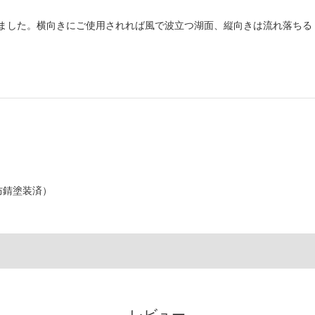
ました。横向きにご使用されれば風で波立つ湖面、縦向きは流れ落ちる
防錆塗装済）