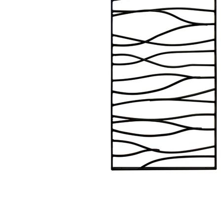
タイル
フローリ
ング
屋内床・
屋外床・
土足・遮
浴室床・
音・床暖
駐車場
対
非
応
常
し
に
て
適
い
し
る
て
い
対
る
応
し
適