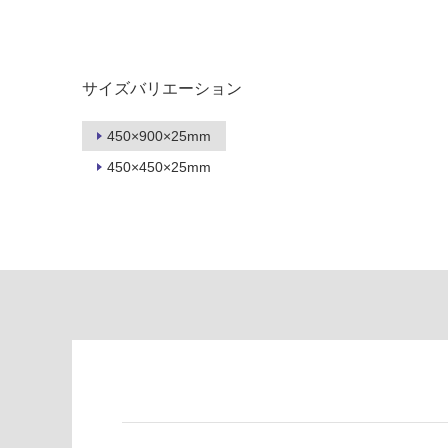
て
し
い
て
る
い
が
る
サイズバリエーション
制
が
限
注
450×900×25mm
あ
意
450×450×25mm
り
が
の
必
為
要
注
適
意
し
が
て
必
い
要
な
※
い
商
屋内壁・屋外
品
壁・浴室壁
仕
様
使用可