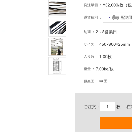
¥32,600/枚（
発注単価
配送
運賃種別
2～8営業日
納期
450×900×25mm
サイズ
1.00枚
入り数
7.00kg/枚
重量
中国
原産国
ご注文：
枚
在