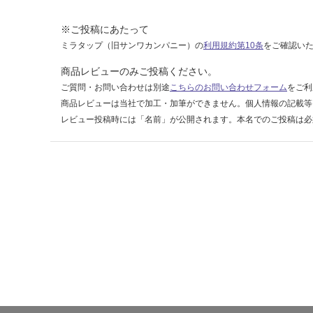
1
※ご投稿にあたって
1
ウ
ミラタップ（旧サンワカンパニー）の
利用規約第10条
をご確認い
ェ
商品レビューのみご投稿ください。
ー
ご質問・お問い合わせは別途
こちらのお問い合わせフォーム
をご利
ビ
商品レビューは当社で加工・加筆ができません。個人情報の記載等
ー
レビュー投稿時には「名前」が公開されます。本名でのご投稿は必
4
5-
9
0
運賃表
E
運
賃
合
計
: