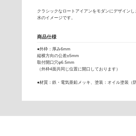
欄
能
を
クラシックなロートアイアンをモダンにデザインし
ご
水のイメージです。
使用可
確
能
認
(寒冷地
く
商品仕様
以外)
だ
●外枠：厚み6mm
さ
使用不
縦横方向の公差±5mm
い
可
取付開口穴φ6.5mm
対
（外枠4面共同じ位置に開口しております）
応
し
●材質：鉄・電気亜鉛メッキ、塗装：オイル塗装（
て
い
な
い
W
R
0
2
2