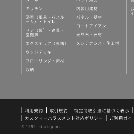
キッチン
内装用建材
浴室（風呂・バスル
パネル・壁材
ーム）・トイレ
ロートアイアン
ドア（扉）・建具・
天然石・石材
玄関扉
メンテナンス・施工材
エクステリア（外構）
ウッドデッキ
フローリング・床材
収納
利用規約
取引規約
特定商取引法に基づく表示
カスタマーハラスメント対応ポリシー
ご利用ガイ
© 1999 miratap inc.