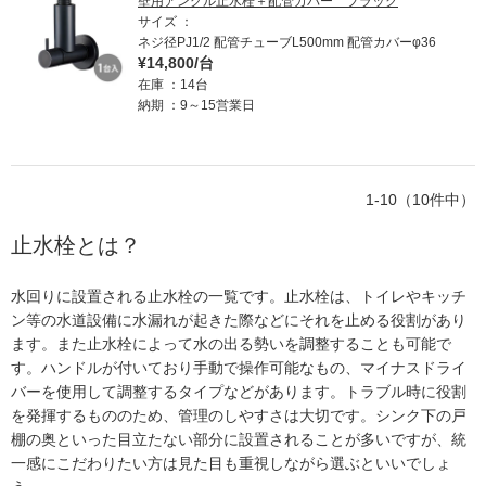
壁用アングル止水栓＋配管カバー ブラック
サイズ
ネジ径PJ1/2 配管チューブL500mm 配管カバーφ36
¥14,800/台
在庫
14台
納期
9～15営業日
1-10（10件中）
止水栓とは？
水回りに設置される止水栓の一覧です。止水栓は、トイレやキッチ
ン等の水道設備に水漏れが起きた際などにそれを止める役割があり
ます。また止水栓によって水の出る勢いを調整することも可能で
す。ハンドルが付いており手動で操作可能なもの、マイナスドライ
バーを使用して調整するタイプなどがあります。トラブル時に役割
を発揮するもののため、管理のしやすさは大切です。シンク下の戸
棚の奥といった目立たない部分に設置されることが多いですが、統
一感にこだわりたい方は見た目も重視しながら選ぶといいでしょ