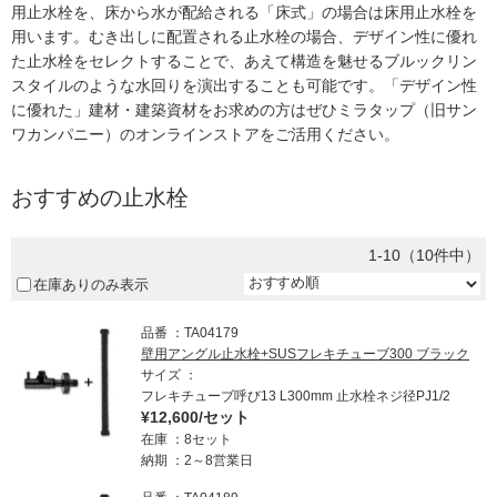
ム
用止水栓を、床から水が配給される「床式」の場合は床用止水栓を
修理お問い合わせ
クレーム公開
自分らしい家づくり
最高のリノベ会社が
みつ
照明
ペット用品
用います。むき出しに配置される止水栓の場合、デザイン性に優れ
横浜スマート
ショールー
SUVACO
かる
リノベりす
た止水栓をセレクトすることで、あえて構造を魅せるブルックリン
ム
ウェルビーみのお
HDC
説明書・図面検索
水まわり
3年保証
スタイルのような水回りを演出することも可能です。「デザイン性
BOX
内装用建材
パネル・壁材
に優れた」建材・建築資材をお求めの方はぜひミラタップ（旧サン
ワカンパニー）のオンラインストアをご活用ください。
お役立ち情報
住まいの
スタイリング
ロートアイアン
天然石・石材
アイデア
ミラタップ
チャンネル
おすすめの止水栓
メンテナンス・
施工材
新商品
オンライン相談
1-10（10件中）
在庫ありのみ表示
品番
TA04179
壁用アングル止水栓+SUSフレキチューブ300 ブラック
サイズ
フレキチューブ呼び13 L300mm 止水栓ネジ径PJ1/2
¥12,600/セット
在庫
8セット
納期
2～8営業日