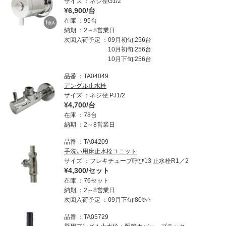
サイズ
ネジ径G1/2
¥6,900/台
在庫
95台
納期
2～8営業日
次回入荷予定
09月初旬:256台
10月初旬:256台
10月下旬:256台
品番
TA04049
アングル止水栓
サイズ
ネジ径:PJ1/2
¥4,700/台
在庫
78台
納期
2～8営業日
品番
TA04209
手洗い用床止水栓ユニット
サイズ
フレキチューブ呼び13 止水栓R1／2
¥4,300/セット
在庫
76セット
納期
2～8営業日
次回入荷予定
09月下旬:80ｾｯﾄ
品番
TA05729