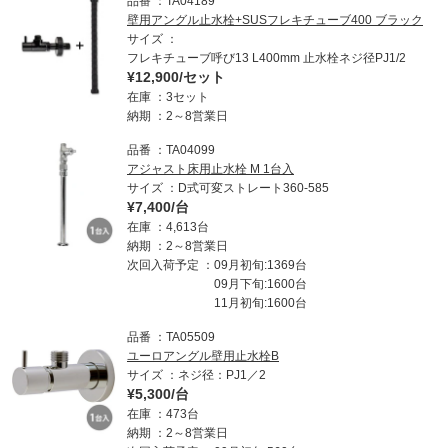
品番
TA04189
壁用アングル止水栓+SUSフレキチューブ400 ブラック
サイズ
フレキチューブ呼び13 L400mm 止水栓ネジ径PJ1/2
¥12,900/セット
在庫
3セット
納期
2～8営業日
品番
TA04099
アジャスト床用止水栓 M 1台入
サイズ
D式可変ストレート360-585
¥7,400/台
在庫
4,613台
納期
2～8営業日
次回入荷予定
09月初旬:1369台
09月下旬:1600台
11月初旬:1600台
品番
TA05509
ユーロアングル壁用止水栓B
サイズ
ネジ径：PJ1／2
¥5,300/台
在庫
473台
納期
2～8営業日