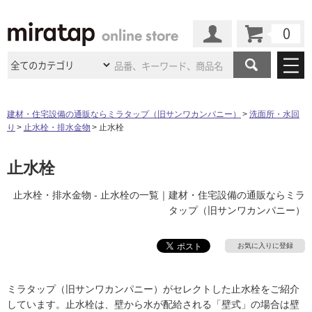
カート
マイページ
商品カテゴリ
建材・住宅設備の通販ならミラタップ（旧サンワカンパニー）
洗面所・水回
り
止水栓・排水金物
止水栓
施工事例
洗面所・水回り
タイル
ショールーム
止水栓
施工事例
法人案件納入事例
キッチン
浴室（風呂・
バスルー
ム）・
トイレ
ショールームの
ご案内
東京
ショールーム
止水栓・排水金物 - 止水栓の一覧｜建材・住宅設備の通販ならミラ
ミラタップ
のあるくらし
お客様訪問
インタビュー
ドア（扉）・
建具・玄関
タップ（旧サンワカンパニー）
サポート
扉
エクステリア
（外構）
大阪
ショールーム
仙台
ショールーム
店舗・施設事例
その他サービス
お気に入りに登録
ご利用ガイド
初めての方へ
ウッドデッキ
フローリング・
床材
名古屋
ショールーム
京都
ショールーム
ミラタップと
創る家
工事会社紹介
Coziコンシ
よくある質問
お問い合わせ
ミラタップ（旧サンワカンパニー）がセレクトした止水栓をご紹介
ASOLIE
ェルジュ
収納
インテリア・
家具
福岡
ショールーム
札幌スマート
ショールー
しています。止水栓は、壁から水が配給される「壁式」の場合は壁