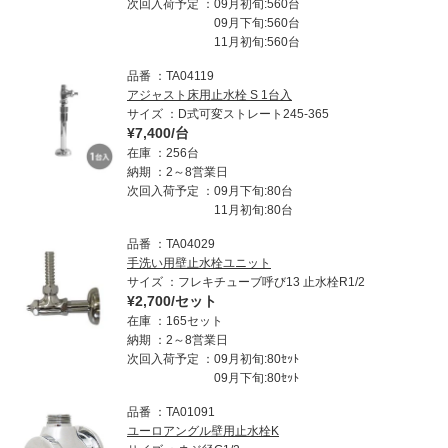
次回入荷予定
09月初旬:560台
09月下旬:560台
11月初旬:560台
品番
TA04119
アジャスト床用止水栓 S 1台入
サイズ
D式可変ストレート245-365
¥7,400/台
在庫
256台
納期
2～8営業日
次回入荷予定
09月下旬:80台
11月初旬:80台
品番
TA04029
手洗い用壁止水栓ユニット
サイズ
フレキチューブ呼び13 止水栓R1/2
¥2,700/セット
在庫
165セット
納期
2～8営業日
次回入荷予定
09月初旬:80ｾｯﾄ
09月下旬:80ｾｯﾄ
品番
TA01091
ユーロアングル壁用止水栓K