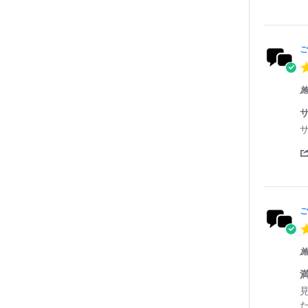
i
i
r
e
e
2
w
w
0
b
s
2
y
t
ご
6
a
t
i
施
n
g
o
R
r
n
e
e
1
v
v
2
i
i
A
e
e
p
w
w
r
b
s
2
y
t
0
ご
a
2
t
6
i
施
n
g
o
R
r
n
e
e
9