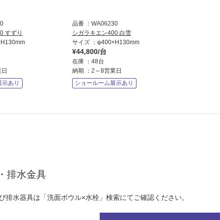
0
品番
WA06230
0 すずり
シガラキエン400 白雪
×H130mm
サイズ
φ400×H130mm
¥44,800/台
在庫
48台
業日
納期
2～8営業日
展示あり
ショールーム展示あり
・排水金具
び排水器具は「洗面ボウル×水栓」検索にてご確認ください。