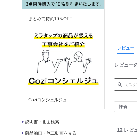
まとめて特割10％OFF
レビュー
レビュー
S
Coziコンシェルジュ
e
評価
a
r
c
説明書・図面検索
h
R
12 レビ
商品動画・施工動画を見る
e