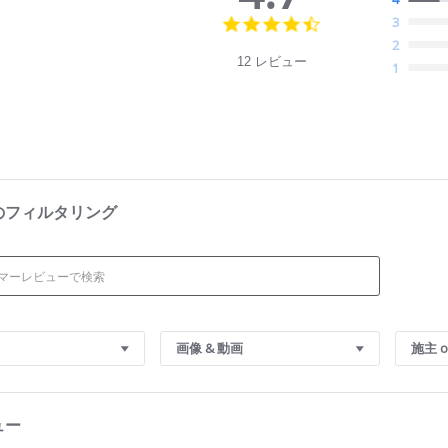
4.
3
7
2
s
12 レビュー
1
t
a
r
r
a
t
i
n
g
のフィルタリング
画像 & 動画
施主 o
ュー