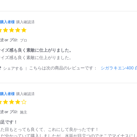
S
購
i
洗
h
入
n
面
a
者
g
台
r
様
e
購入者様
購入確認済
o
ご
R
n
5.
購
e
1
0
入
v
6
s
主 or プロ:
プロ
者
i
A
t
様
e
p
a
サイズ感も良く素敵に仕上がりました。
ち
w
r
r
ょ
サイズ感も良く素敵に仕上がりました。
b
2
r
う
y
0
a
'
ど
こちらは次の商品のレビューです：
シガラキエン400 
シェアする
ご
2
t
S
よ
購
6
i
h
い
入
n
a
大
者
g
r
き
様
e
さ
購入者様
購入確認済
o
ご
R
で
n
4.
購
e
使
1
0
入
v
い
2
s
主 or プロ:
施主
者
i
や
A
t
様
e
す
p
a
満足です！
サ
w
い
r
r
イ
見た目もとっても良くて、これにして良かったです！
b
2
r
ズ
y
ただ分かっていて購入しましたが、水垢が目立つのでそこでマイナスに
0