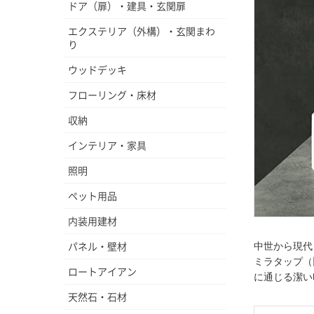
ドア（扉）・建具・玄関扉
エクステリア（外構）・玄関まわ
り
ウッドデッキ
フローリング・床材
収納
インテリア・家具
照明
ペット用品
内装用建材
パネル・壁材
中世から現代
ミラタップ（
ロートアイアン
に通じる潔い
天然石・石材