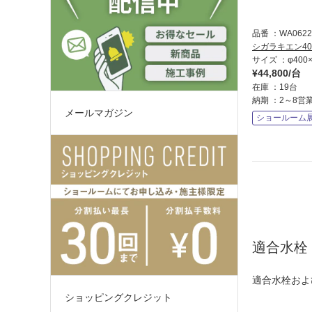
品番
WA0622
シガラキエン40
サイズ
φ400
¥44,800/台
在庫
19台
納期
2～8営
メールマガジン
ショールーム
適合水栓
適合水栓およ
ショッピングクレジット