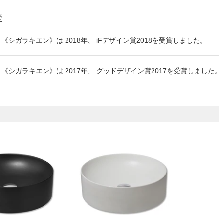
歴
《
シガラキエン
》は
2018
年、
iFデザイン賞2018
を受賞しました。
《
シガラキエン
》は
2017
年、
グッドデザイン賞2017
を受賞しました
）