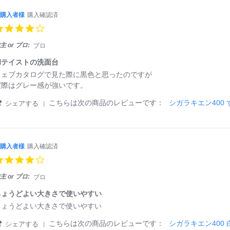
購入者様
購入確認済
4.
0
s
主 or プロ:
プロ
t
a
和テイストの洗面台
r
ウェブカタログで見た際に黒色と思ったのですが
r
実際はグレー感が強いです。
a
t
'
こちらは次の商品のレビューです：
シガラキエン400 
シェアする
i
S
n
h
g
a
r
ご
e
購入者様
購入確認済
購
R
4.
入
e
0
者
v
s
主 or プロ:
様
プロ
i
t
和
e
a
ちょうどよい大きさで使いやすい
テ
w
r
イ
ちょうどよい大きさで使いやすい
b
r
ス
y
a
ト
'
こちらは次の商品のレビューです：
シガラキエン400 
シェアする
ご
t
の