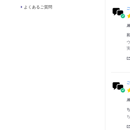
v
よくあるご質問
i
ご
e
w
s
施
R
r
e
e
v
v
i
i
e
e
w
w
b
s
y
t
a
ご
t
i
n
施
g
o
n
1
R
r
6
e
e
A
v
v
p