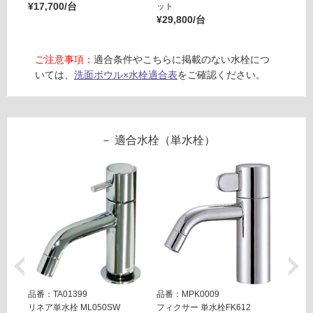
¥17,700/台
目
ット
ット
ロ
¥29,800/台
¥29,8
皿
セ
ー
ッ
ご注意事項：
適合条件やこちらに掲載のない水栓につ
ト
いては、
洗面ボウル×水栓適合表
をご確認ください。
リ
-
W
ン
A
2
適合水栓（単水栓）
グ
6
3
6
土足・遮
1
音・床暖
サ
ン
対
デ
応
ィ
し
ノ
て
フ
い
品番：TA01399
品番：MPK0009
品番：T
6
る
リネア単水栓 ML050SW
フィクサー 単水栓FK612
リズム単