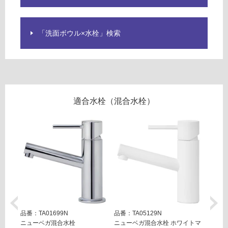
能
使
「洗面ボウル×水栓」検索
用
W
可
A
能
2
(寒
6
冷
3
地
6
適合水栓（混合水栓）
以
1
外)
S
サ
使
ン
用
デ
不
ィ
可
ノ
フ
6
0
フ
品番：TA01699N
品番：TA05129N
品番：T
0
ニューベガ混合水栓
ニューベガ混合水栓 ホワイトマ
ニュー