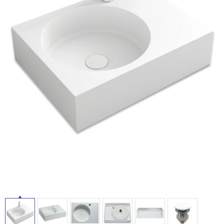
ム
修理お問い合わせ
クレーム公開
自分らしい家づくり
最高のリノベ会社が
みつ
照明
ペット用品
横浜スマート
ショールー
SUVACO
かる
リノベりす
ム
ウェルビーみのお
HDC
説明書・図面検索
水まわり
3年保証
BOX
内装用建材
パネル・壁材
お役立ち情報
住まいの
スタイリング
ロートアイアン
天然石・石材
アイデア
ミラタップ
チャンネル
メンテナンス・
施工材
新商品
オンライン相談