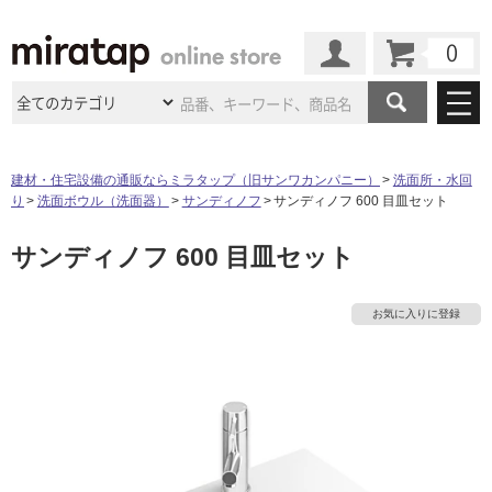
カート
マイページ
商品カテゴリ
建材・住宅設備の通販ならミラタップ（旧サンワカンパニー）
洗面所・水回
り
洗面ボウル（洗面器）
サンディノフ
サンディノフ 600 目皿セット
施工事例
洗面所・水回り
タイル
サンディノフ 600 目皿セット
ショールーム
施工事例
法人案件納入事例
キッチン
浴室（風呂・
バスルー
ム）・
トイレ
ショールームの
ご案内
東京
ショールーム
お気に入りに登録
ミラタップ
のあるくらし
お客様訪問
インタビュー
ドア（扉）・
建具・玄関
サポート
扉
エクステリア
（外構）
大阪
ショールーム
仙台
ショールーム
店舗・施設事例
その他サービス
ご利用ガイド
初めての方へ
ウッドデッキ
フローリング・
床材
名古屋
ショールーム
京都
ショールーム
ミラタップと
創る家
工事会社紹介
Coziコンシ
よくある質問
お問い合わせ
ASOLIE
ェルジュ
収納
インテリア・
家具
福岡
ショールーム
札幌スマート
ショールー