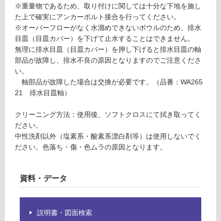
※重量物であるため、取り付けに関しては十分な下地を施し
し
た上で確実にアンカーボルト接合を行ってください。
て
※オーバーフローがなく水溜めできないボウルのため、排水
い
目皿（目皿カバー）を下げて止水することはできません。
な
無理に排水目皿（目皿カバー）を押し下げると排水目皿の軸
い
部品が故障し、排水不良の原因となりますのでご注意くださ
い。
屋
軸部品が故障した場合は交換が必要です。（品番：WA265
内
21 排水目皿軸）
壁・
クリーニング方法：使用後、ソフトクロスにて拭き取ってく
屋
ださい。
外
中性洗剤以外（塩素系・酸素系漂白剤等）は使用しないでく
壁・
ださい。色落ち・傷・色ムラの原因となります。
浴
室
資料・データ
壁
使
用
説明書・図面検索
可