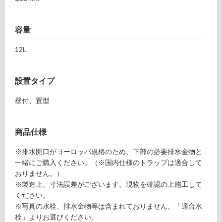
非
常
に
容量
適
し
12L
て
い
る
設置タイプ
適
壁付、置型
し
て
い
商品仕様
る
が
※排水開口がヨーロッパ規格のため、下部の必要排水金物と
注
一緒にご購入ください。（※国内仕様のトラップは適合して
意
おりません。）
が
※製造上、寸法誤差がございます。現物を確認の上施工して
必
ください。
要
※写真の水栓、排水金物等は含まれておりません。「適合水
栓」よりお選びください。
適