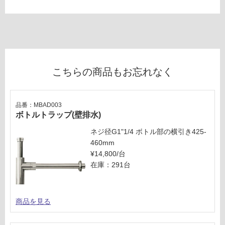
G
運
賃
合
計
こちらの商品もお忘れなく
:
¥2,
54
品番：MBAD003
0/
ボトルトラップ(壁排水)
セ
ネジ径G1"1/4 ボトル部の横引き425-
ッ
460mm
ト
¥14,800/台
在庫：291台
商品を見る