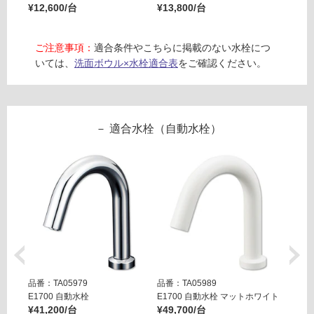
0
¥12,600/台
¥13,800/台
¥19,8
対
0
応
し
ご注意事項：
適合条件やこちらに掲載のない水栓につ
運賃表
て
いては、
洗面ボウル×水栓適合表
をご確認ください。
E
い
W
る
A
が
2
制
適合水栓（自動水栓）
6
限
4
あ
0
り
1
の
フ
為
ロ
注
ー
意
な
が
し
必
排
要
品番：TA05979
品番：TA05989
品番：T
水
※
E1700 自動水栓
E1700 自動水栓 マットホワイト
E170
バ
商
¥41,200/台
¥49,700/台
¥49,7