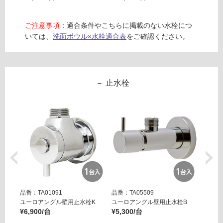
ル
品
ブ
仕
ウ
ご注意事項：
適合条件やこちらに掲載のない水栓につ
様
ィ
いては、
洗面ボウル×水栓適合表
をご確認ください。
欄
ズ
を
ハ
ご
イ
確
ブ
止水栓
認
リ
く
ッ
だ
ド
さ
オ
い
ル
対
ロ/
応
サ
し
ン
て
デ
い
ィ
品番：TA01091
品番：TA05509
品番：T
な
用
ユーロアングル壁用止水栓K
ユーロアングル壁用止水栓B
壁用ア
い
¥6,900/台
¥5,300/台
ー ブ
¥14,8
運賃表