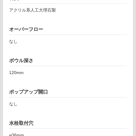
イ
アクリル系人工大理石製
ル
オーバーフロー
屋
なし
内
床・
ボウル深さ
屋
外
120mm
床・
浴
ポップアップ開口
室
床・
なし
駐
車
水栓取付穴
場
φ36mm