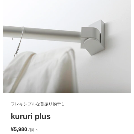
ム
修理お問い合わせ
クレーム公開
自分らしい家づくり
最高のリノベ会社が
みつ
照明
ペット用品
横浜スマート
ショールー
SUVACO
かる
リノベりす
ム
ウェルビーみのお
HDC
説明書・図面検索
水まわり
3年保証
BOX
内装用建材
パネル・壁材
お役立ち情報
住まいの
スタイリング
ロートアイアン
天然石・石材
アイデア
ミラタップ
チャンネル
メンテナンス・
施工材
新商品
オンライン相談
フレキシブルな首振り物干し
kururi plus
¥5,980
/個
～