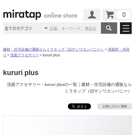
カート
マイページ
商品カテゴリ
建材・住宅設備の通販ならミラタップ（旧サンワカンパニー）
洗面所・水回
り
洗面アクセサリー
kururi plus
施工事例
洗面所・水回り
タイル
ショールーム
kururi plus
施工事例
法人案件納入事例
キッチン
浴室（風呂・
バスルー
ム）・
トイレ
ショールームの
ご案内
東京
ショールーム
洗面アクセサリー - kururi plusの一覧｜建材・住宅設備の通販なら
ミラタップ
のあるくらし
お客様訪問
インタビュー
ドア（扉）・
建具・玄関
ミラタップ（旧サンワカンパニー）
サポート
扉
エクステリア
（外構）
大阪
ショールーム
仙台
ショールーム
店舗・施設事例
その他サービス
お気に入りに登録
ご利用ガイド
初めての方へ
ウッドデッキ
フローリング・
床材
名古屋
ショールーム
京都
ショールーム
ミラタップと
創る家
工事会社紹介
Coziコンシ
よくある質問
お問い合わせ
ASOLIE
ェルジュ
収納
インテリア・
家具
福岡
ショールーム
札幌スマート
ショールー