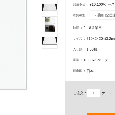
¥10,100/ケ
発注単価
配送
運賃種別
2～8営業日
納期
910×2420×t3.2
サイズ
1.00枚
入り数
18.00kg/ケース
重量
日本
原産国
ご注文：
ケース