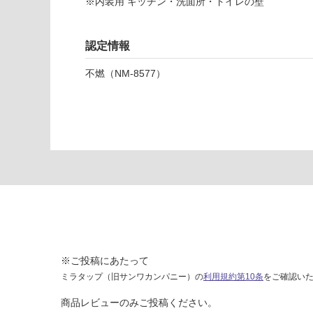
て
※内装用 キッチン・洗面所・トイレの壁
0
い
3
な
2
認定情報
い
4
1
不燃（NM-8577）
キ
ッ
チ
ン
パ
ネ
ル
マ
ッ
ト
ホ
ワ
※ご投稿にあたって
イ
ミラタップ（旧サンワカンパニー）の
利用規約第10条
をご確認い
ト
(3
商品レビューのみご投稿ください。