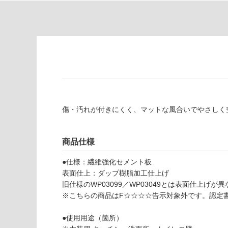
て
必
い
要
な
※
い
商
屋内壁・屋外
品
壁・浴室壁
仕
様
使用可
欄
能
を
傷・汚れが付きにくく、マットな風合いでやさしく
ご
使用可
確
能
認
商品仕様
(寒冷地
く
以外)
だ
●仕様：繊維強化セメント板
さ
使用不
表面仕上：ダップ樹脂加工仕上げ
い
可
旧仕様のWP03099／WP03049とは表面仕上げが
対
※こちらの商品はF☆☆☆☆告示対象外です。認定
応
W
し
●使用用途（箇所）
P