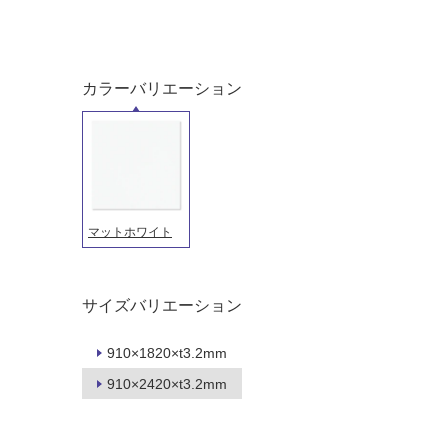
し
に
て
適
い
し
る
て
カラーバリエーション
い
対
る
応
し
適
て
し
い
て
る
い
マットホワイト
が
る
制
が
限
注
サイズバリエーション
あ
意
り
が
910×1820×t3.2mm
の
必
為
要
910×2420×t3.2mm
注
適
意
し
が