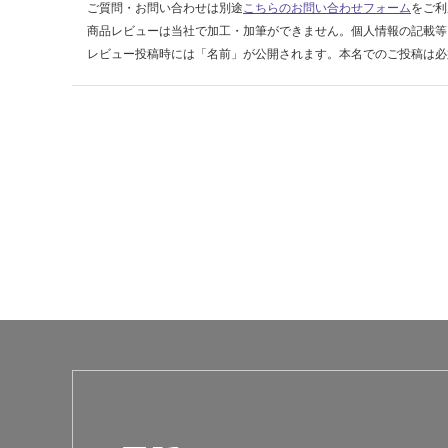
×
ご質問・お問い合わせは別途
こちらのお問い合わせフォーム
をご利
8)
商品レビューは当社で加工・加筆ができません。個人情報の記載等
レビュー投稿時には「名前」が公開されます。本名でのご投稿は必
運賃表
E
運
賃
合
計
:
¥1,
65
0/
ケ
ー
ス