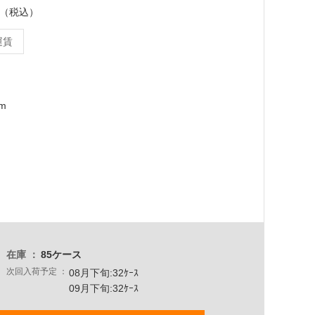
ース（税込）
運賃
mm
在庫
85ケース
次回入荷予定
08月下旬:32ｹｰｽ
09月下旬:32ｹｰｽ