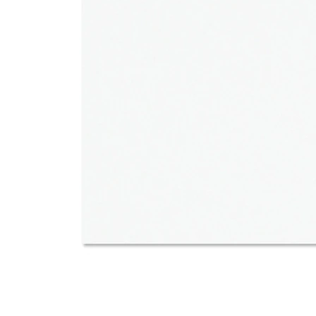
タイル
フローリ
ング
屋内床・
屋外床・
土足・遮
浴室床・
音・床暖
駐車場
対
非
応
常