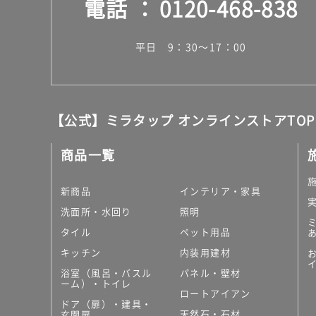
電話
0120-468-838
平日 9：30～17：00
【公式】ミラタップ オンラインストアTOP
商品一覧
新商品
インテリア・家具
洗面所・水回り
照明
タイル
ペット用品
キッチン
内装用建材
浴室（風呂・バスル
パネル・壁材
ーム）・トイレ
ロートアイアン
ドア（扉）・建具・
天然石・石材
玄関扉