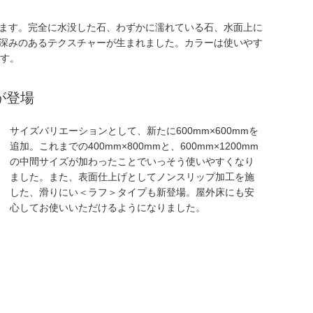
ます。完全に水没した石、わずかに濡れている石、水面上に
深みのあるテクスチャーが生まれました。カラーは使いやす
ます。
が登場
サイズバリエーションとして、新たに600mm×600mmを
追加。これまでの400mm×800mmと、600mm×1200mm
の中間サイズが加わったことでいっそう使いやすくなり
ました。また、表面仕上げとしてノンスリップ加工を施
した、滑りにい＜ラフ＞タイプも新登場。屋外床にも安
心してお使いいただけるようになりました。