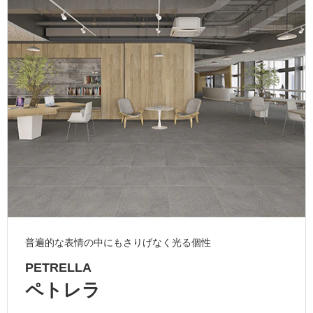
ム
修理お問い合わせ
クレーム公開
自分らしい家づくり
最高のリノベ会社が
みつ
照明
ペット用品
横浜スマート
ショールー
SUVACO
かる
リノベりす
ム
ウェルビーみのお
HDC
説明書・図面検索
水まわり
3年保証
BOX
内装用建材
パネル・壁材
お役立ち情報
住まいの
スタイリング
ロートアイアン
天然石・石材
アイデア
ミラタップ
チャンネル
メンテナンス・
施工材
新商品
オンライン相談
普遍的な表情の中にもさりげなく光る個性
PETRELLA
ペトレラ