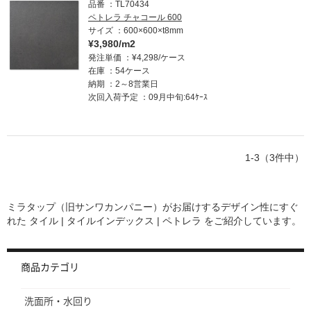
品番
TL70434
ペトレラ チャコール 600
サイズ
600×600×t8mm
¥3,980/m2
発注単価
¥4,298/ケース
在庫
54ケース
納期
2～8営業日
次回入荷予定
09月中旬:64ｹｰｽ
1-3（3件中）
ミラタップ（旧サンワカンパニー）がお届けするデザイン性にすぐ
れた
タイル | タイルインデックス | ペトレラ
をご紹介しています。
商品カテゴリ
洗面所・水回り