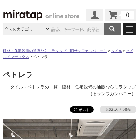
カート
マイページ
商品カテゴリ
建材・住宅設備の通販ならミラタップ（旧サンワカンパニー）
タイル
タイ
ルインデックス
ペトレラ
施工事例
洗面所・水回り
タイル
ショールーム
ペトレラ
施工事例
法人案件納入事例
キッチン
浴室（風呂・
バスルー
ム）・
トイレ
ショールームの
ご案内
東京
ショールーム
タイル - ペトレラの一覧｜建材・住宅設備の通販ならミラタップ
ミラタップ
のあるくらし
お客様訪問
インタビュー
ドア（扉）・
建具・玄関
（旧サンワカンパニー）
サポート
扉
エクステリア
（外構）
大阪
ショールーム
仙台
ショールーム
店舗・施設事例
その他サービス
お気に入りに登録
ご利用ガイド
初めての方へ
ウッドデッキ
フローリング・
床材
名古屋
ショールーム
京都
ショールーム
ミラタップと
創る家
工事会社紹介
Coziコンシ
よくある質問
お問い合わせ
ASOLIE
ェルジュ
収納
インテリア・
家具
福岡
ショールーム
札幌スマート
ショールー