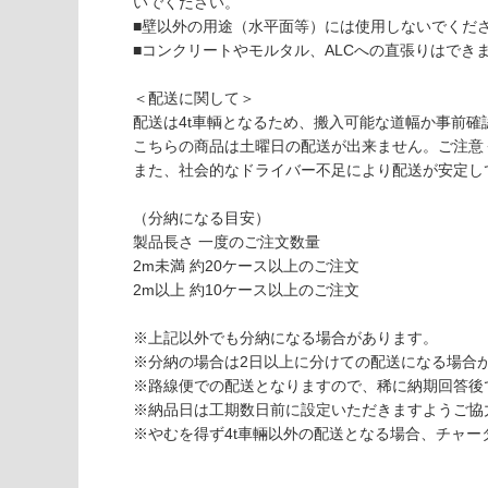
W
て
いでください。
P
い
■壁以外の用途（水平面等）には使用しないでくだ
1
な
■コンクリートやモルタル、ALCへの直張りはでき
7
い
0
＜配送に関して＞
6
配送は4t車輌となるため、搬入可能な道幅か事前確
9
こちらの商品は土曜日の配送が出来ません。ご注意
GR
また、社会的なドライバー不足により配送が安定し
AVI
O
（分納になる目安）
石
製品長さ 一度のご注文数量
目・
2m未満 約20ケース以上のご注文
抽象
2m以上 約10ケース以上のご注文
柄
WF
※上記以外でも分納になる場合があります。
G3L
※分納の場合は2日以上に分けての配送になる場合
B14
※路線便での配送となりますので、稀に納期回答後
-12
※納品日は工期数日前に設定いただきますようご協
（3
※やむを得ず4t車輛以外の配送となる場合、チャ
×
6）