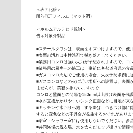
が
て
必
＜表面化粧＞
い
要
耐熱PETフィルム（マット調）
な
※
い
商
＜ホルムアルデヒド規制＞
屋内壁・屋外
品
告示対象外製品
壁・浴室壁
仕
様
使用可
■スチールタワシは、表面をキズつけますので、使
欄
能
■表面の汚れは中性洗剤で拭き落としてください。
を
■業務用コンロは強い火力が予想されますので、コ
ご
■業務用の厨房への施工は、事前に各都道府県の食
使用可
確
■ガスコンロ周辺でご使用の場合、火災予防条例に
能
認
■ガスコンロなどの火に近い場所への設置は、表面
(寒冷地
く
ませんが、美観を損ないますので
以外)
だ
コンロと壁面との間隔を150mm以上設け表面を保
さ
使用不
■水が直接かかりやすいシンク正面などに目地が来
い
可
■キッチンや水回りへ施工する際は、つきつけ部に
対
すると変色などの不具合が発生するおそれがありま
応
■浴室・シャワー室には使用しないでください。多
し
■共同浴場の脱衣場、水を含んだモップ掛けで清掃