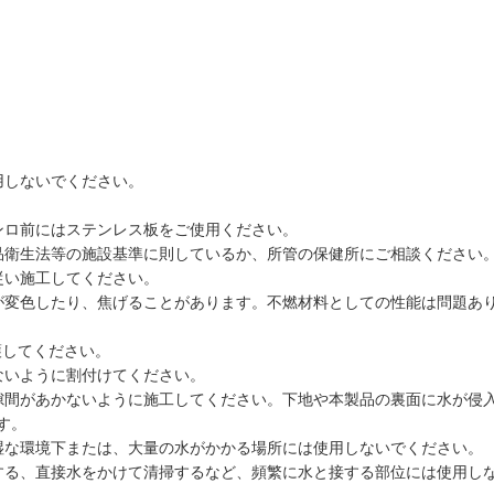
用しないでください。
ンロ前にはステンレス板をご使用ください。
品衛生法等の施設基準に則しているか、所管の保健所にご相談ください
従い施工してください。
が変色したり、焦げることがあります。不燃材料としての性能は問題あ
護してください。
ないように割付けてください。
隙間があかないように施工してください。下地や本製品の裏面に水が侵
す。
湿な環境下または、大量の水がかかる場所には使用しないでください。
する、直接水をかけて清掃するなど、頻繁に水と接する部位には使用し