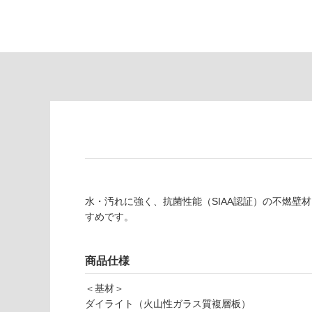
常
し
に
て
適
い
し
る
て
い
対
る
応
し
適
て
し
い
て
る
い
が
る
制
が
水・汚れに強く、抗菌性能（SIAA認証）の不燃壁
限
注
すめです。
あ
意
り
が
の
必
商品仕様
為
要
注
＜基材＞
適
意
ダイライト（火山性ガラス質複層板）
し