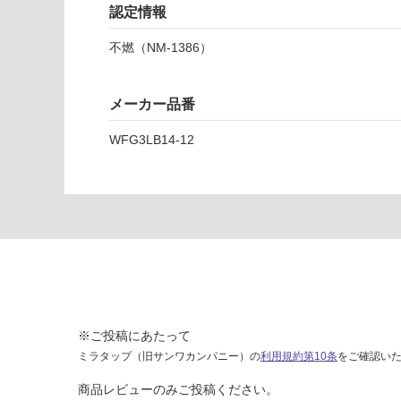
認定情報
運賃表
不燃（NM-1386）
E
運
メーカー品番
賃
合
WFG3LB14-12
計
:
¥1,
65
0/
ケ
ー
ス
※ご投稿にあたって
ミラタップ（旧サンワカンパニー）の
利用規約第10条
をご確認い
商品レビューのみご投稿ください。