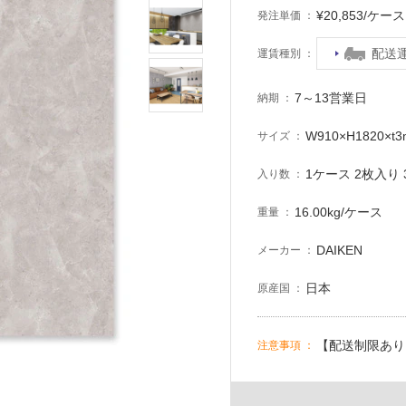
¥20,853/ケ
発注単価
配送
運賃種別
7～13営業日
納期
W910×H1820×t
サイズ
1ケース 2枚入り 3
入り数
16.00kg/ケース
重量
DAIKEN
メーカー
日本
原産国
【配送制限あり
注意事項