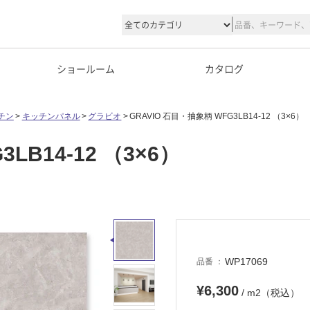
ショールーム
カタログ
チン
キッチンパネル
グラビオ
GRAVIO 石目・抽象柄 WFG3LB14-12 （3×6）
LB14-12 （3×6）
WP17069
品番
¥6,300
/ m2（税込）