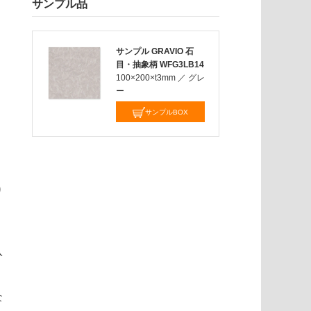
サンプル品
サンプル GRAVIO 石
目・抽象柄 WFG3LB14
100×200×t3mm
／
グレ
ー
サンプルBOX
。
り
入
な