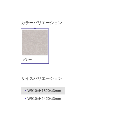
カラーバリエーション
グレー
タイル
フローリ
サイズバリエーション
ング
屋内床・
屋外床・
W910×H1820×t3mm
土足・遮
浴室床・
W910×H2420×t3mm
音・床暖
駐車場
対
非
応