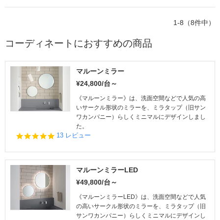
1-8（8件中）
コーディネートにおすすめの商品
マルーンミラー
¥24,800/台～
《マルーンミラー》は、洗面空間などで人気の高
いサークル形状のミラーを、ミラタップ（旧サン
ワカンパニー）らしくミニマルにデザインしまし
た。
4.
13 レビュー
8
s
t
a
マルーンミラーLED
r
¥49,800/台～
r
a
《マルーンミラーLED》は、洗面空間などで人気
t
の高いサークル形状のミラーを、ミラタップ（旧
i
サンワカンパニー）らしくミニマルにデザインし
n