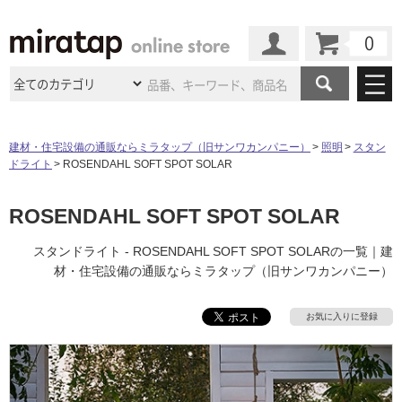
カート
マイページ
商品カテゴリ
建材・住宅設備の通販ならミラタップ（旧サンワカンパニー）
照明
スタン
ドライト
ROSENDAHL SOFT SPOT SOLAR
施工事例
洗面所・水回り
タイル
ショールーム
ROSENDAHL SOFT SPOT SOLAR
施工事例
法人案件納入事例
キッチン
浴室（風呂・
バスルー
ム）・
トイレ
ショールームの
ご案内
東京
ショールーム
スタンドライト - ROSENDAHL SOFT SPOT SOLARの一覧｜建
ミラタップ
のあるくらし
お客様訪問
インタビュー
ドア（扉）・
建具・玄関
材・住宅設備の通販ならミラタップ（旧サンワカンパニー）
サポート
扉
エクステリア
（外構）
大阪
ショールーム
仙台
ショールーム
店舗・施設事例
その他サービス
お気に入りに登録
ご利用ガイド
初めての方へ
ウッドデッキ
フローリング・
床材
名古屋
ショールーム
京都
ショールーム
ミラタップと
創る家
工事会社紹介
Coziコンシ
よくある質問
お問い合わせ
ASOLIE
ェルジュ
収納
インテリア・
家具
福岡
ショールーム
札幌スマート
ショールー