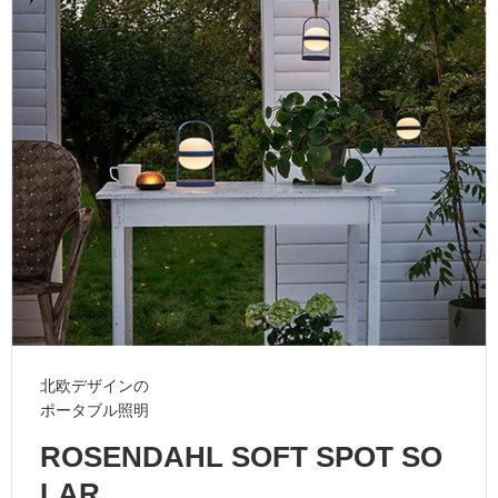
ム
修理お問い合わせ
クレーム公開
自分らしい家づくり
最高のリノベ会社が
みつ
照明
ペット用品
横浜スマート
ショールー
SUVACO
かる
リノベりす
ム
ウェルビーみのお
HDC
説明書・図面検索
水まわり
3年保証
BOX
内装用建材
パネル・壁材
お役立ち情報
住まいの
スタイリング
ロートアイアン
天然石・石材
アイデア
ミラタップ
チャンネル
メンテナンス・
施工材
新商品
オンライン相談
北欧デザインの
ポータブル照明
ROSENDAHL SOFT SPOT SO
LAR