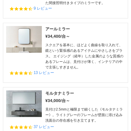
た間接照明付きタイプのミラーです。
g
4.
9 レビュー
4
s
t
a
アールミラー
r
¥34,400/台～
r
a
スクエアを基本に、ほどよく曲線を取り入れて、
t
鏡という緊張感のあるアイテムにやさしさをプラ
i
ス。 エイジング（経年）した金属のような質感の
n
あるフレームは、見付けが薄く、インテリアの中
g
で主張しすぎません。
4.
13 レビュー
7
s
t
a
モルタナミラー
r
¥34,000/台～
r
a
見付け2.5mmと極限まで細くした《モルタナミラ
t
ー》。ライトグレーのフレームが壁面に溶け込み
i
洗面台の存在感を引き立てます。
n
4.
37 レビュー
g