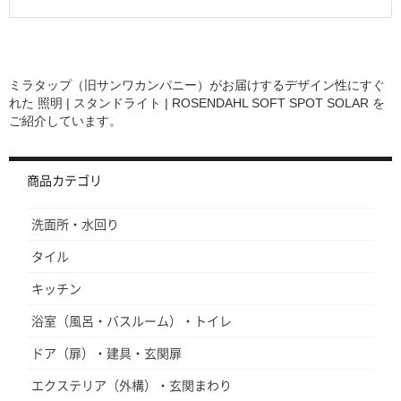
5
s
t
a
r
r
ミラタップ（旧サンワカンパニー）がお届けするデザイン性にすぐ
a
れた
照明 | スタンドライト | ROSENDAHL SOFT SPOT SOLAR
を
t
ご紹介しています。
i
n
g
商品カテゴリ
洗面所・水回り
タイル
キッチン
浴室（風呂・バスルーム）・トイレ
ドア（扉）・建具・玄関扉
エクステリア（外構）・玄関まわり