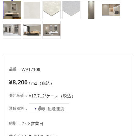
タ
WP17109
品番
イ
¥8,200
/ m2（税込）
ル
¥17,712/ケース（税込）
発注単価
屋
配送運賃
運賃種別
内
2～8営業日
納期
床・
屋