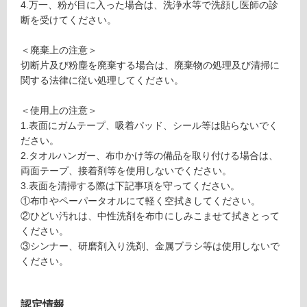
4.万一、粉が目に入った場合は、洗浄水等で洗顔し医師の診
7
断を受けてください。
1
土足・遮
0
音・床暖
＜廃棄上の注意＞
9
切断片及び粉塵を廃棄する場合は、廃棄物の処理及び清掃に
ク
対
関する法律に従い処理してください。
ラ
応
フ
し
＜使用上の注意＞
テ
て
1.表面にガムテープ、吸着パッド、シール等は貼らないでく
ッ
い
ださい。
ド
る
2.タオルハンガー、布巾かけ等の備品を取り付ける場合は、
ボ
対
両面テープ、接着剤等を使用しないでください。
ー
応
3.表面を清掃する際は下記事項を守ってください。
ド
し
①布巾やペーパータオルにて軽く空拭きしてください。
テ
て
②ひどい汚れは、中性洗剤を布巾にしみこませて拭きとって
ク
い
ください。
ス
る
③シンナー、研磨剤入り洗剤、金属ブラシ等は使用しないで
チ
が
ください。
ャ
制
ー
限
ド
あ
認定情報