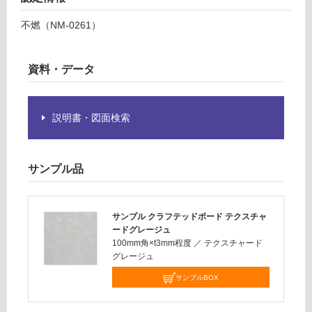
グ
り
レ
不燃（NM-0261）
の
ー
為
ジ
注
ュ
資料・データ
意
が
運賃表
必
E
説明書・図面検索
要
※
運
商
賃
品
サンプル品
合
仕
計
様
:
欄
サンプル クラフテッドボード テクスチャ
¥1,
を
ードグレージュ
65
ご
100mm角×t3mm程度
／
テクスチャード
0/
グレージュ
確
ケ
認
サンプルBOX
ー
く
ス
だ