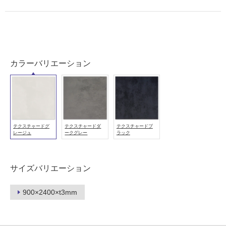
て
い
る
が
注
意
カラーバリエーション
が
必
要
適
し
テクスチャードグ
テクスチャードダ
テクスチャードブ
て
レージュ
ークグレー
ラック
い
な
い
サイズバリエーション
900×2400×t3mm
屋
内
壁・