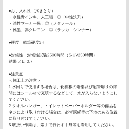
外)
使
●お手入れ性（拭きとり）
用
・水性青インキ、人工垢：◎（中性洗剤）
不
・油性マーカー黒：◎（メタノール）
可
・靴墨、赤クレヨン：◎（ラッカ―シンナー）
●硬度：鉛筆硬度3H
フ
●対候性：対候性試験2500時間（S-UV250時間）
結果 ⊿E=0.7
ロ
●注意点
＜施工上の注意＞
ー
1.水回りで使用する場合は、化粧板の端部及び配管廻りの隙
間にはシール材で充填するなどして、水が入らないようにし
リ
てください。
2.タオルハンガー、トイレットペーパーホルダー等の備品を
ン
ネジにより取り付ける場合は、必ず胴縁等の下地のある位置
W
に取り付けてください。
P
3.取扱い作業は、素手で行わず手袋等を着用してください。
グ
1