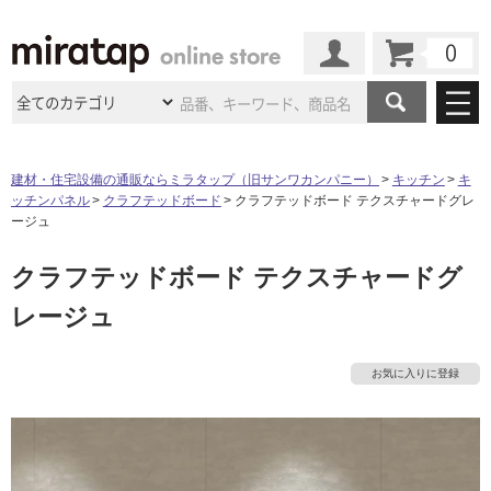
カート
マイページ
商品カテゴリ
建材・住宅設備の通販ならミラタップ（旧サンワカンパニー）
キッチン
キ
ッチンパネル
クラフテッドボード
クラフテッドボード テクスチャードグレ
施工事例
洗面所・水回り
タイル
ージュ
ショールーム
施工事例
法人案件納入事例
クラフテッドボード テクスチャードグ
キッチン
浴室（風呂・
バスルー
ム）・
トイレ
ショールームの
ご案内
東京
ショールーム
レージュ
ミラタップ
のあるくらし
お客様訪問
インタビュー
ドア（扉）・
建具・玄関
サポート
扉
エクステリア
（外構）
大阪
ショールーム
仙台
ショールーム
店舗・施設事例
お気に入りに登録
その他サービス
ご利用ガイド
初めての方へ
ウッドデッキ
フローリング・
床材
名古屋
ショールーム
京都
ショールーム
ミラタップと
創る家
工事会社紹介
Coziコンシ
よくある質問
お問い合わせ
ASOLIE
ェルジュ
収納
インテリア・
家具
福岡
ショールーム
札幌スマート
ショールー