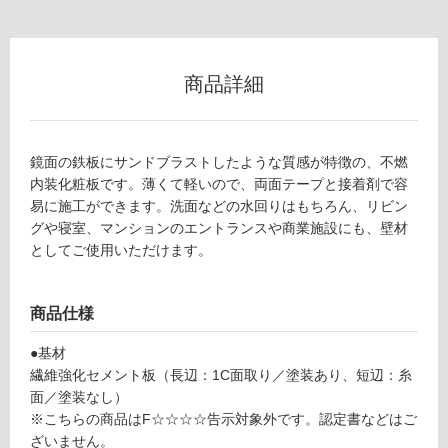
屋
外
壁・
商品詳細
浴
室
壁
鏡面の鉄板にサンドブラストしたような質感が特徴の、不燃
使
内装化粧板です。薄くて軽いので、両面テープと接着剤で容
用
易に施工ができます。洗面などの水回りはもちろん、リビン
可
グや寝室、マンションのエントランスや商業施設にも、壁材
能
としてご使用いただけます。
使
用
商品仕様
可
能
●基材
(寒
繊維強化セメント板（長辺：1C面取り／塗装あり、短辺：糸
冷
面／塗装なし）
地
※こちらの商品はF☆☆☆☆告示対象外です。認定書などはご
以
ざいません。