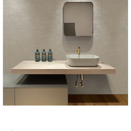
ム
修理お問い合わせ
クレーム公開
自分らしい家づくり
最高のリノベ会社が
みつ
照明
ペット用品
横浜スマート
ショールー
SUVACO
かる
リノベりす
ム
ウェルビーみのお
HDC
説明書・図面検索
水まわり
3年保証
BOX
内装用建材
パネル・壁材
お役立ち情報
住まいの
スタイリング
ロートアイアン
天然石・石材
アイデア
ミラタップ
チャンネル
メンテナンス・
施工材
新商品
オンライン相談