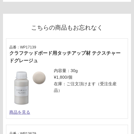
さ
い
対
応
こちらの商品もお忘れなく
し
て
い
品番：WP17139
な
クラフテッドボード用タッチアップ材 テクスチャー
い
ドグレージュ
内容量：30g
¥1,800/個
在庫：ご注文頂けます（受注生産
品）
商品を見る
品番：WP13679