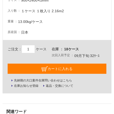
900×2400×t3mm
サイズ
外
床・
１ケース １枚入り 2.16m2
入り数
浴
13.00kg/ケース
重量
室
床・
日本
原産国
駐
車
ご注文：
ケース
在庫
18ケース
場
次回入荷予定
09月下旬:32ｹｰｽ
非
常
カートに入れる
に
適
先納期の大口案件在庫問い合わせはこちら
し
在庫お知らせ登録
返品・交換について
て
い
る
適
し