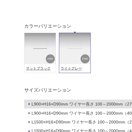
カラーバリエーション
タイル
フローリ
ング
屋内床・
屋外床・
マットブラック
ライトグレー
土足・遮
浴室床・
音・床暖
駐車場
サイズバリエーション
対
非
応
常
L900×H16×D90mm ワイヤー長さ 100～2000mm（27
し
に
て
L900×H16×D90mm ワイヤー長さ 100～2000mm（40
適
い
し
L1500×H16×D90mm ワイヤー長さ 100～2000mm（2
る
て
L1500×H16×D90mm ワイヤー長さ 100～2000mm（4