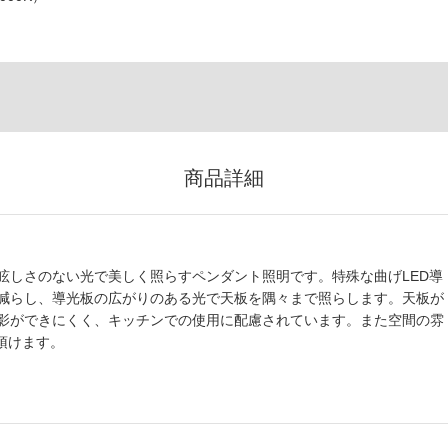
商品詳細
眩しさのない光で美しく照らすペンダント照明です。特殊な曲げLED導
減らし、導光板の広がりのある光で天板を隅々まで照らします。天板が
影ができにくく、キッチンでの使用に配慮されています。また空間の雰
び頂けます。