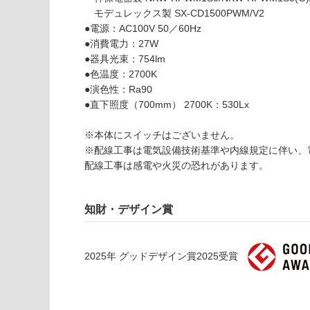
ト
モデュレックス製 SX-CD1500PWM/V2
ア
●電源：AC100V 50／60Hz
ー
●消費電力：27W
ル
●器具光束：754lm
ラ
●色温度：2700K
イ
●演色性：Ra90
ト
●直下照度（700mm） 2700K：530Lx
グ
レ
※本体にスイッチはございません。
ー
※配線工事は電気設備技術基準や内線規定に伴い、
L
配線工事は感電や火災の恐れがあります。
9
0
0
知財・デザイン賞
2
7
0
2025
年
グッドデザイン賞2025
受賞
0
K