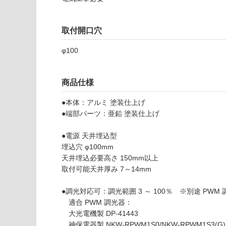
品
壁・浴室壁
仕
様
使用可
取付開口穴
欄
能
を
φ100
ご
使用可
確
能
認
商品仕様
(寒冷地
く
以外)
だ
●本体：アルミ 塗装仕上げ
さ
●端部パーツ：亜鉛 塗装仕上げ
使用不
い
可
●電源 天井埋込型
対
埋込穴 φ100mm
応
L
天井埋込必要高さ 150mm以上
し
G
取付可能天井厚み 7～14mm
て
1
い
7
●調光対応可：調光範囲 3 ～ 100％ ※別途 PWM
な
0
適合 PWM 調光器：
い
2
大光電機製 DP-41443
9
神保電器製 NKW-RPWM1S0/NKW-RPWM1S3(G)/