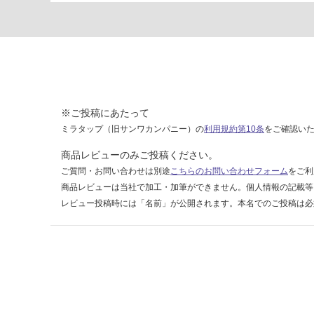
運賃表
D
運
賃
合
計
※ご投稿にあたって
:
ミラタップ（旧サンワカンパニー）の
利用規約第10条
をご確認い
¥2,
58
商品レビューのみご投稿ください。
0/
ご質問・お問い合わせは別途
こちらのお問い合わせフォーム
をご利
台
商品レビューは当社で加工・加筆ができません。個人情報の記載等
レビュー投稿時には「名前」が公開されます。本名でのご投稿は必