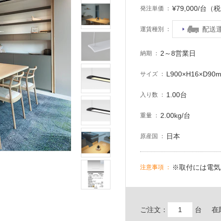
¥79,000/台（
発注単価
配送
運賃種別
2～8営業日
納期
L900×H16×D9
サイズ
1.00台
入り数
2.00kg/台
重量
日本
原産国
※取付には電気
注意事項
ご注文：
台
在