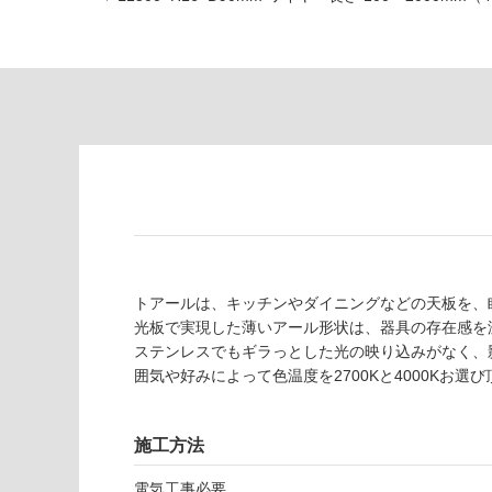
い
対
る
応
し
適
て
し
い
て
る
い
が
る
制
が
限
注
あ
意
り
が
の
必
為
トアールは、キッチンやダイニングなどの天板を、
要
注
光板で実現した薄いアール形状は、器具の存在感を
適
意
ステンレスでもギラっとした光の映り込みがなく、
し
が
囲気や好みによって色温度を2700Kと4000Kお選
て
必
い
要
な
施工方法
※
い
商
屋内壁・屋外
電気工事必要