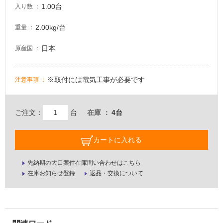
1.00台
入り数
し
て
2.00kg/台
重量
い
る
日本
原産国
が
注
意
※取付には電気工事が必要です
注意事項
が
必
要
ご注文：
台
在庫
4台
適
し
カートに入れる
て
い
先納期の大口案件在庫問い合わせはこちら
な
在庫お知らせ登録
返品・交換について
い
屋
内