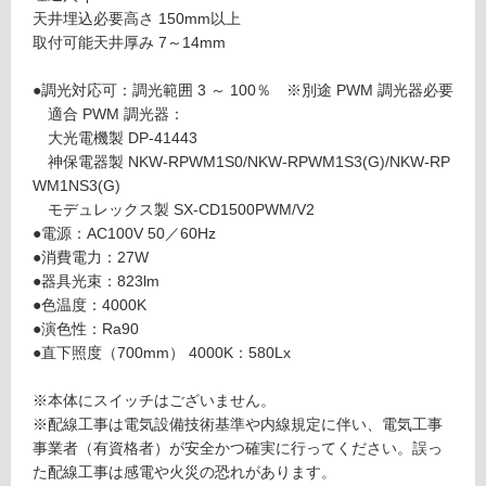
0
天井埋込必要高さ 150mm以上
あ
4
取付可能天井厚み 7～14mm
り
0
の
0
●調光対応可：調光範囲 3 ～ 100％ ※別途 PWM 調光器必要
為
0
適合 PWM 調光器：
注
K
大光電機製 DP-41443
意
神保電器製 NKW-RPWM1S0/NKW-RPWM1S3(G)/NKW-RP
が
運賃表
WM1NS3(G)
必
D
モデュレックス製 SX-CD1500PWM/V2
要
●電源：AC100V 50／60Hz
※
運
●消費電力：27W
商
賃
●器具光束：823lm
品
合
●色温度：4000K
仕
計
●演色性：Ra90
様
:
●直下照度（700mm） 4000K：580Lx
欄
¥2,
を
58
※本体にスイッチはございません。
ご
0/
※配線工事は電気設備技術基準や内線規定に伴い、電気工事
確
台
事業者（有資格者）が安全かつ確実に行ってください。誤っ
認
た配線工事は感電や火災の恐れがあります。
く