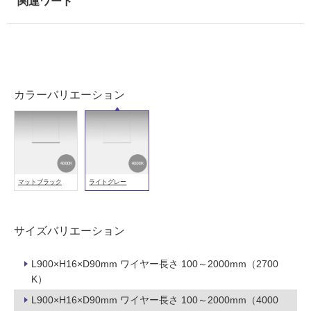
壁・
屋
外
壁・
浴
カラーバリエーション
室
壁
使
用
可
マットブラック
ライトグレー
能
使
用
サイズバリエーション
可
能
L900×H16×D90mm ワイヤー長さ 100～2000mm（2700
(寒
K）
冷
L900×H16×D90mm ワイヤー長さ 100～2000mm（4000
地