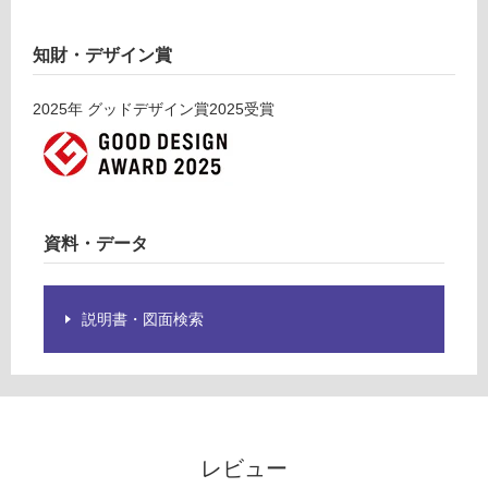
だ
さ
知財・デザイン賞
い
対
2025
年
グッドデザイン賞2025
受賞
応
し
て
い
な
い
資料・データ
説明書・図面検索
レビュー