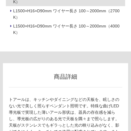
K）
以
外)
L1500×H16×D90mm ワイヤー長さ 100～2000mm（2700
K）
使
用
L1500×H16×D90mm ワイヤー長さ 100～2000mm（4000
不
K）
可
フ
商品詳細
ロ
ー
トアールは、キッチンやダイニングなどの天板を、眩しさの
リ
ない光で美しく照らすペンダント照明です。特殊な曲げLED
導光板で実現した薄いアール形状は、器具の存在感を減ら
し、導光板の広がりのある光で天板を隅々まで照らします。
ン
天板がステンレスでもギラっとした光の映り込みがなく、影