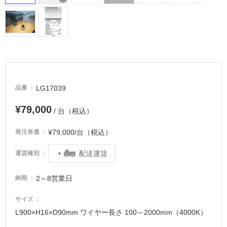
屋
外
床・
浴
室
床・
駐
LG17039
品番
車
¥79,000
/ 台（税込）
場
非
¥79,000/台（税込）
発注単価
常
に
配送運賃
運賃種別
適
し
2～8営業日
納期
て
い
サイズ
る
L900×H16×D90mm ワイヤー長さ 100～2000mm（4000K）
適