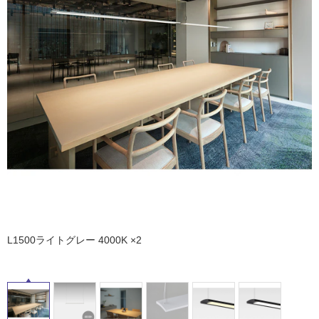
ム
修理お問い合わせ
クレーム公開
自分らしい家づくり
最高のリノベ会社が
みつ
照明
ペット用品
横浜スマート
ショールー
SUVACO
かる
リノベりす
ム
ウェルビーみのお
HDC
説明書・図面検索
水まわり
3年保証
BOX
内装用建材
パネル・壁材
お役立ち情報
住まいの
スタイリング
ロートアイアン
天然石・石材
アイデア
ミラタップ
チャンネル
メンテナンス・
施工材
新商品
オンライン相談
タ
イ
ル
L1500ライトグレー 4000K ×2
屋
内
床・