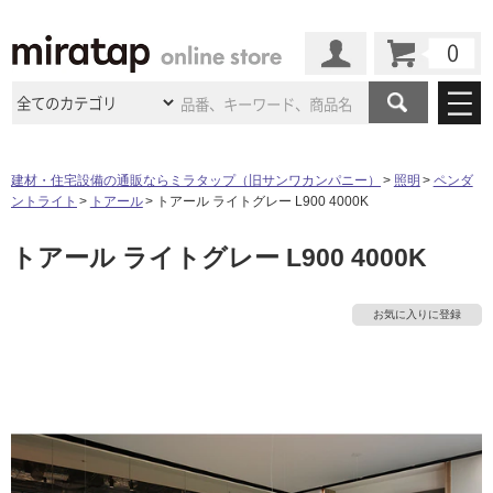
カート
マイページ
商品カテゴリ
建材・住宅設備の通販ならミラタップ（旧サンワカンパニー）
照明
ペンダ
ントライト
トアール
トアール ライトグレー L900 4000K
施工事例
洗面所・水回り
タイル
トアール ライトグレー L900 4000K
ショールーム
施工事例
法人案件納入事例
キッチン
浴室（風呂・
バスルー
ム）・
トイレ
ショールームの
ご案内
東京
ショールーム
お気に入りに登録
ミラタップ
のあるくらし
お客様訪問
インタビュー
ドア（扉）・
建具・玄関
サポート
扉
エクステリア
（外構）
大阪
ショールーム
仙台
ショールーム
店舗・施設事例
その他サービス
ご利用ガイド
初めての方へ
ウッドデッキ
フローリング・
床材
名古屋
ショールーム
京都
ショールーム
ミラタップと
創る家
工事会社紹介
Coziコンシ
よくある質問
お問い合わせ
ASOLIE
ェルジュ
収納
インテリア・
家具
福岡
ショールーム
札幌スマート
ショールー