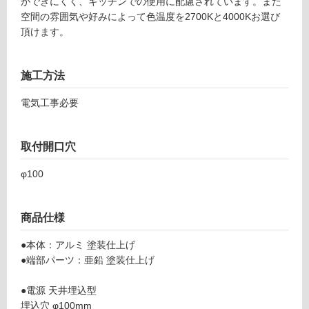
ができにくく、キッチンでの使用に配慮されています。また
グ
L
空間の雰囲気や好みによって色温度を2700Kと4000Kお選び
G
頂けます。
1
土足・遮
7
音・床暖
0
施工方法
3
対
9
電気工事必要
応
ト
し
ア
て
ー
取付開口穴
い
ル
る
φ100
ラ
対
イ
応
ト
し
商品仕様
グ
て
レ
●本体：アルミ 塗装仕上げ
い
ー
●端部パーツ：亜鉛 塗装仕上げ
る
L
が
9
●電源 天井埋込型
制
0
埋込穴 φ100mm
限