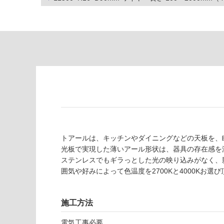
い
対
る
応
し
適
て
し
い
て
る
い
が
る
制
が
限
注
あ
意
り
が
の
必
為
トアールは、キッチンやダイニングなどの天板を、
要
注
光板で実現した薄いアール形状は、器具の存在感を
適
意
ステンレスでもギラっとした光の映り込みがなく、
し
が
囲気や好みによって色温度を2700Kと4000Kお選
て
必
い
要
な
施工方法
※
い
商
屋内壁・屋外
電気工事必要