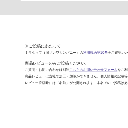
運賃表
D
運
賃
合
計
※ご投稿にあたって
:
ミラタップ（旧サンワカンパニー）の
利用規約第10条
をご確認い
¥2,
商品レビューのみご投稿ください。
58
ご質問・お問い合わせは別途
こちらのお問い合わせフォーム
をご利
0/
台
商品レビューは当社で加工・加筆ができません。個人情報の記載等
レビュー投稿時には「名前」が公開されます。本名でのご投稿は必