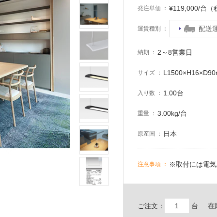
¥119,000/台
発注単価
配送
運賃種別
2～8営業日
納期
L1500×H16×D
サイズ
1.00台
入り数
3.00kg/台
重量
日本
原産国
※取付には電気
注意事項
ご注文：
台
在