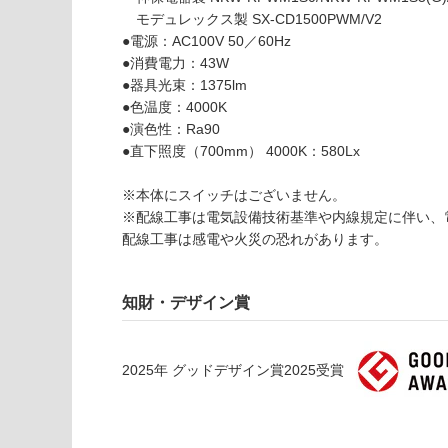
ト
モデュレックス製 SX-CD1500PWM/V2
ア
●電源：AC100V 50／60Hz
ー
●消費電力：43W
ル
●器具光束：1375lm
ラ
●色温度：4000K
イ
●演色性：Ra90
ト
●直下照度（700mm） 4000K：580Lx
グ
レ
※本体にスイッチはございません。
ー
※配線工事は電気設備技術基準や内線規定に伴い、
L
配線工事は感電や火災の恐れがあります。
1
5
0
知財・デザイン賞
0
4
0
2025
年
グッドデザイン賞2025
受賞
0
0
K