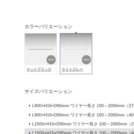
カラーバリエーション
タイル
フローリ
ング
屋内床・
屋外床・
マットブラック
ライトグレー
土足・遮
浴室床・
音・床暖
駐車場
サイズバリエーション
対
非
応
常
L900×H16×D90mm ワイヤー長さ 100～2000mm（27
し
に
て
L900×H16×D90mm ワイヤー長さ 100～2000mm（40
適
い
し
L1500×H16×D90mm ワイヤー長さ 100～2000mm（2
る
て
L1500×H16×D90mm ワイヤー長さ 100～2000mm（4