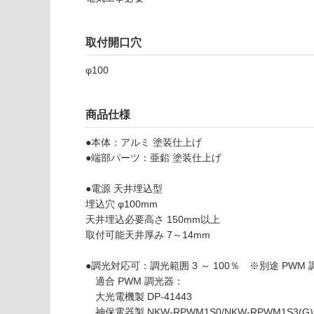
品
壁・浴室壁
仕
様
使用可
取付開口穴
欄
能
を
φ100
ご
使用可
確
能
認
商品仕様
(寒冷地
く
以外)
だ
●本体：アルミ 塗装仕上げ
さ
●端部パーツ：亜鉛 塗装仕上げ
使用不
い
可
●電源 天井埋込型
対
埋込穴 φ100mm
L
応
天井埋込必要高さ 150mm以上
G
し
取付可能天井厚み 7～14mm
1
て
7
い
●調光対応可：調光範囲 3 ～ 100％ ※別途 PWM
0
な
適合 PWM 調光器：
7
い
大光電機製 DP-41443
9
神保電器製 NKW-RPWM1S0/NKW-RPWM1S3(G)/