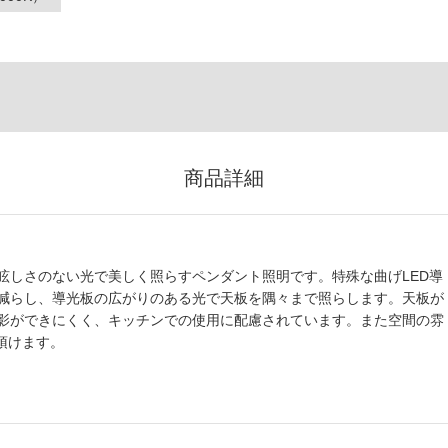
商品詳細
眩しさのない光で美しく照らすペンダント照明です。特殊な曲げLED導
減らし、導光板の広がりのある光で天板を隅々まで照らします。天板が
影ができにくく、キッチンでの使用に配慮されています。また空間の雰
び頂けます。