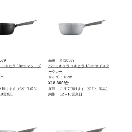
579
品番
KT20589
ユキヒラ 18cm マットブ
バーミキュラ ユキヒラ 18cm オイスタ
ーグレー
cm
サイズ
18cm
台
¥18,300/台
文頂けます（受注生産品）
在庫
ご注文頂けます（受注生産品）
18営業日
納期
12～18営業日