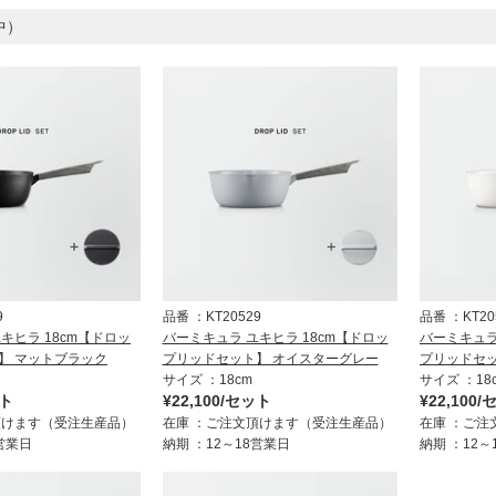
中）
9
品番
KT20529
品番
KT20
キヒラ 18cm【ドロッ
バーミキュラ ユキヒラ 18cm【ドロッ
バーミキュラ
】 マットブラック
プリッドセット】 オイスターグレー
プリッドセッ
サイズ
18cm
サイズ
18
ット
¥22,100/セット
¥22,100
頂けます（受注生産品）
在庫
ご注文頂けます（受注生産品）
在庫
ご注
8営業日
納期
12～18営業日
納期
12～