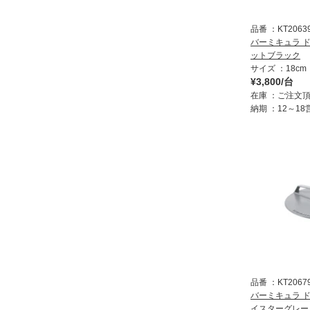
品番
KT2063
バーミキュラ ド
ットブラック
サイズ
18cm
¥3,800/台
在庫
ご注文
納期
12～1
品番
KT2067
バーミキュラ ド
イスターグレー