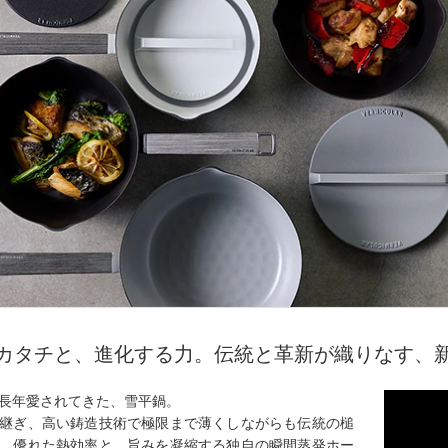
カタチと、進化する力。伝統と革新が織りなす、
長年愛されてきた、雪平鍋。
継ぎ、高い鋳造技術で極限まで薄くしながらも伝統の槌
。優れた熱効率と、旨みを凝縮する独自の瞬間蒸発ホー