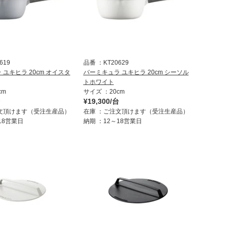
619
品番
KT20629
ユキヒラ 20cm オイスタ
バーミキュラ ユキヒラ 20cm シーソル
トホワイト
cm
サイズ
20cm
台
¥19,300/台
文頂けます（受注生産品）
在庫
ご注文頂けます（受注生産品）
18営業日
納期
12～18営業日