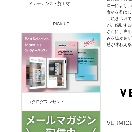
メンテナンス・施工材
ローにより、
食材を香ばし
「焼きつけて
PICK UP
が、感動する
さらに、専用
みを逃がさず
感が味わえる
カタログプレゼント
VERMI