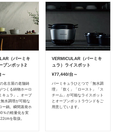
CULAR（バーミキ
VERMICULAR（バーミキ
ーブンポット2
ュラ）ライスポット
/台～
¥77,440/台～
業の名古屋の老舗鋳
バーミキュラひとつで「無水調
がつくる鋳物ホーロ
理」「炊く」「ロースト」「ス
ミキュラ」。オーブ
チーム」が可能なライスポット
は無水調理が可能な
とオーブンポットラウンドをご
ロー鍋。瞬間蒸発ホ
用意しています。
30％の軽量化を実
と22cmを取扱。