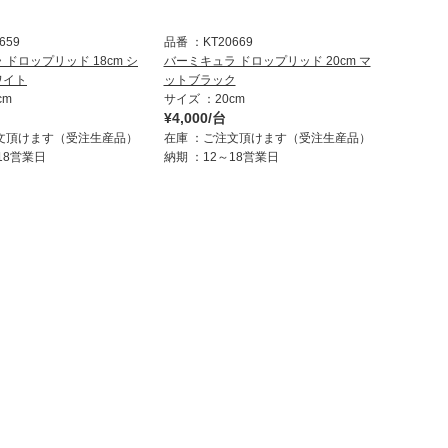
659
品番
KT20669
ドロップリッド 18cm シ
バーミキュラ ドロップリッド 20cm マ
ワイト
ットブラック
cm
サイズ
20cm
¥4,000/台
文頂けます（受注生産品）
在庫
ご注文頂けます（受注生産品）
18営業日
納期
12～18営業日