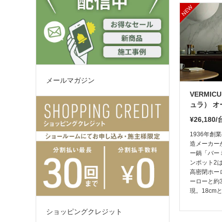
メールマガジン
VERMI
ュラ） オ
¥26,180
1936年創
造メーカー
ー鍋「バー
ンポット2
高密閉ホー
ーローと約
現。18cm
ショッピングクレジット