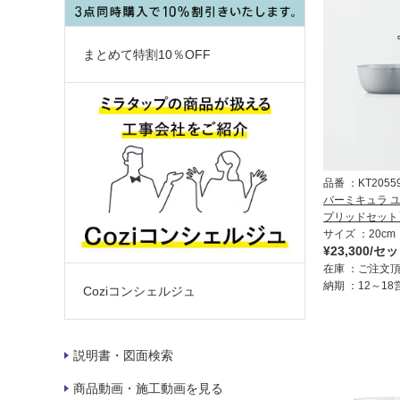
まとめて特割10％OFF
品番
KT2055
バーミキュラ ユ
プリッドセット
サイズ
20cm
¥23,300/セ
在庫
ご注文
納期
12～1
Coziコンシェルジュ
説明書・図面検索
商品動画・施工動画を見る