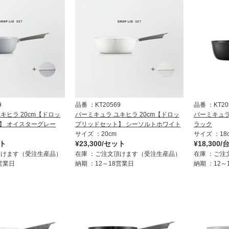
9
品番
KT20569
品番
KT20
キヒラ 20cm【ドロッ
バーミキュラ ユキヒラ 20cm【ドロッ
バーミキュラ 
】 オイスターグレー
プリッドセット】 シーソルトホワイト
ラック
サイズ
20cm
サイズ
18
ット
¥23,300/セット
¥18,300/
頂けます（受注生産品）
在庫
ご注文頂けます（受注生産品）
在庫
ご注
8営業日
納期
12～18営業日
納期
12～