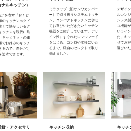
ョナルキッチン）
ミラタップ（旧サンワカンパニ
デザイン
ー）で取り扱うシステムキッチ
ルレンジ
まど”を表す『おくど
ン、コンパクトキッチンに併せ
ンレス製
源のキッチン≪クド
てお選びいただきたいキッチン
コ機能が
古くて懐かしいセク
機器をご紹介しています。デザ
いライン
キッチンを現代に甦
イン性にすぐれたレンジフード
た。キッ
。キャビネットの組
をはじめ、コンロや水栓にいた
せてお好
第でお好みのキッチ
るまで、独自のセレクトで取り
選びいた
きるので、自分だけ
揃えました。
を追求できます。
雑貨・アクセサリ
キッチン収納
キッチ