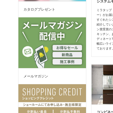
システム
カタログプレゼント
ミラタップ
ー）がお届
すぐれたシ
紹介してい
ン賞受賞の
キッチン、
ディネート
幅広いライ
ております
メールマガジン
コンビネ