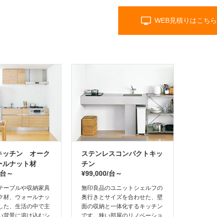
WEB見積りはこちら
キッチン オーク
ステンレスコンパクトキッ
ールナット材
チン
0/台～
¥99,000/台～
テーブルや収納家具
無印良品のユニットシェルフの
ク材、ウォールナッ
奥行きとサイズを合わせた、壁
した、生活の中で主
面の収納と一体化するキッチン
い背景に溶け込むシ
です。狭い部屋のリノベーショ