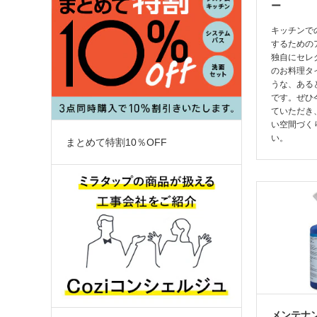
ー
キッチンで
するための
独自にセレ
のお料理タ
うな、ある
です。ぜひ
ていただき
い空間づく
い。
まとめて特割10％OFF
メンテナ