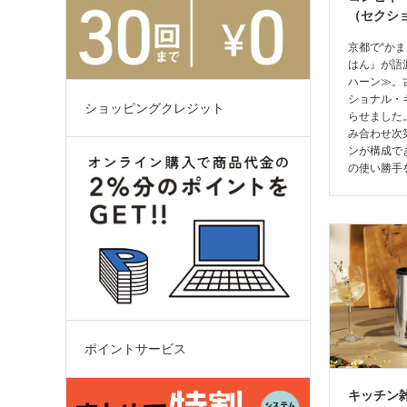
（セクシ
京都で“か
はん』が語
ハーン≫。
ショナル・
ショッピングクレジット
らせました
み合わせ次
ンが構成で
の使い勝手
ポイントサービス
キッチン