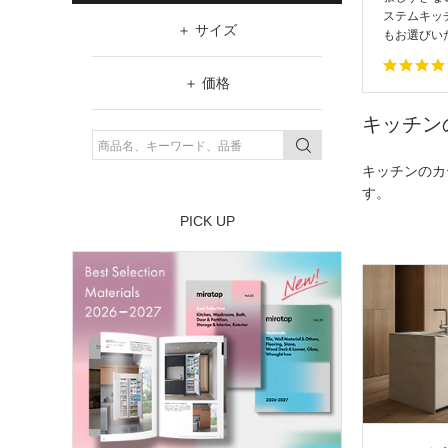
ステムキッ
サイズ
もお選びい
W（幅）
価格
～
価格帯
キッチン
¥19,800以下
H（高さ）
～
¥19,801～¥29,800
キッチンのカ
す。
～
¥29,801～¥39,800
PICK UP
¥39,801以上