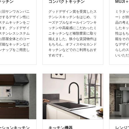
キッチン
コンパクトキッチン
MUJI＋
（旧サンワカンパニ
グッドデザイン賞を受賞したス
ミラタッ
けするデザイン性に
テンレスキッチンをはじめ、リ
ー）が持
ステムキッチンをご
ーズナブルなオールインワンキ
品の考え
ます。グッドデザイ
ッチンや高級感にこだわったミ
したキッ
ステンレスシステム
ニキッチンなど種類豊富に取り
性はもち
お部屋全体とのコー
揃えました。狭小な賃貸物件は
能をその
可能なキッチンなど
もちろん、オフィスやセカンド
なデザイ
ンナップをご用意し
キッチンなどでのご利用もおす
らしのス
。
すめです。
いいただ
ーションキッチン
キッチン機器
レンジ