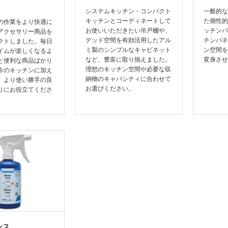
システムキッチン・コンパクト
一般的な
キッチンとコーディネートして
た個性的
の作業をより快適に
お使いいただきたい吊戸棚や、
ッチンパ
アクセサリー商品を
デッド空間を有効活用したアル
チンパネ
クトしました。毎日
ミ製のシンプルなキャビネット
ン空間を
イムが楽しくなるよ
など、豊富に取り揃えました。
変身させ
と便利な商品ばかり
理想のキッチン空間や必要な収
今のキッチンに加え
納物のキャパシティに合わせて
、より使い勝手の良
お選びください。
りにお役立てくださ
ンス