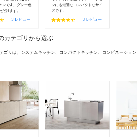
チンです。グレー色
ンにも最適なコンパクトなサイ
ただけます。
ズです。
4.
4.
3 レビュー
3 レビュー
3
3
s
s
t
t
のカテゴリから選ぶ
a
a
r
r
r
r
テゴリは、システムキッチン、コンパクトキッチン、コンビネーション
a
a
t
t
i
i
n
n
g
g