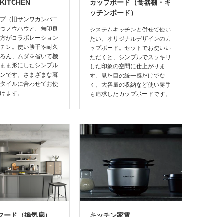
KITCHEN
カップボード（食器棚・キ
ッチンボード）
プ（旧サンワカンパニ
つノウハウと、無印良
システムキッチンと併せて使い
方がコラボレーション
たい、オリジナルデザインのカ
チン。使い勝手や耐久
ップボード。セットでお使いい
ろん、ムダを省いて機
ただくと、シンプルでスッキリ
まま形にしたシンプル
した印象の空間に仕上がりま
ンです。さまざまな暮
す。見た目の統一感だけでな
タイルに合わせてお使
く、大容量の収納など使い勝手
けます。
も追求したカップボードです。
フード（換気扇）
キッチン家電