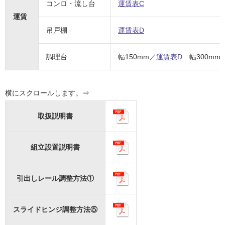
コンロ・流し台
運賃表C
運賃
吊戸棚
運賃表D
調理台
幅150mm／
運賃表D
幅300mm
取扱説明書
組立設置説明書
引出しレール調整方法①
スライドヒンジ調整方法⑤