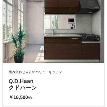
ム
修理お問い合わせ
クレーム公開
自分らしい家づくり
最高のリノベ会社が
みつ
照明
ペット用品
横浜スマート
ショールー
SUVACO
かる
リノベりす
ム
ウェルビーみのお
HDC
説明書・図面検索
水まわり
3年保証
BOX
内装用建材
パネル・壁材
お役立ち情報
住まいの
スタイリング
ロートアイアン
天然石・石材
アイデア
ミラタップ
チャンネル
メンテナンス・
施工材
新商品
オンライン相談
組み合わせ自在のバリューキッチン
Q.D.Haan
クドハーン
￥18,500
/台～