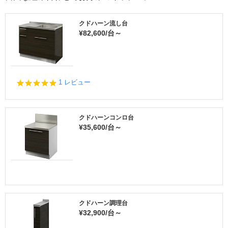
クドハーン流し台
¥82,600/台～
5.
1 レビュー
0
s
t
a
クドハーンコンロ台
r
¥35,600/台～
r
a
t
i
n
g
クドハーン調理台
¥32,900/台～