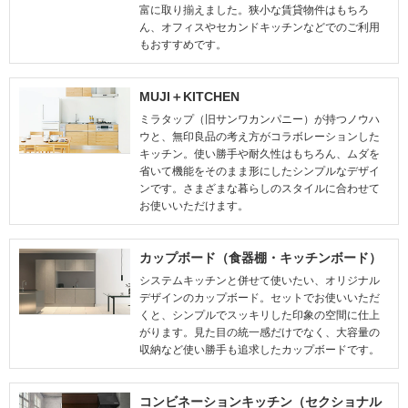
富に取り揃えました。狭小な賃貸物件はもちろ
ん、オフィスやセカンドキッチンなどでのご利用
もおすすめです。
MUJI＋KITCHEN
ミラタップ（旧サンワカンパニー）が持つノウハ
ウと、無印良品の考え方がコラボレーションした
キッチン。使い勝手や耐久性はもちろん、ムダを
省いて機能をそのまま形にしたシンプルなデザイ
ンです。さまざまな暮らしのスタイルに合わせて
お使いいただけます。
カップボード（食器棚・キッチンボード）
システムキッチンと併せて使いたい、オリジナル
デザインのカップボード。セットでお使いいただ
くと、シンプルでスッキリした印象の空間に仕上
がります。見た目の統一感だけでなく、大容量の
収納など使い勝手も追求したカップボードです。
コンビネーションキッチン（セクショナル