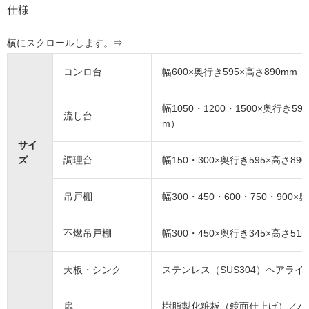
仕様
コンロ台
幅600×奥行き595×高さ890m
幅1050・1200・1500×奥行き5
流し台
m）
サイ
ズ
調理台
幅150・300×奥行き595×高さ8
吊戸棚
幅300・450・600・750・900×
不燃吊戸棚
幅300・450×奥行き345×高さ51
天板・シンク
ステンレス（SUS304）ヘアライ
扉
樹脂製化粧板（鏡面仕上げ）／ハ