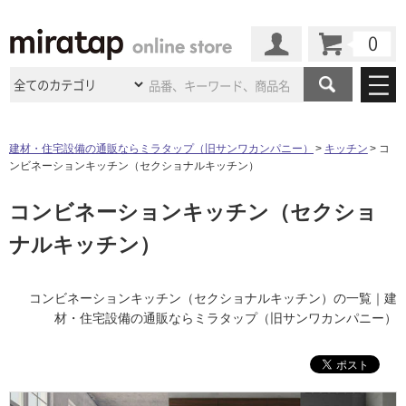
カート
マイページ
商品カテゴリ
建材・住宅設備の通販ならミラタップ（旧サンワカンパニー）
キッチン
コ
ンビネーションキッチン（セクショナルキッチン）
施工事例
洗面所・水回り
タイル
コンビネーションキッチン（セクショ
ショールーム
施工事例
法人案件納入事例
キッチン
浴室（風呂・
バスルー
ナルキッチン）
ム）・
トイレ
ショールームの
ご案内
東京
ショールーム
ミラタップ
のあるくらし
お客様訪問
インタビュー
ドア（扉）・
建具・玄関
サポート
扉
エクステリア
（外構）
コンビネーションキッチン（セクショナルキッチン）の一覧｜建
大阪
ショールーム
仙台
ショールーム
店舗・施設事例
材・住宅設備の通販ならミラタップ（旧サンワカンパニー）
その他サービス
ご利用ガイド
初めての方へ
ウッドデッキ
フローリング・
床材
名古屋
ショールーム
京都
ショールーム
ミラタップと
創る家
工事会社紹介
Coziコンシ
よくある質問
お問い合わせ
ASOLIE
ェルジュ
収納
インテリア・
家具
福岡
ショールーム
札幌スマート
ショールー