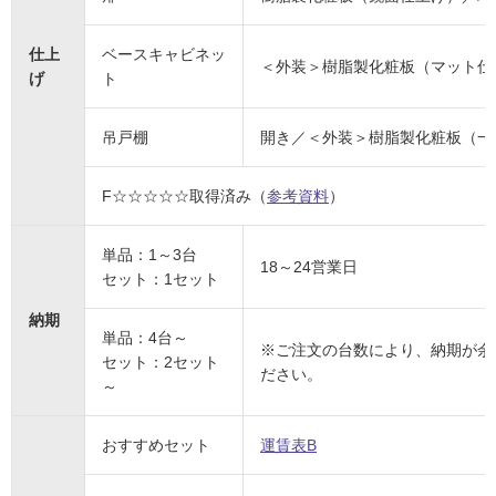
仕上
ベースキャビネッ
＜外装＞樹脂製化粧板（マット仕
げ
ト
吊戸棚
開き／＜外装＞樹脂製化粧板（一
F☆☆☆☆☆取得済み（
参考資料
）
単品：1～3台
18～24営業日
セット：1セット
納期
単品：4台～
※ご注文の台数により、納期が余
セット：2セット
ださい。
～
おすすめセット
運賃表B