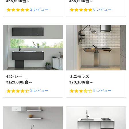
¥55,900/台～
¥55,600/台～
5.
4.
2 レビュー
6 レビュー
0
8
s
s
t
t
a
a
r
r
r
r
a
a
t
t
i
i
n
n
g
g
センシー
ミニモラス
¥129,800/台～
¥79,100/台～
4.
3.
3 レビュー
8 レビュー
3
6
s
s
t
t
a
a
r
r
r
r
a
a