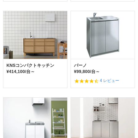
s
t
a
r
r
a
t
i
n
g
KNSコンパクトキッチン
バーノ
¥414,100/台～
¥99,800/台～
4.
4 レビュー
3
s
t
a
r
r
a
t
i
n