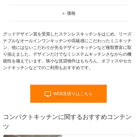
ム
修理お問い合わせ
クレーム公開
シルバー
自分らしい家づくり
最高のリノベ会社が
みつ
W（幅）
照明
ペット用品
横浜スマート
ショールー
価格
SUVACO
かる
リノベりす
ム
ウェルビーみのお
HDC
～
説明書・図面検索
水まわり
3年保証
BOX
価格帯
内装用建材
パネル・壁材
¥19,800以下
グッドデザイン賞を受賞したステンレスキッチンをはじめ、リーズ
H（高さ）
お役立ち情報
住まいの
スタイリング
～
¥19,801～¥29,800
ナブルなオールインワンキッチンや高級感にこだわったミニキッチ
ロートアイアン
天然石・石材
アイデア
ン、他にはないこだわりが光るデザインキッチンなど種類豊富に取
～
¥29,801～¥39,800
ミラタップ
チャンネル
り揃えました。デザインだけでなくシステムキッチンさながらの機
メンテナンス・
施工材
新商品
オンライン相談
能性を備えています。狭小な賃貸物件はもちろん、オフィスやセカ
¥39,801以上
ンドキッチンなどでのご利用もおすすめです。
WEB見積りはこちら
コンパクトキッチンに関するおすすめコンテン
ツ