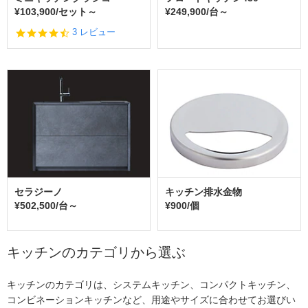
¥103,900/セット～
¥249,900/台～
4.
3 レビュー
7
s
t
a
r
r
a
t
i
n
g
セラジーノ
キッチン排水金物
¥502,500/台～
¥900/個
キッチンのカテゴリから選ぶ
キッチンのカテゴリは、システムキッチン、コンパクトキッチン、
コンビネーションキッチンなど、用途やサイズに合わせてお選びい