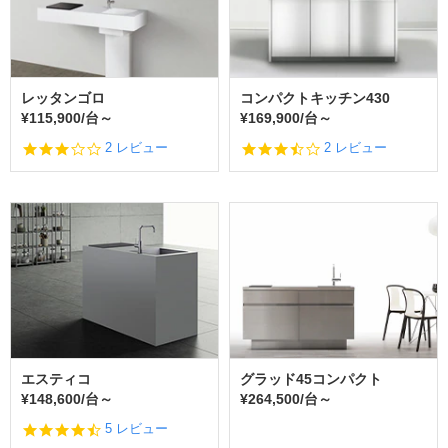
t
t
i
i
n
n
g
g
レッタンゴロ
コンパクトキッチン430
¥115,900/台～
¥169,900/台～
3.
3.
2 レビュー
2 レビュー
0
5
s
s
t
t
a
a
r
r
r
r
a
a
t
t
i
i
n
n
g
g
エスティコ
グラッド45コンパクト
¥148,600/台～
¥264,500/台～
4.
5 レビュー
6