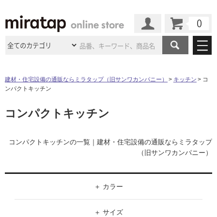
カート
マイページ
商品カテゴリ
建材・住宅設備の通販ならミラタップ（旧サンワカンパニー）
キッチン
コ
ンパクトキッチン
施工事例
洗面所・水回り
タイル
コンパクトキッチン
ショールーム
施工事例
法人案件納入事例
キッチン
浴室（風呂・
バスルー
ム）・
トイレ
ショールームの
ご案内
東京
ショールーム
ミラタップ
のあるくらし
お客様訪問
インタビュー
コンパクトキッチンの一覧｜建材・住宅設備の通販ならミラタップ
ドア（扉）・
建具・玄関
サポート
（旧サンワカンパニー）
扉
エクステリア
（外構）
大阪
ショールーム
仙台
ショールーム
店舗・施設事例
その他サービス
ご利用ガイド
初めての方へ
ウッドデッキ
フローリング・
床材
名古屋
ショールーム
京都
ショールーム
カラー
ミラタップと
創る家
工事会社紹介
Coziコンシ
よくある質問
お問い合わせ
ASOLIE
ェルジュ
収納
インテリア・
家具
ホワイト
福岡
ショールーム
札幌スマート
ショールー
サイズ