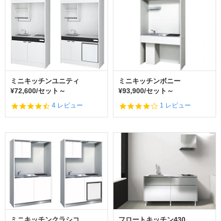
r
r
a
t
i
n
g
ミニキッチンユニティ
ミニキッチンボニー
¥72,600/セット～
¥93,900/セット～
4.
4.
4 レビュー
1 レビュー
3
0
s
s
t
t
a
a
r
r
r
r
a
a
t
t
i
i
n
n
g
g
ミニキッチンクラシコ
フロートキッチン430