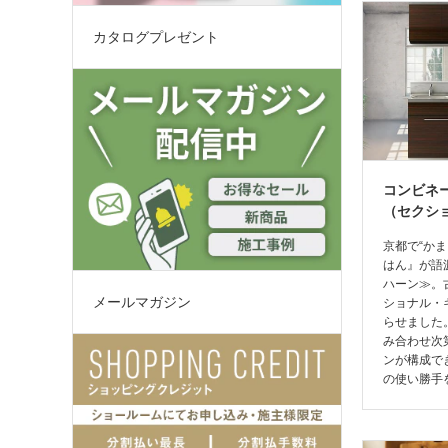
カタログプレゼント
コンビネ
（セクシ
京都で“か
はん』が語
ハーン≫。
メールマガジン
ショナル・
らせました
み合わせ次
ンが構成で
の使い勝手