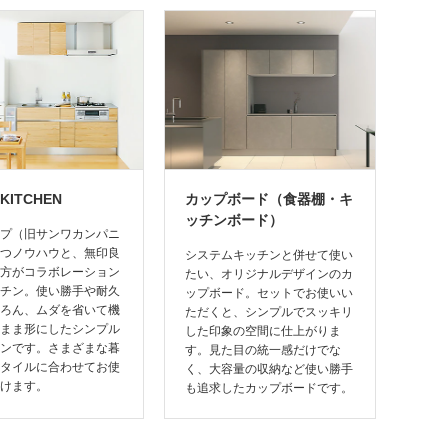
KITCHEN
カップボード（食器棚・キ
ッチンボード）
プ（旧サンワカンパニ
つノウハウと、無印良
システムキッチンと併せて使い
方がコラボレーション
たい、オリジナルデザインのカ
チン。使い勝手や耐久
ップボード。セットでお使いい
ろん、ムダを省いて機
ただくと、シンプルでスッキリ
まま形にしたシンプル
した印象の空間に仕上がりま
ンです。さまざまな暮
す。見た目の統一感だけでな
タイルに合わせてお使
く、大容量の収納など使い勝手
けます。
も追求したカップボードです。