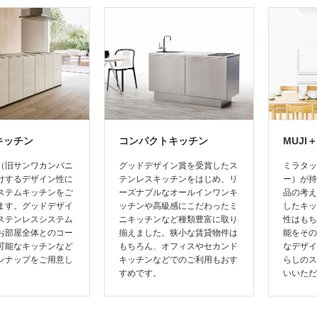
キッチン
コンパクトキッチン
MUJI＋
（旧サンワカンパニ
グッドデザイン賞を受賞したス
ミラタッ
けするデザイン性に
テンレスキッチンをはじめ、リ
ー）が持
ステムキッチンをご
ーズナブルなオールインワンキ
品の考え
ます。グッドデザイ
ッチンや高級感にこだわったミ
したキッ
ステンレスシステム
ニキッチンなど種類豊富に取り
性はもち
お部屋全体とのコー
揃えました。狭小な賃貸物件は
能をその
可能なキッチンなど
もちろん、オフィスやセカンド
なデザイ
ンナップをご用意し
キッチンなどでのご利用もおす
らしのス
。
すめです。
いいただ