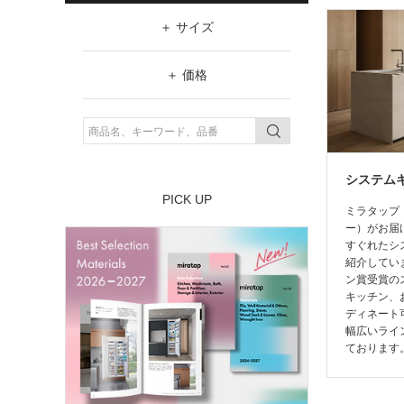
サイズ
W（幅）
価格
～
価格帯
¥19,800以下
H（高さ）
～
¥19,801～¥29,800
～
システム
¥29,801～¥39,800
PICK UP
ミラタップ
¥39,801以上
ー）がお届
すぐれたシ
紹介してい
ン賞受賞の
キッチン、
ディネート
幅広いライ
ております