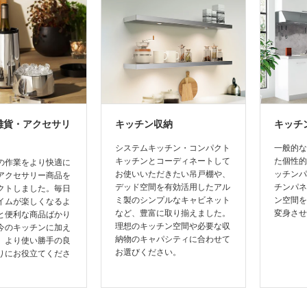
雑貨・アクセサリ
キッチン収納
キッチ
システムキッチン・コンパクト
一般的な
キッチンとコーディネートして
た個性的
の作業をより快適に
お使いいただきたい吊戸棚や、
ッチンパ
アクセサリー商品を
デッド空間を有効活用したアル
チンパネ
クトしました。毎日
ミ製のシンプルなキャビネット
ン空間を
イムが楽しくなるよ
など、豊富に取り揃えました。
変身させ
と便利な商品ばかり
理想のキッチン空間や必要な収
今のキッチンに加え
納物のキャパシティに合わせて
、より使い勝手の良
お選びください。
りにお役立てくださ