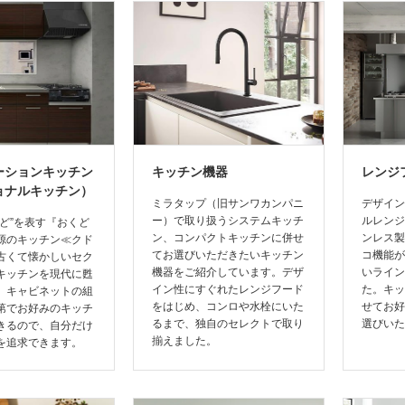
ーションキッチン
キッチン機器
レンジ
ョナルキッチン）
ミラタップ（旧サンワカンパニ
デザイン
ー）で取り扱うシステムキッチ
ルレンジ
まど”を表す『おくど
ン、コンパクトキッチンに併せ
ンレス製
源のキッチン≪クド
てお選びいただきたいキッチン
コ機能が
古くて懐かしいセク
機器をご紹介しています。デザ
いライン
キッチンを現代に甦
イン性にすぐれたレンジフード
た。キッ
。キャビネットの組
をはじめ、コンロや水栓にいた
せてお好
第でお好みのキッチ
るまで、独自のセレクトで取り
選びいた
きるので、自分だけ
揃えました。
を追求できます。