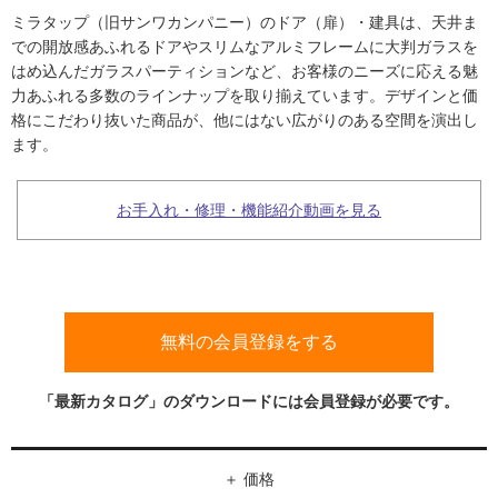
ム
修理お問い合わせ
クレーム公開
ミラタップ（旧サンワカンパニー）のドア（扉）・建具は、天井ま
自分らしい家づくり
最高のリノベ会社が
みつ
照明
ペット用品
横浜スマート
ショールー
での開放感あふれるドアやスリムなアルミフレームに大判ガラスを
SUVACO
かる
リノベりす
ム
ウェルビーみのお
HDC
はめ込んだガラスパーティションなど、お客様のニーズに応える魅
説明書・図面検索
水まわり
3年保証
BOX
内装用建材
パネル・壁材
力あふれる多数のラインナップを取り揃えています。デザインと価
格にこだわり抜いた商品が、他にはない広がりのある空間を演出し
お役立ち情報
住まいの
スタイリング
ます。
ロートアイアン
天然石・石材
アイデア
ミラタップ
チャンネル
メンテナンス・
施工材
新商品
お手入れ・修理・機能紹介動画を見る
オンライン相談
無料の会員登録をする
「最新カタログ」のダウンロードには会員登録が必要です。
価格