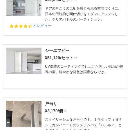
a
t
ドアの向こうの気配を感じられる空間づくりに。
i
日本の伝統的な間仕切りをモダンにアレンジし
n
た、クリアパネルのパーティション。
g
4.
8 レビュー
3
s
t
a
r
シーエフピー
r
¥51,120/セット～
a
t
UV塗装のコーティングで仕上げた美しい鏡面が特
i
長の扉。鮮やかな発色は国産ならでは。
n
g
戸当り
¥3,170/個～
スタイリッシュな戸当りです。ミラタップ（旧サ
ンワカンパニー）のシステムバス「バルネア」と