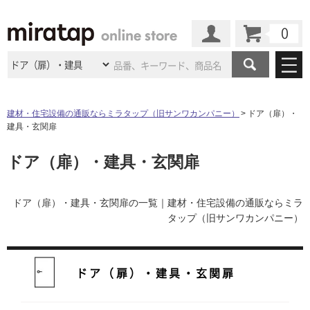
カート
マイページ
商品カテゴリ
建材・住宅設備の通販ならミラタップ（旧サンワカンパニー）
ドア（扉）・
建具・玄関扉
施工事例
洗面所・水回り
タイル
ドア（扉）・建具・玄関扉
ショールーム
施工事例
法人案件納入事例
キッチン
浴室（風呂・
バスルー
ム）・
トイレ
ショールームの
ご案内
東京
ショールーム
ミラタップ
のあるくらし
お客様訪問
インタビュー
ドア（扉）・建具・玄関扉の一覧｜建材・住宅設備の通販ならミラ
ドア（扉）・
建具・玄関
サポート
タップ（旧サンワカンパニー）
扉
エクステリア
（外構）
大阪
ショールーム
仙台
ショールーム
店舗・施設事例
その他サービス
ご利用ガイド
初めての方へ
ウッドデッキ
フローリング・
床材
名古屋
ショールーム
京都
ショールーム
ドア（扉）・建具・玄関扉
ミラタップと
創る家
工事会社紹介
Coziコンシ
よくある質問
お問い合わせ
ASOLIE
ェルジュ
収納
インテリア・
家具
福岡
ショールーム
札幌スマート
ショールー