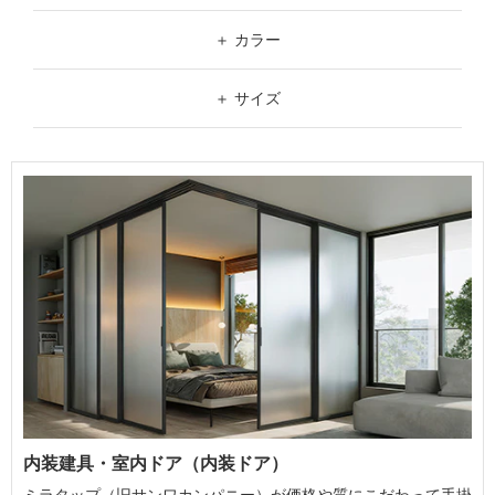
価格帯
¥19,800以下
カラー
～
¥19,801～¥29,800
ホワイト
サイズ
¥29,801～¥39,800
ブラック
W（幅）
¥39,801以上
グレー
～
ブラウン
H（高さ）
ダークブラウン
～
シルバー
内装建具・室内ドア（内装ドア）
ミラタップ（旧サンワカンパニー）が価格や質にこだわって手掛