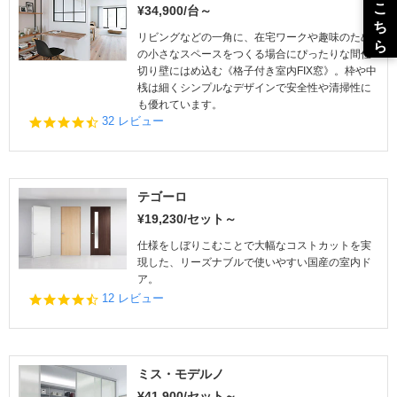
r
¥34,900/台～
a
t
リビングなどの一角に、在宅ワークや趣味のため
i
の小さなスペースをつくる場合にぴったりな間仕
n
切り壁にはめ込む《格子付き室内FIX窓》。枠や中
g
桟は細くシンプルなデザインで安全性や清掃性に
も優れています。
4.
32 レビュー
6
s
t
a
r
テゴーロ
r
¥19,230/セット～
a
t
仕様をしぼりこむことで大幅なコストカットを実
i
現した、リーズナブルで使いやすい国産の室内ド
n
ア。
g
4.
12 レビュー
7
s
t
a
r
ミス・モデルノ
r
¥41,900/セット～