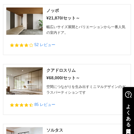
ノッポ
¥21,870/セット～
幅広いサイズ展開とバリエーションから一番人気
の室内ドア。
4.
52 レビュー
0
s
t
a
r
クアドロスリム
r
¥68,000/セット～
a
t
空間につながりを生み出すミニマルデザインのガ
i
ラスパーティションです
n
g
4.
85 レビュー
3
s
t
a
r
ソルタス