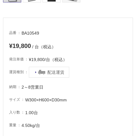
適
し
て
い
る
BA10549
品番
が
注
¥19,800
/ 台（税込）
意
が
¥19,800/台（税込）
発注単価
必
要
配送運賃
運賃種別
適
し
2～8営業日
納期
て
い
W300×H600×D30mm
サイズ
な
い
1.00台
入り数
4.50kg/台
重量
屋
内