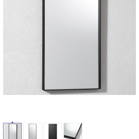
ム
修理お問い合わせ
クレーム公開
屋
自分らしい家づくり
最高のリノベ会社が
みつ
照明
ペット用品
横浜スマート
ショールー
外
SUVACO
かる
リノベりす
ム
ウェルビーみのお
HDC
説明書・図面検索
水まわり
3年保証
床・
BOX
内装用建材
パネル・壁材
浴
お役立ち情報
住まいの
スタイリング
室
ロートアイアン
天然石・石材
アイデア
床・
ミラタップ
チャンネル
駐
メンテナンス・
施工材
新商品
オンライン相談
車
場
非
常
に
適
し
て
い
る