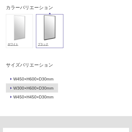
以
カラーバリエーション
外)
使
用
不
可
ホワイト
ブラック
サイズバリエーション
フ
W450×H600×D30mm
ロ
W300×H600×D30mm
ー
W450×H450×D30mm
B
リ
A
1
ン
0