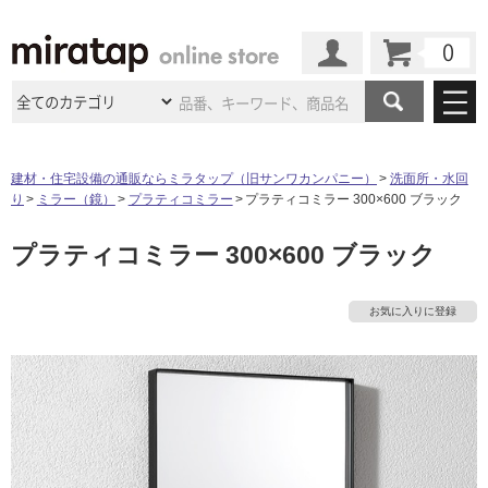
カート
マイページ
商品カテゴリ
建材・住宅設備の通販ならミラタップ（旧サンワカンパニー）
洗面所・水回
り
ミラー（鏡）
プラティコミラー
プラティコミラー 300×600 ブラック
施工事例
洗面所・水回り
タイル
プラティコミラー 300×600 ブラック
ショールーム
タ
施工事例
法人案件納入事例
キッチン
浴室（風呂・
バスルー
ム）・
トイレ
ショールームの
ご案内
東京
ショールーム
イ
お気に入りに登録
ミラタップ
のあるくらし
お客様訪問
インタビュー
ドア（扉）・
建具・玄関
サポート
扉
エクステリア
（外構）
大阪
ショールーム
仙台
ショールーム
ル
店舗・施設事例
その他サービス
ご利用ガイド
初めての方へ
ウッドデッキ
フローリング・
床材
名古屋
ショールーム
京都
ショールーム
屋
ミラタップと
創る家
工事会社紹介
Coziコンシ
よくある質問
お問い合わせ
内
ASOLIE
ェルジュ
収納
インテリア・
家具
福岡
ショールーム
札幌スマート
ショールー
床・