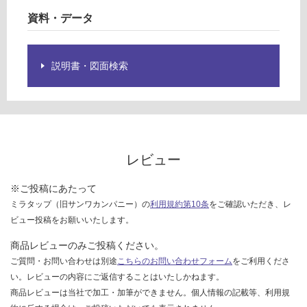
限
ク
資料・データ
あ
り
運賃表
の
E
為
説明書・図面検索
注
運
意
賃
が
合
必
計
要
:
※
レビュー
¥1,
商
65
品
※ご投稿にあたって
0/
仕
ミラタップ（旧サンワカンパニー）の
利用規約第10条
をご確認いただき、レ
台
様
ビュー投稿をお願いいたします。
欄
商品レビューのみご投稿ください。
を
ご
ご質問・お問い合わせは別途
こちらのお問い合わせフォーム
をご利用くださ
確
い。レビューの内容にご返信することはいたしかねます。
認
商品レビューは当社で加工・加筆ができません。個人情報の記載等、利用規
く