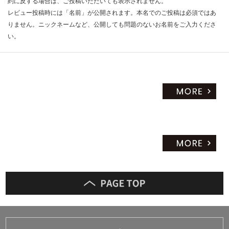
約に反する場合は、ご投稿いただいても表示されません。
だ
レビュー投稿時には「名前」が公開されます。本名でのご投稿は必須ではあ
さ
りません。ニックネームなど、公開しても問題のないお名前をご入力くださ
い
い。
対
応
し
て
い
な
い