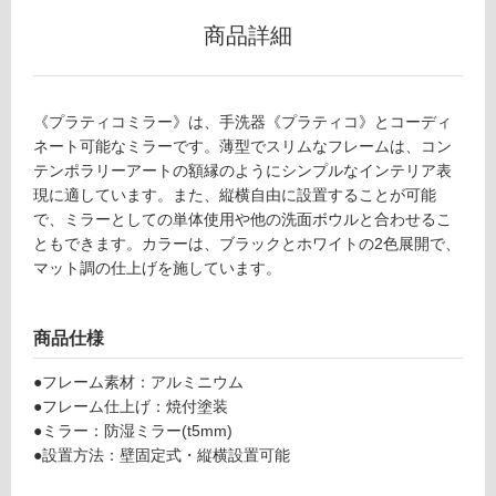
5
グ
4
商品詳細
9
プ
土足・遮
ラ
音・床暖
《プラティコミラー》は、手洗器《プラティコ》とコーディ
テ
ネート可能なミラーです。薄型でスリムなフレームは、コン
ィ
対
テンポラリーアートの額縁のようにシンプルなインテリア表
コ
応
現に適しています。また、縦横自由に設置することが可能
ミ
し
で、ミラーとしての単体使用や他の洗面ボウルと合わせるこ
ラ
て
ともできます。カラーは、ブラックとホワイトの2色展開で、
ー
い
マット調の仕上げを施しています。
3
る
0
対
0
応
商品仕様
×
し
6
て
●フレーム素材：アルミニウム
0
い
●フレーム仕上げ：焼付塗装
0
る
●ミラー：防湿ミラー(t5mm)
ブ
が
●設置方法：壁固定式・縦横設置可能
ラ
制
ッ