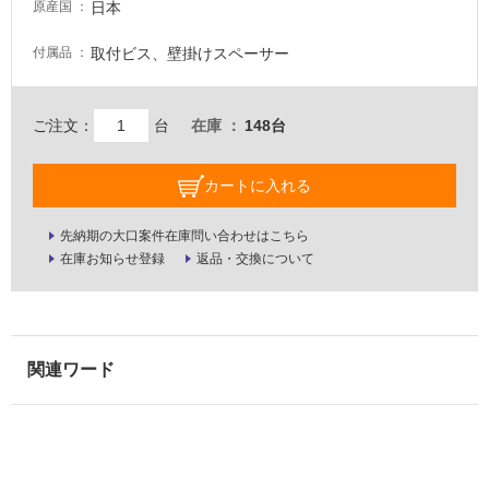
日本
原産国
壁・
屋
取付ビス、壁掛けスペーサー
付属品
外
壁・
ご注文：
台
在庫
148台
浴
室
カートに入れる
壁
使
先納期の大口案件在庫問い合わせはこちら
用
在庫お知らせ登録
返品・交換について
可
能
使
用
可
能
(寒
冷
地