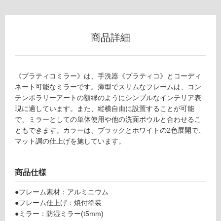
0
グ
5
3
9
商品詳細
土足・遮
プ
音・床暖
ラ
テ
対
《プラティコミラー》は、手洗器《プラティコ》とコーディ
ィ
応
ネート可能なミラーです。薄型でスリムなフレームは、コン
コ
し
テンポラリーアートの額縁のようにシンプルなインテリア表
ミ
て
現に適しています。また、縦横自由に設置することが可能
ラ
い
で、ミラーとしての単体使用や他の洗面ボウルと合わせるこ
ー
る
ともできます。カラーは、ブラックとホワイトの2色展開で、
3
対
マット調の仕上げを施しています。
0
応
0
し
×
て
商品仕様
6
い
0
る
●フレーム素材：アルミニウム
0
が
●フレーム仕上げ：焼付塗装
ホ
制
●ミラー：防湿ミラー(t5mm)
ワ