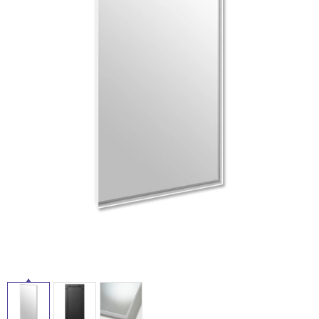
ム
修理お問い合わせ
クレーム公開
屋
自分らしい家づくり
最高のリノベ会社が
みつ
照明
ペット用品
横浜スマート
ショールー
外
SUVACO
かる
リノベりす
ム
ウェルビーみのお
HDC
説明書・図面検索
水まわり
3年保証
床・
BOX
内装用建材
パネル・壁材
浴
お役立ち情報
住まいの
スタイリング
室
ロートアイアン
天然石・石材
アイデア
床・
ミラタップ
チャンネル
駐
メンテナンス・
施工材
新商品
オンライン相談
車
場
非
常
に
適
し
て
い
る