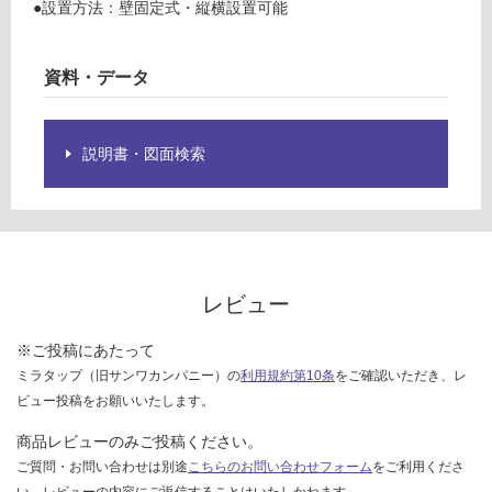
限
●設置方法：壁固定式・縦横設置可能
イ
あ
ト
り
資料・データ
の
運賃表
為
E
注
意
説明書・図面検索
運
が
賃
必
合
要
計
※
:
商
¥1,
品
レビュー
65
仕
0/
様
※ご投稿にあたって
台
欄
ミラタップ（旧サンワカンパニー）の
利用規約第10条
をご確認いただき、レ
を
ビュー投稿をお願いいたします。
ご
商品レビューのみご投稿ください。
確
認
ご質問・お問い合わせは別途
こちらのお問い合わせフォーム
をご利用くださ
く