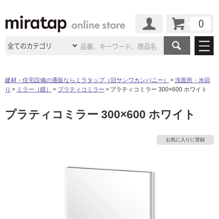
カート
マイページ
商品カテゴリ
建材・住宅設備の通販ならミラタップ（旧サンワカンパニー）
洗面所・水回
り
ミラー（鏡）
プラティコミラー
プラティコミラー 300×600 ホワイト
施工事例
洗面所・水回り
タイル
プラティコミラー 300×600 ホワイト
ショールーム
タ
施工事例
法人案件納入事例
キッチン
浴室（風呂・
バスルー
ム）・
トイレ
ショールームの
ご案内
東京
ショールーム
イ
お気に入りに登録
ミラタップ
のあるくらし
お客様訪問
インタビュー
ドア（扉）・
建具・玄関
サポート
扉
エクステリア
（外構）
大阪
ショールーム
仙台
ショールーム
ル
店舗・施設事例
その他サービス
ご利用ガイド
初めての方へ
ウッドデッキ
フローリング・
床材
名古屋
ショールーム
京都
ショールーム
屋
ミラタップと
創る家
工事会社紹介
Coziコンシ
よくある質問
お問い合わせ
内
ASOLIE
ェルジュ
収納
インテリア・
家具
福岡
ショールーム
札幌スマート
ショールー
床・