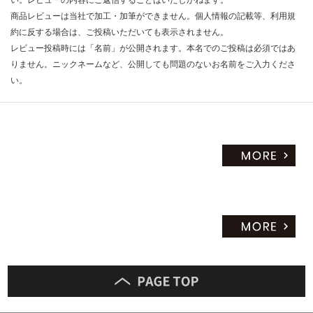
い。レビューの内容にご返信することはいたしかねます。
だ
商品レビューは当社で加工・加筆ができません。個人情報の記載等、利用規
さ
約に反する場合は、ご投稿いただいても表示されません。
い
レビュー投稿時には「名前」が公開されます。本名でのご投稿は必須ではあ
りません。ニックネームなど、公開しても問題のないお名前をご入力くださ
対
い。
応
し
て
い
な
い