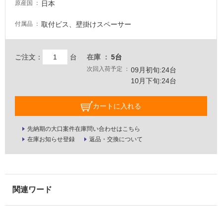
日本
原産国
壁・
屋
取付ビス、壁掛けスペーサー
付属品
外
壁・
ご注文：
台
在庫
5台
浴
次回入荷予定
09月初旬:24台
室
10月下旬:24台
壁
使
カートに入れる
用
可
先納期の大口案件在庫問い合わせはこちら
能
在庫お知らせ登録
返品・交換について
使
用
可
能
(寒
冷
地