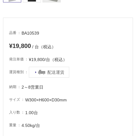
適
し
て
い
る
BA10539
品番
が
注
¥19,800
/ 台（税込）
意
が
¥19,800/台（税込）
発注単価
必
要
配送運賃
運賃種別
適
し
2～8営業日
納期
て
い
W300×H600×D30mm
サイズ
な
い
1.00台
入り数
4.50kg/台
重量
屋
内