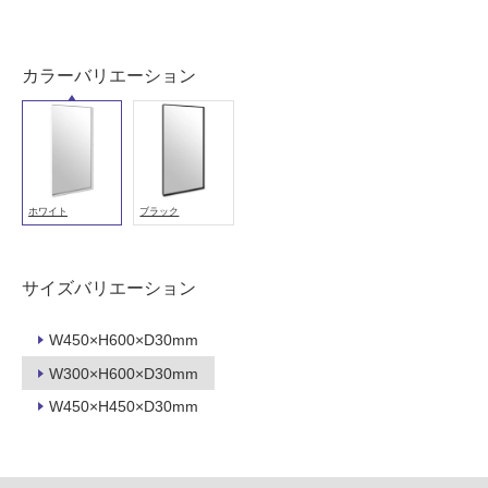
以
外)
カラーバリエーション
使
用
不
可
ホワイト
ブラック
フ
サイズバリエーション
ロ
W450×H600×D30mm
ー
W300×H600×D30mm
リ
W450×H450×D30mm
B
A
ン
1