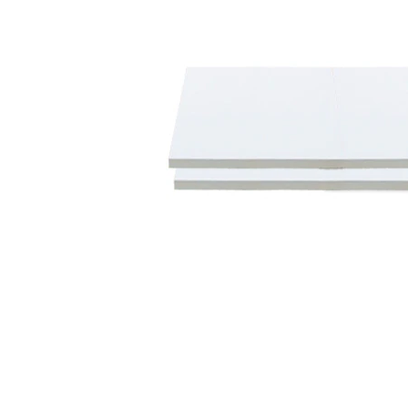
タイル
フローリ
ング
屋内床・
屋外床・
土足・遮
浴室床・
音・床暖
駐車場
対
非
応
常
し
に
て
適
い
し