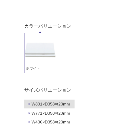
る
て
い
対
る
応
し
カラーバリエーション
適
て
し
い
て
る
い
が
る
制
が
限
注
ホワイト
あ
意
り
が
の
必
サイズバリエーション
為
要
注
適
意
W891×D358×t20mm
し
が
W771×D358×t20mm
て
必
い
W436×D358×t20mm
要
な
※