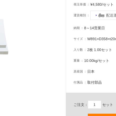
¥4,580/セッ
発注単価
配送
運賃種別
8～14営業日
納期
W891×D358×t2
サイズ
2枚 1.00セット
入り数
10.00kg/セット
重量
日本
原産国
取付部品
付属品
ご注文：
セット