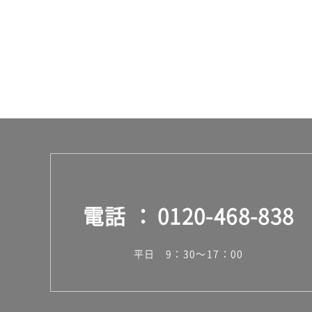
運
賃
合
計
:
¥1,
14
0/
セ
ッ
ト
電話
0120-468-838
平日 9：30～17：00