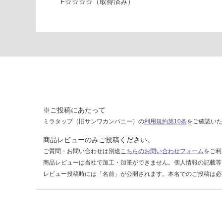
F☆☆☆☆（取得済み）
6
0
5
1
可
動
棚
2
枚
セ
※ご投稿にあたって
ッ
ミラタップ（旧サンワカンパニー）の
利用規約第10条
をご確認い
ト
W
商品レビューのみご投稿ください。
8
ご質問・お問い合わせは別途
こちらのお問い合わせフォーム
をご利
9
商品レビューは当社で加工・加筆ができません。個人情報の記載等
1
レビュー投稿時には「名前」が公開されます。本名でのご投稿は必
運賃表
F