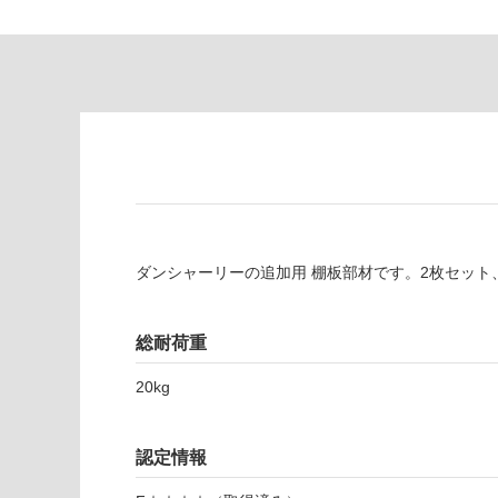
い
商
屋内壁・屋外
品
壁・浴室壁
仕
様
使用可
欄
能
を
ご
使用可
確
能
認
(寒冷地
く
以外)
だ
ダンシャーリーの追加用 棚板部材です。2枚セット
さ
使用不
い
可
対
総耐荷重
応
20kg
し
て
C
い
認定情報
L
な
0
い