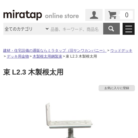
カート
マイページ
商品カテゴリ
建材・住宅設備の通販ならミラタップ（旧サンワカンパニー）
ウッドデッキ
デッキ用金物
木製根太用鋼製束
束 L2.3 木製根太用
施工事例
洗面所・水回り
タイル
束 L2.3 木製根太用
ショールーム
施工事例
法人案件納入事例
キッチン
浴室（風呂・
バスルー
ム）・
トイレ
ショールームの
ご案内
東京
ショールーム
お気に入りに登録
ミラタップ
のあるくらし
お客様訪問
インタビュー
ドア（扉）・
建具・玄関
サポート
扉
エクステリア
（外構）
大阪
ショールーム
仙台
ショールーム
店舗・施設事例
その他サービス
ご利用ガイド
初めての方へ
ウッドデッキ
フローリング・
床材
名古屋
ショールーム
京都
ショールーム
ミラタップと
創る家
工事会社紹介
Coziコンシ
よくある質問
お問い合わせ
ASOLIE
ェルジュ
収納
インテリア・
家具
福岡
ショールーム
札幌スマート
ショールー