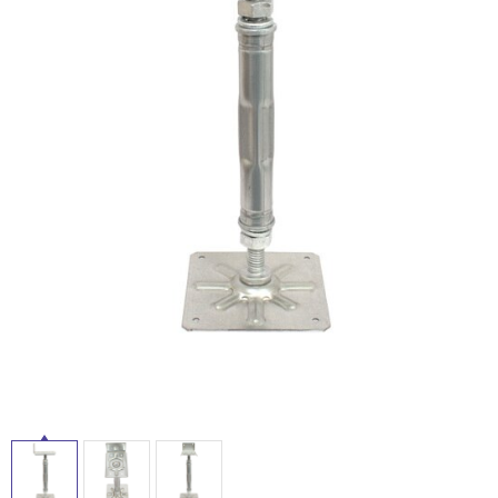
ム
修理お問い合わせ
クレーム公開
自分らしい家づくり
最高のリノベ会社が
みつ
照明
ペット用品
横浜スマート
ショールー
SUVACO
かる
リノベりす
ム
ウェルビーみのお
HDC
説明書・図面検索
水まわり
3年保証
BOX
内装用建材
パネル・壁材
お役立ち情報
住まいの
スタイリング
ロートアイアン
天然石・石材
アイデア
タ
ミラタップ
チャンネル
メンテナンス・
施工材
新商品
オンライン相談
イ
ル
屋
内
床・
屋
外
床・