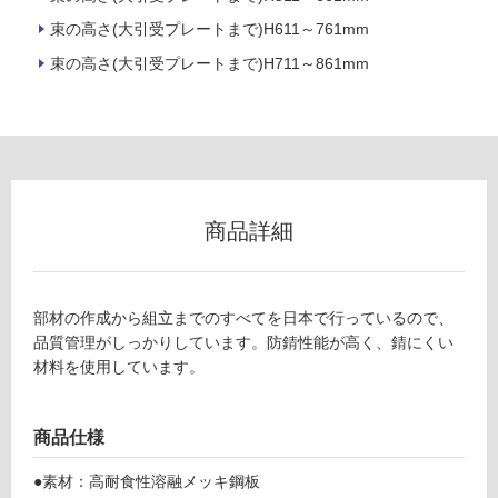
用
不
束の高さ(大引受プレートまで)H611～761mm
可
束の高さ(大引受プレートまで)H711～861mm
フ
ロ
商品詳細
ー
リ
部材の作成から組立までのすべてを日本で行っているので、
品質管理がしっかりしています。防錆性能が高く、錆にくい
ン
材料を使用しています。
グ
商品仕様
●素材：高耐食性溶融メッキ鋼板
土足・遮