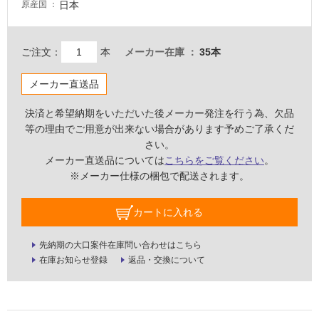
る
日本
原産国
が
注
意
ご注文：
本
メーカー在庫
35本
が
必
メーカー直送品
要
決済と希望納期をいただいた後メーカー発注を行う為、欠品
適
等の理由でご用意が出来ない場合があります予めご了承くだ
し
さい。
て
メーカー直送品については
こちらをご覧ください
。
い
※メーカー仕様の梱包で配送されます。
な
い
カートに入れる
屋
先納期の大口案件在庫問い合わせはこちら
内
在庫お知らせ登録
返品・交換について
壁・
屋
外