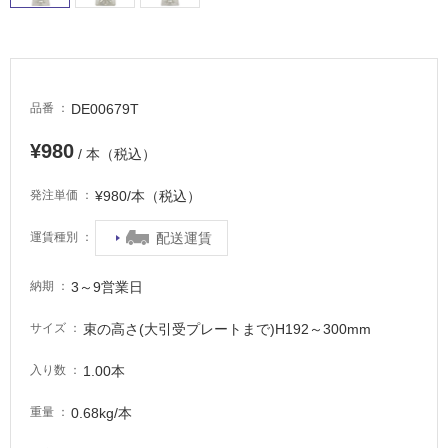
浴
室
床・
駐
DE00679T
品番
車
場
¥980
/ 本（税込）
非
¥980/本（税込）
発注単価
常
に
配送運賃
運賃種別
適
し
て
3～9営業日
納期
い
る
束の高さ(大引受プレートまで)H192～300mm
サイズ
適
1.00本
入り数
し
て
0.68kg/本
重量
い