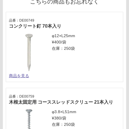
W
こちらの商品もお忘れなく
為
注
意
運
が
品番：DE00749
賃
コンクリート釘 70本入り
必
合
要
計
φ12×L25mm
※
:
¥400/袋
商
¥3
在庫：250袋
品
2
仕
0/
様
本
欄
商品を見る
を
ご
確
認
品番：DE00759
木根太固定用 コーススレッドスクリュー 21本入り
く
だ
φ3.8×L51mm
さ
¥380/袋
い
在庫：250袋