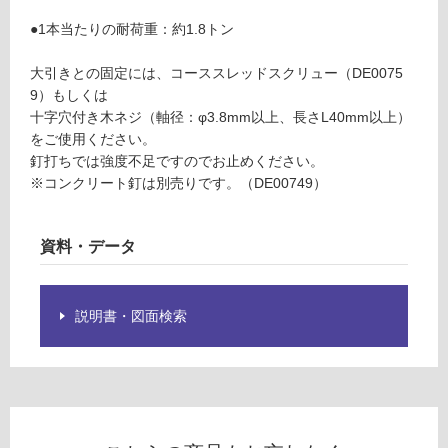
音・床暖
●1本当たりの耐荷重：約1.8トン
D
対
E
応
大引きとの固定には、コーススレッドスクリュー（DE0075
0
し
9）もしくは
0
て
十字穴付き木ネジ（軸径：φ3.8mm以上、長さL40mm以上）
6
い
をご使用ください。
7
る
釘打ちでは強度不足ですのでお止めください。
9
※コンクリート釘は別売りです。（DE00749）
T
対
束
応
L
し
資料・データ
2.
て
3
い
木
る
説明書・図面検索
製
が
根
制
太
限
用
あ
り
運賃表
の