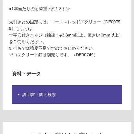
音・床暖
●1本当たりの耐荷重：約1.8トン
D
対
E
応
大引きとの固定には、コーススレッドスクリュー（DE0075
0
し
9）もしくは
0
て
十字穴付き木ネジ（軸径：φ3.8mm以上、長さL40mm以上）
6
い
をご使用ください。
9
る
釘打ちでは強度不足ですのでお止めください。
9
※コンクリート釘は別売りです。（DE00749）
T
対
束
応
L
し
資料・データ
3.
て
8
い
木
る
説明書・図面検索
製
が
根
制
太
限
用
あ
り
運賃表
の