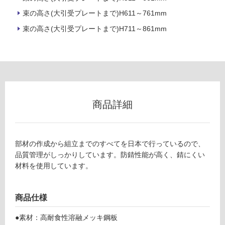
用
不
束の高さ(大引受プレートまで)H611～761mm
可
束の高さ(大引受プレートまで)H711～861mm
フ
ロ
商品詳細
ー
リ
部材の作成から組立までのすべてを日本で行っているので、
品質管理がしっかりしています。防錆性能が高く、錆にくい
ン
材料を使用しています。
グ
商品仕様
●素材：高耐食性溶融メッキ鋼板
土足・遮