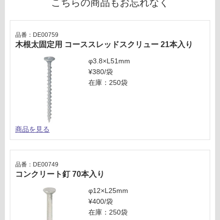
W
こちらの商品もお忘れなく
為
注
意
運
が
品番：DE00759
賃
木根太固定用 コーススレッドスクリュー 21本入り
必
合
要
計
φ3.8×L51mm
※
:
¥380/袋
商
¥3
在庫：250袋
品
2
仕
0/
様
本
欄
商品を見る
を
ご
確
認
品番：DE00749
コンクリート釘 70本入り
く
だ
φ12×L25mm
さ
¥400/袋
い
在庫：250袋