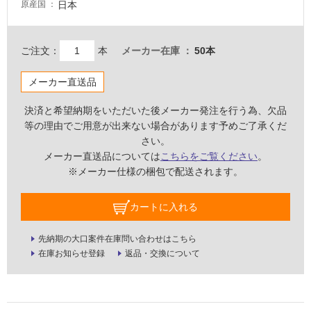
る
日本
原産国
が
注
意
ご注文：
本
メーカー在庫
50本
が
必
メーカー直送品
要
決済と希望納期をいただいた後メーカー発注を行う為、欠品
適
等の理由でご用意が出来ない場合があります予めご了承くだ
し
さい。
て
メーカー直送品については
こちらをご覧ください
。
い
※メーカー仕様の梱包で配送されます。
な
い
カートに入れる
屋
先納期の大口案件在庫問い合わせはこちら
内
在庫お知らせ登録
返品・交換について
壁・
屋
外