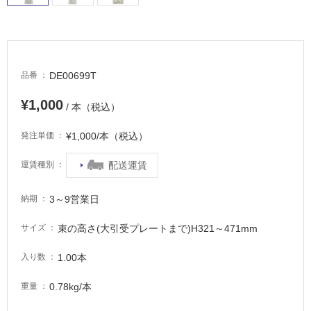
浴
室
床・
駐
DE00699T
品番
車
場
¥1,000
/ 本（税込）
非
¥1,000/本（税込）
発注単価
常
に
配送運賃
運賃種別
適
し
て
3～9営業日
納期
い
る
束の高さ(大引受プレートまで)H321～471mm
サイズ
適
1.00本
入り数
し
て
0.78kg/本
重量
い