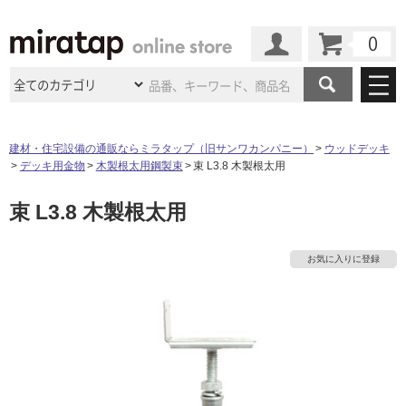
カート
マイページ
商品カテゴリ
建材・住宅設備の通販ならミラタップ（旧サンワカンパニー）
ウッドデッキ
デッキ用金物
木製根太用鋼製束
束 L3.8 木製根太用
施工事例
洗面所・水回り
タイル
束 L3.8 木製根太用
ショールーム
施工事例
法人案件納入事例
キッチン
浴室（風呂・
バスルー
ム）・
トイレ
ショールームの
ご案内
東京
ショールーム
お気に入りに登録
ミラタップ
のあるくらし
お客様訪問
インタビュー
ドア（扉）・
建具・玄関
サポート
扉
エクステリア
（外構）
大阪
ショールーム
仙台
ショールーム
店舗・施設事例
その他サービス
ご利用ガイド
初めての方へ
ウッドデッキ
フローリング・
床材
名古屋
ショールーム
京都
ショールーム
ミラタップと
創る家
工事会社紹介
Coziコンシ
よくある質問
お問い合わせ
ASOLIE
ェルジュ
収納
インテリア・
家具
福岡
ショールーム
札幌スマート
ショールー