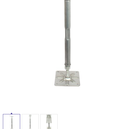
ム
修理お問い合わせ
クレーム公開
自分らしい家づくり
最高のリノベ会社が
みつ
照明
ペット用品
横浜スマート
ショールー
SUVACO
かる
リノベりす
ム
ウェルビーみのお
HDC
説明書・図面検索
水まわり
3年保証
BOX
内装用建材
パネル・壁材
お役立ち情報
住まいの
スタイリング
ロートアイアン
天然石・石材
アイデア
タ
ミラタップ
チャンネル
メンテナンス・
施工材
新商品
オンライン相談
イ
ル
屋
内
床・
屋
外
床・