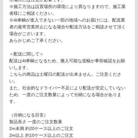
制
4
※施工方法は設置場所の環境により異なりますので、施工業
限
5
者様にご相談ください。
あ
×
※4t車輌が進入できない一部の地域へのお届けには、配送業
り
3
者の最寄営業所止になる場合や配送方法をご相談させて頂く
の
0
場合がございます。
為
0
あらかじめご了承ください。
注
0
意
＜配送に関して＞
が
要確認
配送は4t車輌となるため、搬入可能な道幅か事前確認をお願
必
いします。
要
こちらの商品は土曜日の配送が出来ません。ご注意くださ
※
運
い。
商
賃
また、社会的なドライバー不足により配送が安定していない
品
合
ため、一度のご注文数量によって分納になる場合がありま
仕
計
す。
様
:
欄
¥0/
（分納になる目安）
を
本
製品長さ 一度のご注文数量
ご
2m未満 約20ケース以上のご注文
確
2m以上 約10ケース以上のご注文
認