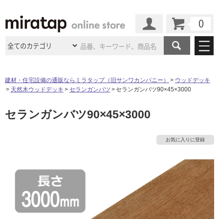
カート
マイページ
商品カテゴリ
建材・住宅設備の通販ならミラタップ（旧サンワカンパニー）
ウッドデッキ
天然木ウッドデッキ
セランガンバツ
セランガンバツ90×45×3000
施工事例
洗面所・水回り
タイル
セランガンバツ90×45×3000
ショールーム
施工事例
法人案件納入事例
キッチン
浴室（風呂・
バスルー
ム）・
トイレ
ショールームの
ご案内
東京
ショールーム
お気に入りに登録
ミラタップ
のあるくらし
お客様訪問
インタビュー
ドア（扉）・
建具・玄関
サポート
扉
エクステリア
（外構）
大阪
ショールーム
仙台
ショールーム
店舗・施設事例
その他サービス
ご利用ガイド
初めての方へ
ウッドデッキ
フローリング・
床材
名古屋
ショールーム
京都
ショールーム
ミラタップと
創る家
工事会社紹介
Coziコンシ
よくある質問
お問い合わせ
ASOLIE
ェルジュ
収納
インテリア・
家具
福岡
ショールーム
札幌スマート
ショールー