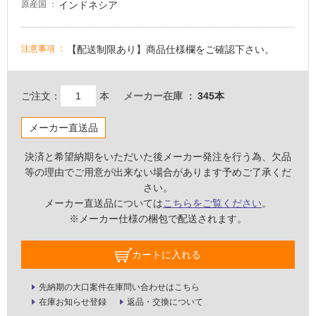
インドネシア
原産国
適
し
て
【配送制限あり】商品仕様欄をご確認下さい。
注意事項
い
る
が
ご注文：
本
メーカー在庫
345本
注
意
メーカー直送品
が
必
決済と希望納期をいただいた後メーカー発注を行う為、欠品
要
等の理由でご用意が出来ない場合があります予めご了承くだ
さい。
適
メーカー直送品については
こちらをご覧ください
。
し
※メーカー仕様の梱包で配送されます。
て
い
な
カートに入れる
い
先納期の大口案件在庫問い合わせはこちら
在庫お知らせ登録
返品・交換について
屋