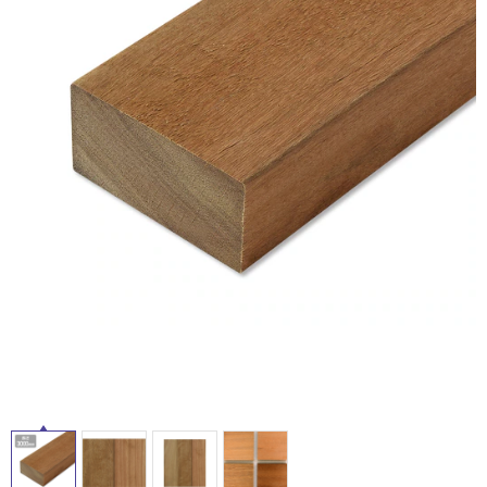
ム
修理お問い合わせ
クレーム公開
自分らしい家づくり
最高のリノベ会社が
みつ
照明
ペット用品
横浜スマート
ショールー
SUVACO
かる
リノベりす
ム
ウェルビーみのお
HDC
説明書・図面検索
水まわり
3年保証
BOX
内装用建材
パネル・壁材
お役立ち情報
住まいの
スタイリング
ロートアイアン
天然石・石材
アイデア
ミラタップ
チャンネル
メンテナンス・
施工材
新商品
オンライン相談
タ
イ
ル
屋
内