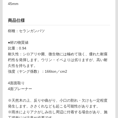
45mm
グ
商品仕様
土足・遮
D
E
樹種：セランガンバツ
音・床暖
0
対
5
●材の物質値
応
1
比重：0.94
し
9
耐久性：シロアリや菌、微生物には極めて強く、優れた耐腐
て
9
朽性を発揮します。ウリン・イペよりは劣りますが、高い耐
い
セ
久性を持ちます。
る
ラ
強度（ヤング係数）：166ton／cm2
ン
対
ガ
4面面取り
応
ン
4面プレーナー
し
バ
て
ツ
※天然木の上、反りや曲がり、小口の割れ・欠けも一定程度
い
9
発生します。ささくれなども起こる可能性があります。
る
0
※雨水によりアクがしみ出し周辺に付着する場合があり、施
が
×
工場所には注意が必要です。