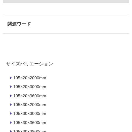
内
壁・
屋
外
壁・
浴
室
壁
サイズバリエーション
使
用
105×20×2000mm
可
105×20×3000mm
能
105×20×3600mm
使
用
105×30×2000mm
可
105×30×3000mm
能
105×30×3600mm
(寒
冷
105×30×3900mm