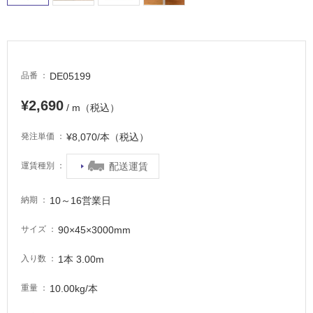
床・
屋
外
床・
DE05199
品番
浴
室
¥2,690
/ m（税込）
床・
駐
¥8,070/本（税込）
発注単価
車
配送運賃
運賃種別
場
非
10～16営業日
納期
常
に
90×45×3000mm
サイズ
適
し
1本 3.00m
入り数
て
10.00kg/本
重量
い
る