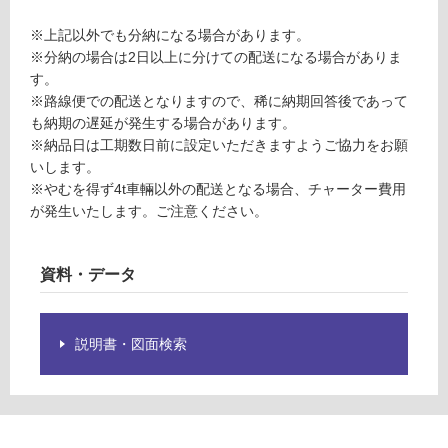
く
※上記以外でも分納になる場合があります。
だ
※分納の場合は2日以上に分けての配送になる場合がありま
さ
す。
い
※路線便での配送となりますので、稀に納期回答後であって
対
も納期の遅延が発生する場合があります。
応
※納品日は工期数日前に設定いただきますようご協力をお願
し
いします。
て
※やむを得ず4t車輛以外の配送となる場合、チャーター費用
い
が発生いたします。ご注意ください。
な
い
資料・データ
説明書・図面検索