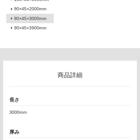
地
90×45×2000mm
以
外)
90×45×3000mm
使
90×45×3900mm
用
不
可
商品詳細
フ
ロ
長さ
ー
3000mm
リ
厚み
ン