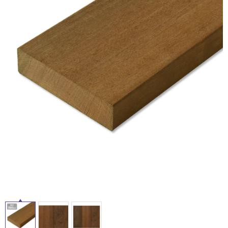
ム
修理お問い合わせ
クレーム公開
自分らしい家づくり
最高のリノベ会社が
みつ
照明
ペット用品
横浜スマート
ショールー
SUVACO
かる
リノベりす
ム
ウェルビーみのお
HDC
説明書・図面検索
水まわり
3年保証
BOX
内装用建材
パネル・壁材
お役立ち情報
住まいの
スタイリング
ロートアイアン
天然石・石材
アイデア
ミラタップ
チャンネル
メンテナンス・
施工材
新商品
オンライン相談