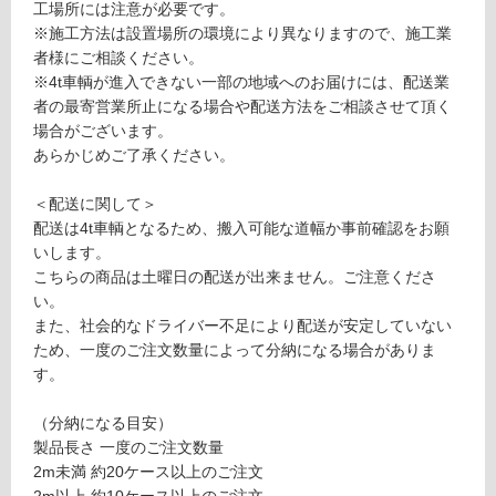
土足・遮
工場所には注意が必要です。
※施工方法は設置場所の環境により異なりますので、施工業
音・床暖
D
者様にご相談ください。
E
対
※4t車輌が進入できない一部の地域へのお届けには、配送業
3
応
者の最寄営業所止になる場合や配送方法をご相談させて頂く
2
し
場合がございます。
0
て
あらかじめご了承ください。
5
い
9
る
＜配送に関して＞
ウ
配送は4t車輌となるため、搬入可能な道幅か事前確認をお願
対
リ
いします。
応
ン
こちらの商品は土曜日の配送が出来ません。ご注意くださ
し
1
い。
て
2
また、社会的なドライバー不足により配送が安定していない
い
0
ため、一度のご注文数量によって分納になる場合がありま
る
×
す。
が
3
制
0
（分納になる目安）
限
×
製品長さ 一度のご注文数量
あ
3
2m未満 約20ケース以上のご注文
り
9
2m以上 約10ケース以上のご注文