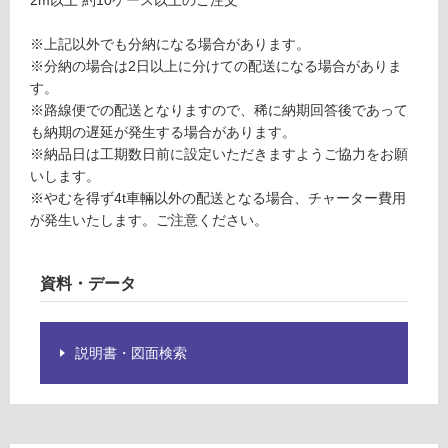
の
0
為
0
※上記以外でも分納になる場合があります。
注
※分納の場合は2日以上に分けての配送になる場合がありま
意
要確認
す。
が
※路線便での配送となりますので、稀に納期回答後であって
必
運
も納期の遅延が発生する場合があります。
要
賃
※納品日は工期数日前に設定いただきますようご協力をお願
※
合
いします。
商
計
※やむを得ず4t車輛以外の配送となる場合、チャーター費用
品
:
が発生いたします。ご注意ください。
仕
¥0/
様
本
欄
資料・データ
を
ご
確
説明書・図面検索
認
く
だ
さ
い