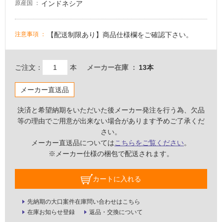
床・
インドネシア
原産国
浴
室
【配送制限あり】商品仕様欄をご確認下さい。
注意事項
床・
駐
車
ご注文：
本
メーカー在庫
13本
場
メーカー直送品
非
常
決済と希望納期をいただいた後メーカー発注を行う為、欠品
に
等の理由でご用意が出来ない場合があります予めご了承くだ
適
さい。
し
メーカー直送品については
こちらをご覧ください
。
て
※メーカー仕様の梱包で配送されます。
い
る
カートに入れる
適
し
先納期の大口案件在庫問い合わせはこちら
て
在庫お知らせ登録
返品・交換について
い