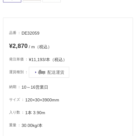
DE32059
品番
¥2,870
/ m（税込）
タ
¥11,193/本（税込）
発注単価
イ
配送運賃
運賃種別
ル
10～16営業日
納期
屋
120×30×3900mm
サイズ
内
1本 3.90m
床・
入り数
屋
30.00kg/本
重量
外