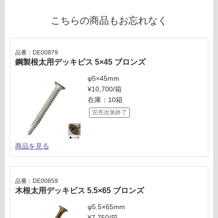
対
こちらの商品もお忘れなく
応
し
て
品番：DE00879
い
鋼製根太用デッキビス 5×45 ブロンズ
な
い
φ5×45mm
¥10,700/箱
在庫：10箱
完売次第終了
商品を見る
品番：DE00859
木根太用デッキビス 5.5×65 ブロンズ
φ5.5×65mm
¥7,750/箱