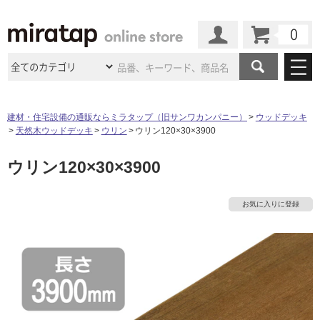
カート
マイページ
商品カテゴリ
建材・住宅設備の通販ならミラタップ（旧サンワカンパニー）
ウッドデッキ
天然木ウッドデッキ
ウリン
ウリン120×30×3900
施工事例
洗面所・水回り
タイル
ウリン120×30×3900
ショールーム
施工事例
法人案件納入事例
キッチン
浴室（風呂・
バスルー
ム）・
トイレ
ショールームの
ご案内
東京
ショールーム
お気に入りに登録
ミラタップ
のあるくらし
お客様訪問
インタビュー
ドア（扉）・
建具・玄関
サポート
扉
エクステリア
（外構）
大阪
ショールーム
仙台
ショールーム
店舗・施設事例
その他サービス
ご利用ガイド
初めての方へ
ウッドデッキ
フローリング・
床材
名古屋
ショールーム
京都
ショールーム
ミラタップと
創る家
工事会社紹介
Coziコンシ
よくある質問
お問い合わせ
ASOLIE
ェルジュ
収納
インテリア・
家具
福岡
ショールーム
札幌スマート
ショールー