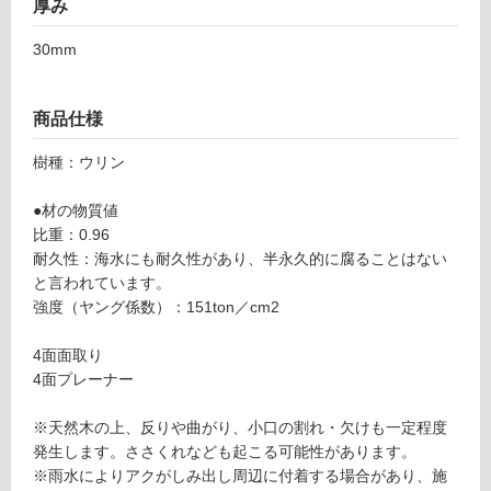
厚み
用
不
30mm
可
商品仕様
樹種：ウリン
フ
●材の物質値
ロ
比重：0.96
耐久性：海水にも耐久性があり、半永久的に腐ることはない
ー
と言われています。
強度（ヤング係数）：151ton／cm2
リ
4面面取り
4面プレーナー
ン
※天然木の上、反りや曲がり、小口の割れ・欠けも一定程度
グ
発生します。ささくれなども起こる可能性があります。
※雨水によりアクがしみ出し周辺に付着する場合があり、施