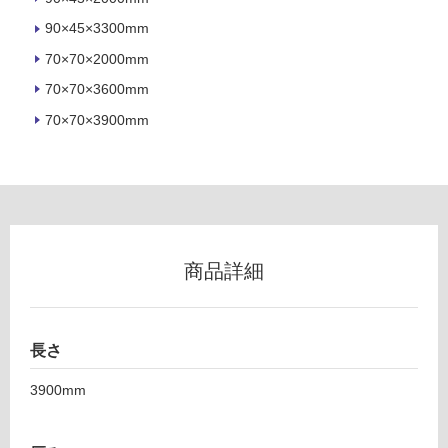
外
壁・
90×45×3300mm
浴
70×70×2000mm
室
70×70×3600mm
壁
70×70×3900mm
使
用
可
能
使
用
商品詳細
可
能
(寒
冷
長さ
地
3900mm
以
外)
使