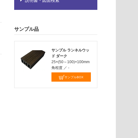
説明書・図面検索
サンプル品
サンプル ランネルウッ
ド ダーク
25×(50～100)×100mm
角程度
／
-
サンプルBOX