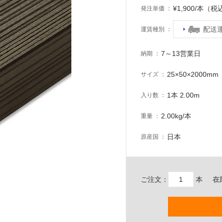
¥1,900/本（税
発注単価
配送
運賃種別
7～13営業日
納期
25×50×2000
サイズ
1本 2.00m
入り数
2.00kg/本
重量
日本
原産国
ご注文：
本
在