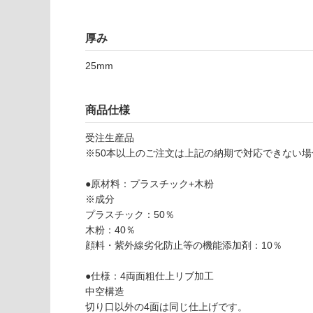
適
意
し
が
て
厚み
必
い
要
な
25mm
※
い
商
屋内壁・屋外
品
商品仕様
壁・浴室壁
仕
様
受注生産品
使用可
欄
※50本以上のご注文は上記の納期で対応できない
能
を
ご
●原材料：プラスチック+木粉
使用可
確
※成分
能
認
プラスチック：50％
(寒冷地
く
木粉：40％
以外)
だ
顔料・紫外線劣化防止等の機能添加剤：10％
さ
使用不
い
●仕様：4両面粗仕上リブ加工
可
中空構造
対
切り口以外の4面は同じ仕上げです。
応