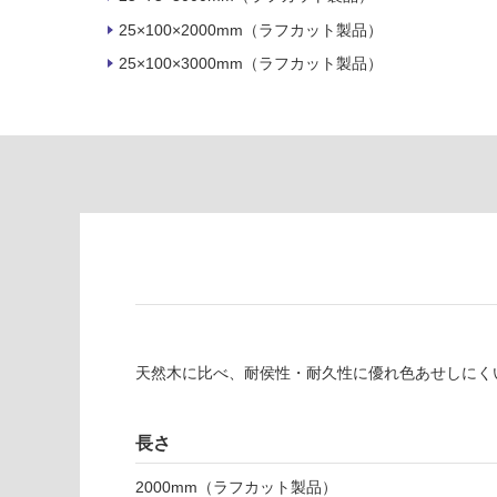
対
非
25×100×2000mm（ラフカット製品）
応
常
し
25×100×3000mm（ラフカット製品）
に
て
適
い
し
る
て
い
対
る
応
し
適
て
し
い
て
る
い
が
る
制
が
限
注
天然木に比べ、耐侯性・耐久性に優れ色あせしにく
あ
意
り
が
の
必
長さ
為
要
2000mm（ラフカット製品）
注