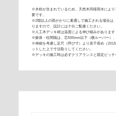
し
※木粉が含まれているため、天然木同様雨水により
て
要です。
い
※2階以上の雨がかりに素通しで施工される場合は
な
りますので、設計には十分ご配慮ください。
い
D
※人工木デッキ材は温度による伸び縮みがあります
E
※躯体・柱間隔は、芯500mm以下（横ルーバー）
1
※伸縮を考慮し定尺（呼び寸）より若干長め（201
1
ットした上で寸法取りしてください。
5
※デッキの施工時は必ずクリアランスと固定ピッチ
3
1
ラ
ン
ネ
ル
ウ
ッ
ド
ダ
ー