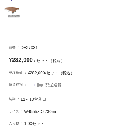
タ
DE27331
品番
イ
¥282,000
/ セット（税込）
ル
¥282,000/セット（税込）
発注単価
配送運賃
運賃種別
屋
内
12～18営業日
納期
床・
屋
W4555×D2730mm
サイズ
外
床・
1.00セット
入り数