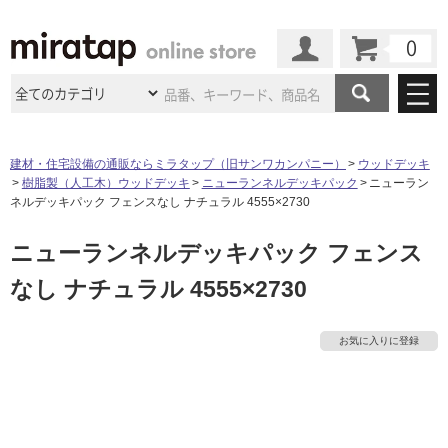
カート
マイページ
商品カテゴリ
建材・住宅設備の通販ならミラタップ（旧サンワカンパニー）
ウッドデッキ
樹脂製（人工木）ウッドデッキ
ニューランネルデッキパック
ニューラン
施工事例
洗面所・水回り
タイル
ネルデッキパック フェンスなし ナチュラル 4555×2730
ショールーム
施工事例
法人案件納入事例
ニューランネルデッキパック フェンス
キッチン
浴室（風呂・
バスルー
ム）・
トイレ
ショールームの
ご案内
東京
ショールーム
なし ナチュラル 4555×2730
ミラタップ
のあるくらし
お客様訪問
インタビュー
ドア（扉）・
建具・玄関
サポート
扉
エクステリア
（外構）
大阪
ショールーム
仙台
ショールーム
店舗・施設事例
お気に入りに登録
その他サービス
ご利用ガイド
初めての方へ
ウッドデッキ
フローリング・
床材
名古屋
ショールーム
京都
ショールーム
ミラタップと
創る家
工事会社紹介
Coziコンシ
よくある質問
お問い合わせ
ASOLIE
ェルジュ
収納
インテリア・
家具
福岡
ショールーム
札幌スマート
ショールー