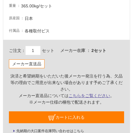
浴
365.00kg/セット
重量
室
床・
日本
原産国
駐
各種取付ビス
付属品
車
場
非
ご注文：
セット
メーカー在庫
2セット
常
に
メーカー直送品
適
決済と希望納期をいただいた後メーカー発注を行う為、欠品
し
等の理由でご用意が出来ない場合があります予めご了承くだ
て
さい。
い
メーカー直送品については
こちらをご覧ください
。
る
※メーカー仕様の梱包で配送されます。
適
し
カートに入れる
て
い
先納期の大口案件在庫問い合わせはこちら
る