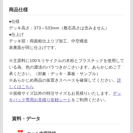
ネ
音・床暖
ル
商品仕様
対
デ
応
ッ
●仕様
し
キ
デッキ高さ：373～533mm（敷石高さは含みません）
て
パ
●仕上げ
い
ッ
デッキ部：両面粗仕上リブ加工、中空構造
る
ク
表裏面が同じ仕上げです。
フ
対
ェ
※主原料に100％リサイクルの木粉とプラスチックを使用して
応
ン
いる為、色の濃淡のバラつきがごさいます。あらかじめご了
し
ス
承ください。（対象：デッキ・幕板・サンプル）
て
な
※あらかじめ商品の仮置きスペースを確保してください。
詳
い
し
しくはこちら
る
ナ
※規格サイズ以外の特注サイズもお見積りいたします。
デッ
が
チ
キパック専用お見積り依頼シート
をご利用ください。
制
ュ
限
ラ
あ
資料・データ
ル
り
4
の
5