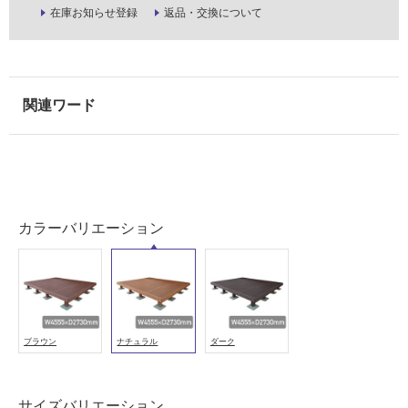
在庫お知らせ登録
返品・交換について
が
注
意
が
必
要
適
し
て
い
な
カラーバリエーション
い
屋
内
壁・
ブラウン
ナチュラル
ダーク
屋
外
サイズバリエーション