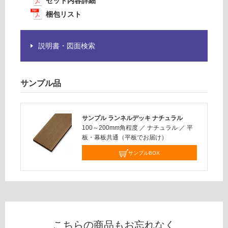
為
セット内容詳細
5
注
梱包リスト
5
意
×
が
2
必
説明書・図面検索
7
要
3
※
0
商
サンプル品
品
運賃表
仕
L
様
サンプル ランネルデッキ ナチュラル
欄
100～200mm角程度
／
ナチュラル
／
平
を
運
板・幕板共通（平板でお届け）
ご
賃
サンプルBOX
確
合
認
計
く
:
だ
¥1
さ
9,
い
00
こちらの商品もお忘れなく
0/