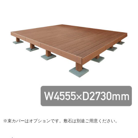
ム
修理お問い合わせ
クレーム公開
自分らしい家づくり
最高のリノベ会社が
みつ
照明
ペット用品
横浜スマート
ショールー
SUVACO
かる
リノベりす
ム
ウェルビーみのお
HDC
説明書・図面検索
水まわり
3年保証
BOX
内装用建材
パネル・壁材
お役立ち情報
住まいの
スタイリング
ロートアイアン
天然石・石材
アイデア
ミラタップ
チャンネル
メンテナンス・
施工材
新商品
オンライン相談
※束カバーはオプションです。敷石は別途ご用意ください。