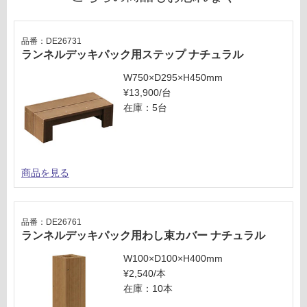
対
セ
応
ッ
し
品番：DE26731
ト
て
ランネルデッキパック用ステップ ナチュラル
い
な
W750×D295×H450mm
い
¥13,900/台
在庫：5台
商品を見る
品番：DE26761
ランネルデッキパック用わし束カバー ナチュラル
W100×D100×H400mm
¥2,540/本
在庫：10本