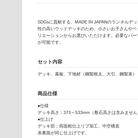
必
い
要
な
※
い
商
SDGsに貢献する、MADE IN JAPANのラン
屋内壁・屋外
品
性の高いウッドデッキのため、小さいお子さんやペ
壁・浴室壁
仕
リエーションからお選びいただけます。必要なパー
様
が可能です。
使用可
欄
能
を
ご
セット内容
D
使用可
確
E
デッキ、幕板、下地材（鋼製根太、大引、鋼製束）
能
認
2
(寒冷地
く
7
以外)
だ
3
商品仕様
さ
5
使用不
い
1
可
●仕様
ニ
対
デッキ高さ：373～533mm（敷石高さは含みません
ュ
応
●仕上げ
ー
し
デッキ部：両面粗仕上リブ加工、中空構造
ラ
て
表裏面が同じ仕上げです。