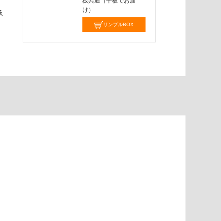
板共通（平板でお届
け）
承
サンプルBOX