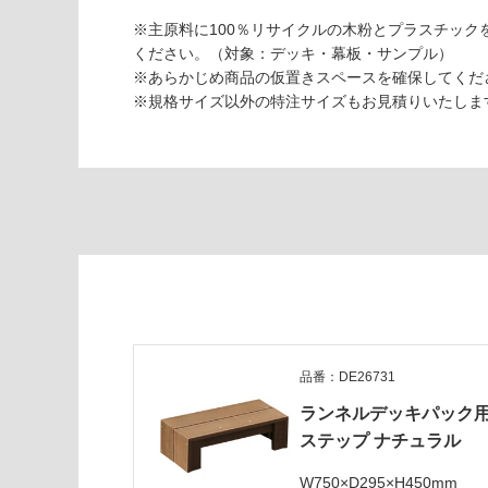
ン
い
ネ
な
※主原料に100％リサイクルの木粉とプラスチッ
ル
い
ください。（対象：デッキ・幕板・サンプル）
デ
※あらかじめ商品の仮置きスペースを確保してくだ
ッ
※規格サイズ以外の特注サイズもお見積りいたしま
キ
パ
ッ
ク
フ
ェ
ン
ス
な
し
ナ
品番：DE26731
チ
ュ
ランネルデッキパック
ラ
ステップ ナチュラル
ル
5
W750×D295×H450mm