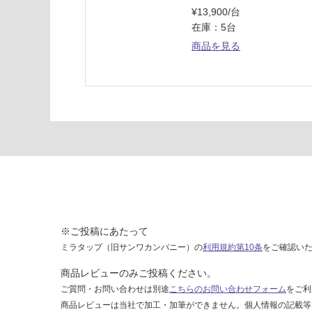
4
¥13,900/台
5
在庫：5台
5
商品を見る
×
1
8
3
0
運賃表
L
運
賃
合
※ご投稿にあたって
計
ミラタップ（旧サンワカンパニー）の
利用規約第10条
をご確認い
:
商品レビューのみご投稿ください。
¥1
ご質問・お問い合わせは別途
こちらのお問い合わせフォーム
をご利
9,
商品レビューは当社で加工・加筆ができません。個人情報の記載等
00