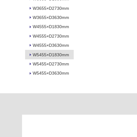
に
て
適
W3655×D2730mm
い
し
W3655×D3630mm
る
て
W4555×D1830mm
い
対
る
W4555×D2730mm
応
し
適
W4555×D3630mm
て
し
W5455×D1830mm
い
て
る
W5455×D2730mm
い
が
る
W5455×D3630mm
制
が
限
注
あ
意
り
が
の
必
為
要
注
適
意
し
が
て