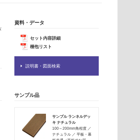
資料・データ
バ
セット内容詳細
梱包リスト
説明書・図面検索
サンプル品
サンプル ランネルデッ
キ ナチュラル
100～200mm角程度
／
ナチュラル
／
平板・幕