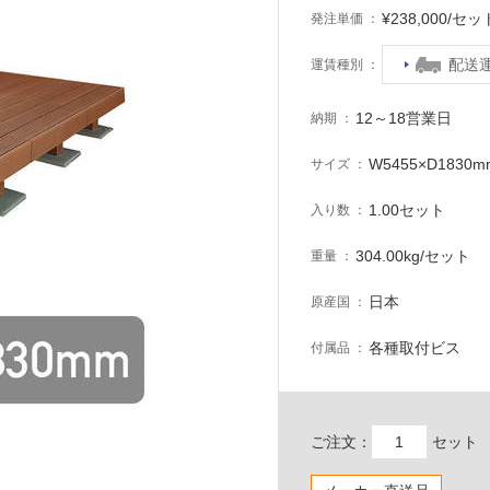
¥238,000/
発注単価
配送
運賃種別
12～18営業日
納期
W5455×D1830m
サイズ
1.00セット
入り数
304.00kg/セット
重量
日本
原産国
各種取付ビス
付属品
ご注文：
セット
。