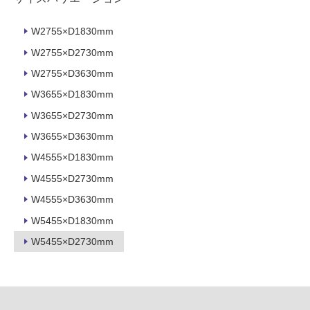
壁・
W2755×D1830mm
浴
室
W2755×D2730mm
壁
W2755×D3630mm
使
W3655×D1830mm
用
W3655×D2730mm
可
W3655×D3630mm
能
W4555×D1830mm
使
用
W4555×D2730mm
可
W4555×D3630mm
能
W5455×D1830mm
(寒
冷
W5455×D2730mm
地
以
外)
使