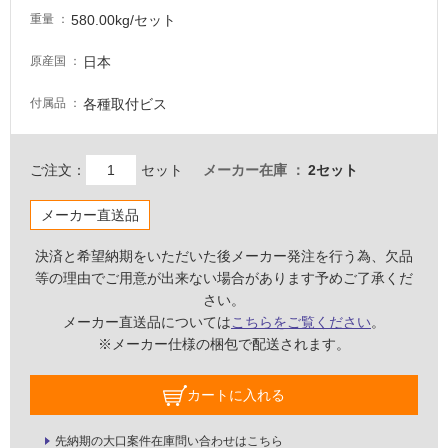
580.00kg/セット
重量
浴
室
日本
原産国
床・
駐
各種取付ビス
付属品
車
場
ご注文：
セット
メーカー在庫
2セット
非
常
メーカー直送品
に
適
決済と希望納期をいただいた後メーカー発注を行う為、欠品
し
等の理由でご用意が出来ない場合があります予めご了承くだ
て
さい。
い
メーカー直送品については
こちらをご覧ください
。
る
※メーカー仕様の梱包で配送されます。
適
カートに入れる
し
て
い
先納期の大口案件在庫問い合わせはこちら