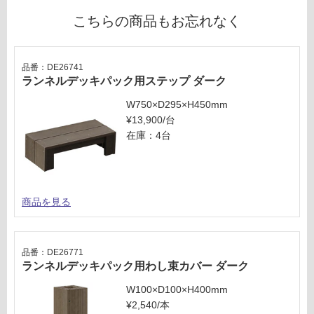
セ
対
こちらの商品もお忘れなく
ッ
応
ト
し
て
品番：DE26741
い
ランネルデッキパック用ステップ ダーク
な
W750×D295×H450mm
い
¥13,900/台
在庫：4台
商品を見る
品番：DE26771
ランネルデッキパック用わし束カバー ダーク
W100×D100×H400mm
¥2,540/本