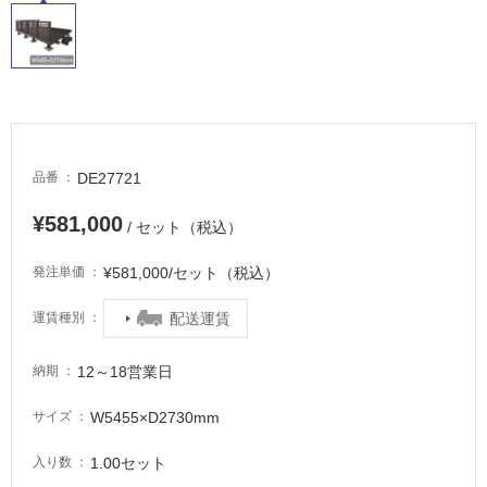
タ
DE27721
品番
¥581,000
/ セット（税込）
イ
¥581,000/セット（税込）
発注単価
ル
配送運賃
運賃種別
屋
内
12～18営業日
納期
床・
W5455×D2730mm
サイズ
屋
外
1.00セット
入り数
床・