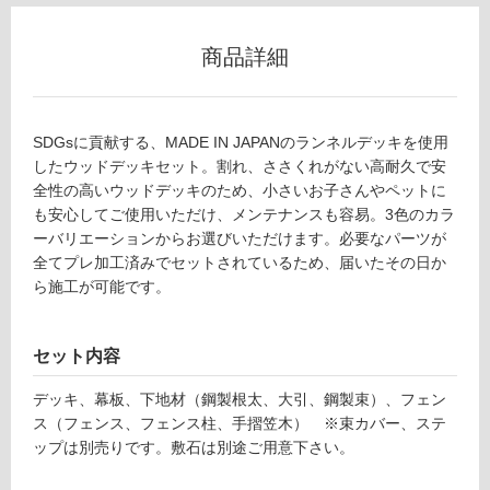
用
不
商品詳細
可
SDGsに貢献する、MADE IN JAPANのランネルデッキを使用
フ
したウッドデッキセット。割れ、ささくれがない高耐久で安
全性の高いウッドデッキのため、小さいお子さんやペットに
ロ
も安心してご使用いただけ、メンテナンスも容易。3色のカラ
ーバリエーションからお選びいただけます。必要なパーツが
D
全てプレ加工済みでセットされているため、届いたその日か
ー
E
ら施工が可能です。
2
リ
7
7
セット内容
2
ン
1
デッキ、幕板、下地材（鋼製根太、大引、鋼製束）、フェン
ニ
ス（フェンス、フェンス柱、手摺笠木） ※束カバー、ステ
グ
ュ
ップは別売りです。敷石は別途ご用意下さい。
ー
土足・遮