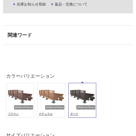
る
在庫お知らせ登録
返品・交換について
が
注
意
が
必
要
適
し
て
い
カラーバリエーション
な
い
屋
内
ブラウン
ナチュラル
ダーク
壁・
屋
外
サイズバリエーション