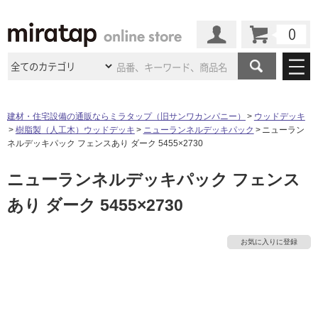
カート
マイページ
商品カテゴリ
建材・住宅設備の通販ならミラタップ（旧サンワカンパニー）
ウッドデッキ
樹脂製（人工木）ウッドデッキ
ニューランネルデッキパック
ニューラン
施工事例
洗面所・水回り
タイル
ネルデッキパック フェンスあり ダーク 5455×2730
ショールーム
施工事例
法人案件納入事例
ニューランネルデッキパック フェンス
キッチン
浴室（風呂・
バスルー
ム）・
トイレ
ショールームの
ご案内
東京
ショールーム
あり ダーク 5455×2730
ミラタップ
のあるくらし
お客様訪問
インタビュー
ドア（扉）・
建具・玄関
サポート
扉
エクステリア
（外構）
大阪
ショールーム
仙台
ショールーム
店舗・施設事例
お気に入りに登録
その他サービス
ご利用ガイド
初めての方へ
ウッドデッキ
フローリング・
床材
名古屋
ショールーム
京都
ショールーム
ミラタップと
創る家
工事会社紹介
Coziコンシ
よくある質問
お問い合わせ
ASOLIE
ェルジュ
収納
インテリア・
家具
福岡
ショールーム
札幌スマート
ショールー