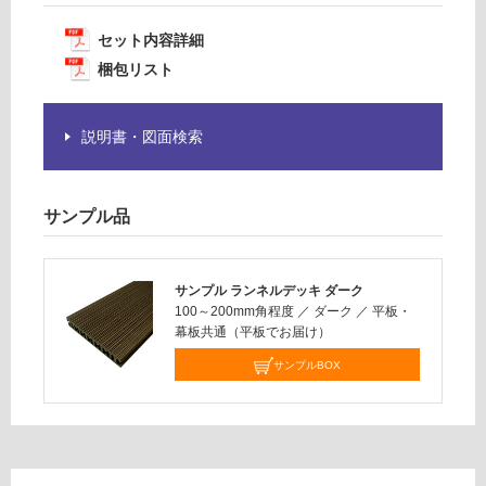
5
為
5
セット内容詳細
注
×
意
梱包リスト
2
が
7
必
3
説明書・図面検索
要
0
※
商
運賃表
品
サンプル品
A
仕
様
欄
運
サンプル ランネルデッキ ダーク
を
賃
100～200mm角程度
／
ダーク
／
平板・
ご
幕板共通（平板でお届け）
合
確
計
サンプルBOX
認
:
く
¥2
だ
5,
さ
90
い
0/