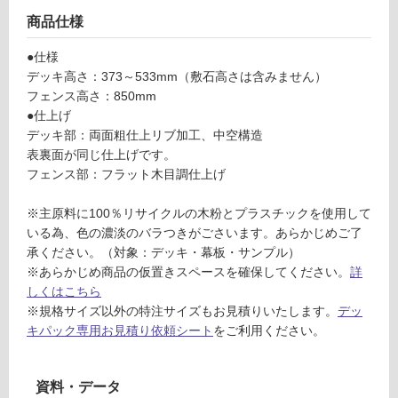
ラ
ン
音・床暖
商品仕様
ネ
対
●仕様
ル
応
デッキ高さ：373～533mm（敷石高さは含みません）
デ
し
フェンス高さ：850mm
ッ
て
●仕上げ
キ
い
デッキ部：両面粗仕上リブ加工、中空構造
パ
る
表裏面が同じ仕上げです。
ッ
フェンス部：フラット木目調仕上げ
ク
対
フ
応
※主原料に100％リサイクルの木粉とプラスチックを使用して
ェ
し
いる為、色の濃淡のバラつきがごさいます。あらかじめご了
ン
て
承ください。（対象：デッキ・幕板・サンプル）
ス
い
※あらかじめ商品の仮置きスペースを確保してください。
詳
あ
る
しくはこちら
り
が
※規格サイズ以外の特注サイズもお見積りいたします。
デッ
ダ
制
キパック専用お見積り依頼シート
をご利用ください。
ー
限
ク
あ
5
り
資料・データ
4
の