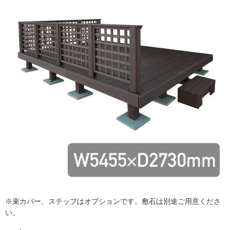
ム
修理お問い合わせ
クレーム公開
自分らしい家づくり
最高のリノベ会社が
みつ
照明
ペット用品
横浜スマート
ショールー
SUVACO
かる
リノベりす
ム
ウェルビーみのお
HDC
説明書・図面検索
水まわり
3年保証
BOX
内装用建材
パネル・壁材
お役立ち情報
住まいの
スタイリング
ロートアイアン
天然石・石材
アイデア
ミラタップ
チャンネル
メンテナンス・
施工材
新商品
オンライン相談
※束カバー、ステップはオプションです。敷石は別途ご用意くださ
い。