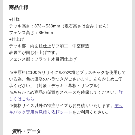
ラ
ン
音・床暖
商品仕様
ネ
対
●仕様
ル
応
デッキ高さ：373～533mm（敷石高さは含みません）
デ
し
フェンス高さ：850mm
ッ
て
●仕上げ
キ
い
デッキ部：両面粗仕上リブ加工、中空構造
パ
る
表裏面が同じ仕上げです。
ッ
フェンス部：フラット木目調仕上げ
ク
対
フ
応
※主原料に100％リサイクルの木粉とプラスチックを使用して
ェ
し
いる為、色の濃淡のバラつきがごさいます。あらかじめご了
ン
て
承ください。（対象：デッキ・幕板・サンプル）
ス
い
※あらかじめ商品の仮置きスペースを確保してください。
詳
あ
る
しくはこちら
り
が
※規格サイズ以外の特注サイズもお見積りいたします。
デッ
ダ
制
キパック専用お見積り依頼シート
をご利用ください。
ー
限
ク
あ
2
り
資料・データ
7
の