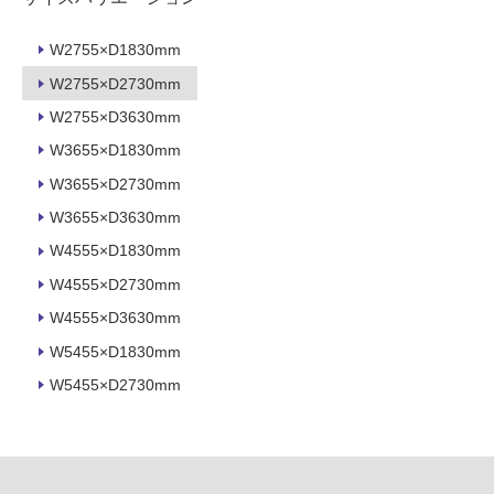
壁・
W2755×D1830mm
浴
室
W2755×D2730mm
壁
W2755×D3630mm
使
W3655×D1830mm
用
W3655×D2730mm
可
W3655×D3630mm
能
W4555×D1830mm
使
用
W4555×D2730mm
可
W4555×D3630mm
能
W5455×D1830mm
(寒
冷
W5455×D2730mm
地
以
外)
使