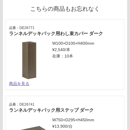
セ
対
こちらの商品もお忘れなく
ッ
応
ト
し
て
品番：DE26771
い
ランネルデッキパック用わし束カバー ダーク
な
W100×D100×H400mm
い
¥2,540/本
在庫：10本
商品を見る
品番：DE26741
ランネルデッキパック用ステップ ダーク
W750×D295×H450mm
¥13,900/台