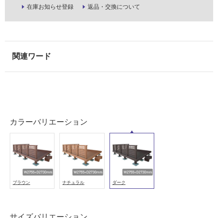
る
在庫お知らせ登録
返品・交換について
が
注
意
が
必
要
適
し
て
い
カラーバリエーション
な
い
屋
内
ブラウン
ナチュラル
ダーク
壁・
屋
外
サイズバリエーション