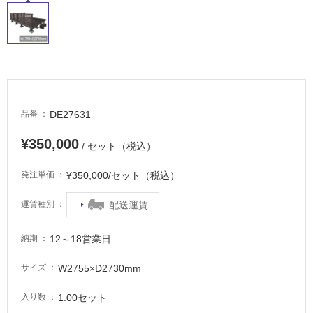
タ
DE27631
品番
¥350,000
/ セット（税込）
イ
¥350,000/セット（税込）
発注単価
ル
配送運賃
運賃種別
屋
内
12～18営業日
納期
床・
W2755×D2730mm
サイズ
屋
外
1.00セット
入り数
床・