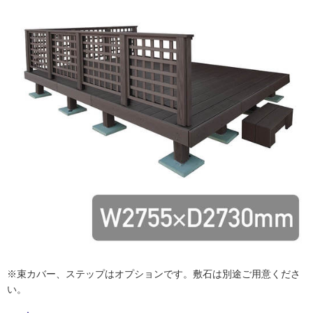
ム
修理お問い合わせ
クレーム公開
自分らしい家づくり
最高のリノベ会社が
みつ
照明
ペット用品
横浜スマート
ショールー
SUVACO
かる
リノベりす
ム
ウェルビーみのお
HDC
説明書・図面検索
水まわり
3年保証
BOX
内装用建材
パネル・壁材
お役立ち情報
住まいの
スタイリング
ロートアイアン
天然石・石材
アイデア
ミラタップ
チャンネル
メンテナンス・
施工材
新商品
オンライン相談
※束カバー、ステップはオプションです。敷石は別途ご用意くださ
い。