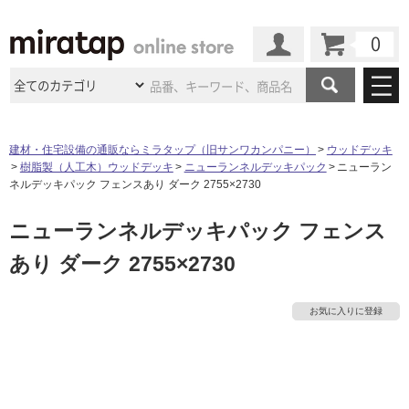
カート
マイページ
商品カテゴリ
建材・住宅設備の通販ならミラタップ（旧サンワカンパニー）
ウッドデッキ
樹脂製（人工木）ウッドデッキ
ニューランネルデッキパック
ニューラン
施工事例
洗面所・水回り
タイル
ネルデッキパック フェンスあり ダーク 2755×2730
ショールーム
施工事例
法人案件納入事例
ニューランネルデッキパック フェンス
キッチン
浴室（風呂・
バスルー
ム）・
トイレ
ショールームの
ご案内
東京
ショールーム
あり ダーク 2755×2730
ミラタップ
のあるくらし
お客様訪問
インタビュー
ドア（扉）・
建具・玄関
サポート
扉
エクステリア
（外構）
大阪
ショールーム
仙台
ショールーム
店舗・施設事例
お気に入りに登録
その他サービス
ご利用ガイド
初めての方へ
ウッドデッキ
フローリング・
床材
名古屋
ショールーム
京都
ショールーム
ミラタップと
創る家
工事会社紹介
Coziコンシ
よくある質問
お問い合わせ
ASOLIE
ェルジュ
収納
インテリア・
家具
福岡
ショールーム
札幌スマート
ショールー