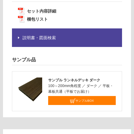
5
為
5
セット内容詳細
注
×
意
梱包リスト
2
が
7
必
3
説明書・図面検索
要
0
※
商
運賃表
品
サンプル品
L
仕
様
欄
運
サンプル ランネルデッキ ダーク
を
賃
100～200mm角程度
／
ダーク
／
平板・
ご
幕板共通（平板でお届け）
合
確
計
サンプルBOX
認
:
く
¥1
だ
9,
さ
00
い
0/