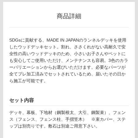
用
不
商品詳細
可
SDGsに貢献する、MADE IN JAPANのランネルデッキを使用
フ
したウッドデッキセット。割れ、ささくれがない高耐久で安
全性の高いウッドデッキのため、小さいお子さんやペットに
ロ
も安心してご使用いただけ、メンテナンスも容易。3色のカラ
ーバリエーションからお選びいただけます。必要なパーツが
D
全てプレ加工済みでセットされているため、届いたその日か
ー
E
ら施工が可能です。
2
リ
7
6
セット内容
3
ン
1
デッキ、幕板、下地材（鋼製根太、大引、鋼製束）、フェン
ニ
ス（フェンス、フェンス柱、手摺笠木） ※束カバー、ステ
グ
ュ
ップは別売りです。敷石は別途ご用意下さい。
ー
土足・遮