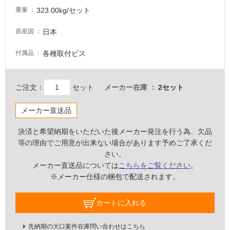
323.00kg/セット
重量
浴
室
日本
原産国
床・
駐
各種取付ビス
付属品
車
場
ご注文：
セット
メーカー在庫
2セット
非
常
メーカー直送品
に
適
決済と希望納期をいただいた後メーカー発注を行う為、欠品
し
等の理由でご用意が出来ない場合があります予めご了承くだ
て
さい。
い
メーカー直送品については
こちらをご覧ください
。
る
※メーカー仕様の梱包で配送されます。
適
カートに入れる
し
て
い
先納期の大口案件在庫問い合わせはこちら