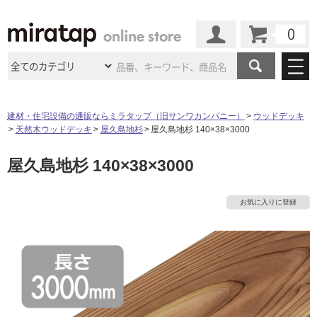
カート
マイページ
商品カテゴリ
建材・住宅設備の通販ならミラタップ（旧サンワカンパニー）
ウッドデッキ
天然木ウッドデッキ
屋久島地杉
屋久島地杉 140×38×3000
施工事例
洗面所・水回り
タイル
屋久島地杉 140×38×3000
ショールーム
施工事例
法人案件納入事例
キッチン
浴室（風呂・
バスルー
ム）・
トイレ
ショールームの
ご案内
東京
ショールーム
お気に入りに登録
ミラタップ
のあるくらし
お客様訪問
インタビュー
ドア（扉）・
建具・玄関
サポート
扉
エクステリア
（外構）
大阪
ショールーム
仙台
ショールーム
店舗・施設事例
その他サービス
ご利用ガイド
初めての方へ
ウッドデッキ
フローリング・
床材
名古屋
ショールーム
京都
ショールーム
ミラタップと
創る家
工事会社紹介
Coziコンシ
よくある質問
お問い合わせ
ASOLIE
ェルジュ
収納
インテリア・
家具
福岡
ショールーム
札幌スマート
ショールー