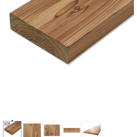
ム
修理お問い合わせ
クレーム公開
自分らしい家づくり
最高のリノベ会社が
みつ
照明
ペット用品
横浜スマート
ショールー
SUVACO
かる
リノベりす
ム
ウェルビーみのお
HDC
説明書・図面検索
水まわり
3年保証
BOX
内装用建材
パネル・壁材
お役立ち情報
住まいの
スタイリング
ロートアイアン
天然石・石材
アイデア
ミラタップ
チャンネル
メンテナンス・
施工材
新商品
オンライン相談