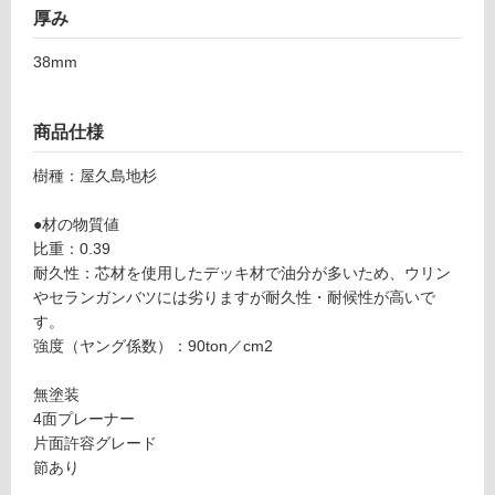
厚み
フ
38mm
ロ
商品仕様
ー
樹種：屋久島地杉
リ
●材の物質値
比重：0.39
ン
耐久性：芯材を使用したデッキ材で油分が多いため、ウリン
やセランガンバツには劣りますが耐久性・耐候性が高いで
グ
す。
強度（ヤング係数）：90ton／cm2
土足・遮
D
音・床暖
無塗装
E
4面プレーナー
3
対
片面許容グレード
3
応
節あり
0
し