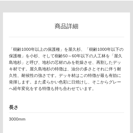
使
用
可
能
商品詳細
使
用
可
「樹齢1000年以上の保護種」を屋久杉、「樹齢1000年以下の
能
保護種」を小杉、そして樹齢50～60年以下の人工林を「屋久
(寒
島地杉」と呼び、地杉の芯材のみを乾燥させ、再割したデッ
冷
キ材です。屋久島地杉の特徴は、油分の多さとそれに伴う耐
地
久性、耐候性の強さです。デッキ材はこの特徴が最も有効に
以
発揮します。また柔らかい色彩に日焼けし、そこからグレー
外)
へ経年変化をする特徴も持ち合わせています。
使
用
長さ
不
可
3000mm