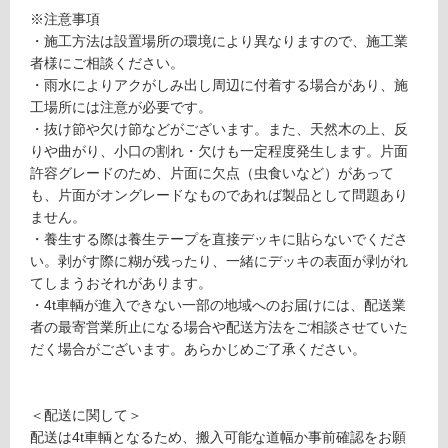
1
て
※注意事項
9
い
・施工方法は設置場所の環境により異なりますので、施工業
屋
る
者様にご相談ください。
久
・雨水によりアクがしみ出し周辺に付着する場合があり、施
対
島
工場所には注意が必要です。
応
地
・抜け節や欠け節などがございます。また、天然木の上、反
し
杉
りや曲がり、小口の割れ・欠けも一定程度発生します。片面
て
1
許容グレードのため、片面に欠点（虫食いなど）があって
い
4
も、片面がオングレードなものであれば製品として問題あり
る
0
ません。
が
×
・養生する際は養生テープを直接デッキに貼らないでくださ
制
3
い。剥がす際に糊が残ったり、一緒にデッキの表面が剥がれ
限
8
てしまうおそれがあります。
あ
×
・4t車輌が進入できない一部の地域へのお届けには、配送業
り
3
者の最寄営業所止になる場合や配送方法をご相談させていた
の
0
だく場合がございます。あらかじめご了承ください。
為
0
注
0
意
＜配送に関して＞
が
要確認
配送は4t車輌となるため、搬入可能な道幅か事前確認をお願
必