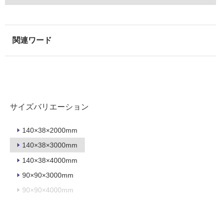
必
要
適
し
て
い
な
い
サイズバリエーション
屋
内
140×38×2000mm
壁・
140×38×3000mm
屋
140×38×4000mm
外
壁・
90×90×3000mm
浴
90×90×4000mm
室
壁