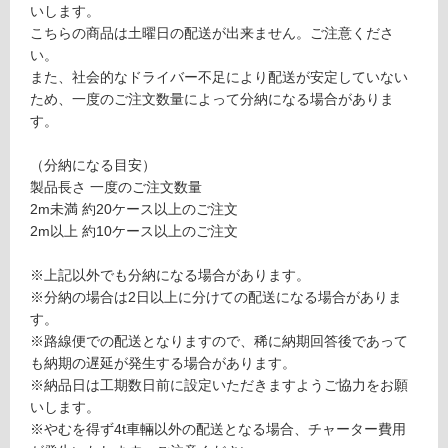
いします。
要
運
こちらの商品は土曜日の配送が出来ません。ご注意くださ
※
賃
い。
商
合
また、社会的なドライバー不足により配送が安定していない
品
計
ため、一度のご注文数量によって分納になる場合がありま
仕
:
す。
様
¥0/
欄
本
（分納になる目安）
を
製品長さ 一度のご注文数量
ご
2m未満 約20ケース以上のご注文
確
2m以上 約10ケース以上のご注文
認
く
※上記以外でも分納になる場合があります。
だ
※分納の場合は2日以上に分けての配送になる場合がありま
さ
す。
い
※路線便での配送となりますので、稀に納期回答後であって
対
も納期の遅延が発生する場合があります。
応
※納品日は工期数日前に設定いただきますようご協力をお願
し
いします。
て
※やむを得ず4t車輛以外の配送となる場合、チャーター費用
い