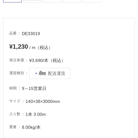
タ
イ
DE33019
品番
ル
¥1,230
/ m（税込）
¥3,690/本（税込）
発注単価
屋
内
配送運賃
運賃種別
床・
屋
9～15営業日
納期
外
床・
140×38×3000mm
サイズ
浴
1本 3.00m
入り数
室
床・
8.00kg/本
重量
駐