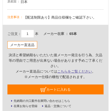
日本
原産国
車
場
【配送制限あり】商品仕様欄をご確認下さい。
注意事項
非
常
に
ご注文：
本
メーカー在庫
65本
適
し
メーカー直送品
て
い
決済と希望納期をいただいた後メーカー発注を行う為、欠品
る
等の理由でご用意が出来ない場合があります予めご了承くだ
適
さい。
し
メーカー直送品については
こちらをご覧ください
。
て
※メーカー仕様の梱包で配送されます。
い
る
カートに入れる
が
注
先納期の大口案件在庫問い合わせはこちら
意
在庫お知らせ登録
返品・交換について
が