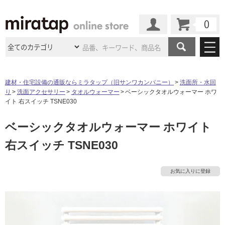
カート
マイページ
商品カテゴリ
建材・住宅設備の通販ならミラタップ（旧サンワカンパニー）
洗面所・水回
り
洗面アクセサリー
タオルウォーマー
ベーシックタオルウォーマー ホワ
施工事例
洗面所・水回り
タイル
イト 右スイッチ TSNE030
ショールーム
施工事例
法人案件納入事例
ベーシックタオルウォーマー ホワイト
キッチン
浴室（風呂・
バスルー
ム）・
トイレ
ショールームの
ご案内
東京
ショールーム
右スイッチ TSNE030
ミラタップ
のあるくらし
お客様訪問
インタビュー
ドア（扉）・
建具・玄関
サポート
扉
エクステリア
（外構）
大阪
ショールーム
仙台
ショールーム
店舗・施設事例
お気に入りに登録
その他サービス
ご利用ガイド
初めての方へ
ウッドデッキ
フローリング・
床材
名古屋
ショールーム
京都
ショールーム
ミラタップと
創る家
工事会社紹介
Coziコンシ
よくある質問
お問い合わせ
タ
ASOLIE
ェルジュ
収納
インテリア・
家具
福岡
ショールーム
札幌スマート
ショールー