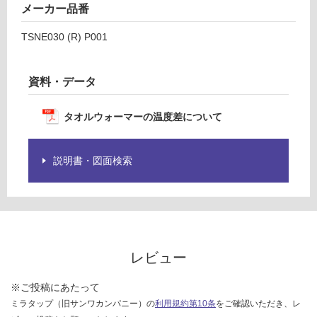
品
メーカー品番
運賃表
仕
U
様
TSNE030 (R) P001
欄
運
を
賃
資料・データ
ご
合
確
計
認
タオルウォーマーの温度差について
:
く
¥5,
だ
04
さ
説明書・図面検索
0/
い
台
対
応
し
て
レビュー
い
な
※ご投稿にあたって
い
ミラタップ（旧サンワカンパニー）の
利用規約第10条
をご確認いただき、レ