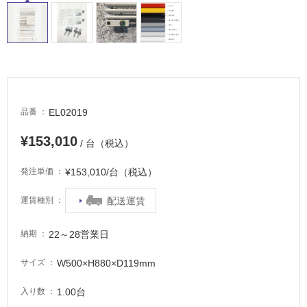
常
に
適
し
て
い
る
EL02019
品番
適
¥153,010
し
/ 台（税込）
て
¥153,010/台（税込）
い
発注単価
る
配送運賃
運賃種別
が
注
意
22～28営業日
納期
が
必
W500×H880×D119mm
サイズ
要
1.00台
入り数
適