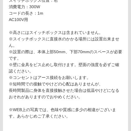
スイッチボックス位置：右
対
ー
消費電力：300W
応
マ
コードの長さ：1m
し
ー
AC100V用
て
ホ
い
ワ
※高さにはスイッチボックスは含まれていません。
る
イ
※スイッチボックスに直接水のかかる場所には設置出来ませ
が
ト
ん。
制
右
※設置の際は、本体上部50mm、下部70mmのスペースが必要
限
ス
です。
あ
イ
※壁に金具をビス止めし取付けます。壁面の強度を必ずご確
り
ッ
認ください。
の
チ
※コンセントはアース接続をお願いします。
為
T
※短時間での接触でやけどの心配はありませんが、
注
S
長時間製品に身体を直接接触させた場合は低温やけどになる
意
N
おそれがありますのでおやめください。
が
E
必
0
※WEB上の写真では、色味や質感に多少の相違がございま
要
3
す。あらかじめご了承ください。
※
0
商