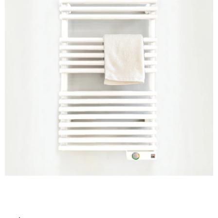
ム
修理お問い合わせ
クレーム公開
イ
自分らしい家づくり
最高のリノベ会社が
みつ
照明
ペット用品
横浜スマート
ショールー
SUVACO
かる
リノベりす
ム
ウェルビーみのお
HDC
説明書・図面検索
水まわり
3年保証
ル
BOX
内装用建材
パネル・壁材
お役立ち情報
住まいの
スタイリング
屋
ロートアイアン
天然石・石材
アイデア
内
ミラタップ
チャンネル
床・
メンテナンス・
施工材
新商品
オンライン相談
屋
外
床・
浴
室
床・
駐
車
場
非