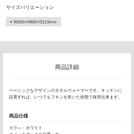
ロ
サイズバリエーション
ー
W500×H880×D119mm
E
リ
L
0
ン
2
0
グ
1
商品詳細
9
ベ
土足・遮
ー
音・床暖
シ
ベーシックなデザインのタオルウォーマーです。キッチンに
ッ
対
設置すれば、いつでもフキンを乾いた状態で保管出来ます。
ク
応
タ
し
オ
て
商品仕様
ル
い
ウ
カラ―：ホワイト
る
ォ