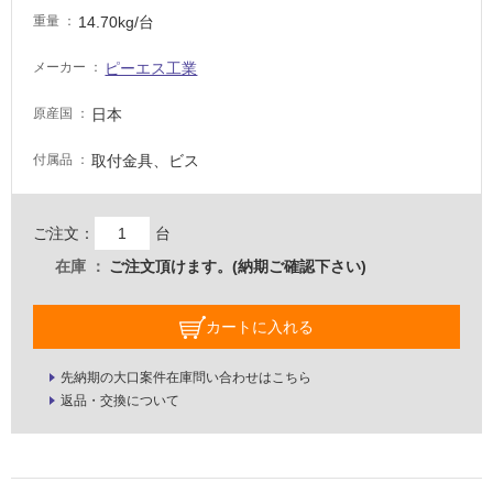
し
14.70kg/台
重量
て
い
ピーエス工業
メーカー
な
い
日本
原産国
取付金具、ビス
付属品
屋
内
壁・
ご注文：
台
屋
在庫
ご注文頂けます。(納期ご確認下さい)
外
壁・
カートに入れる
浴
室
先納期の大口案件在庫問い合わせはこちら
壁
返品・交換について
使
用
可