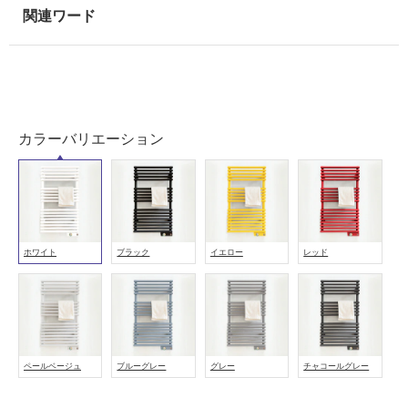
能
使
用
可
能
(寒
カラーバリエーション
冷
地
以
外)
使
用
ホワイト
ブラック
イエロー
レッド
不
可
ペールベージュ
ブルーグレー
グレー
チャコールグレー
フ