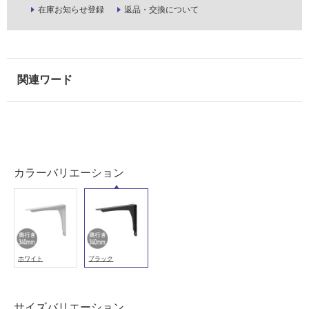
在庫お知らせ登録
返品・交換について
以
外)
使
用
不
可
フ
カラーバリエーション
ロ
ー
リ
ホワイト
ブラック
ン
サイズバリエーション