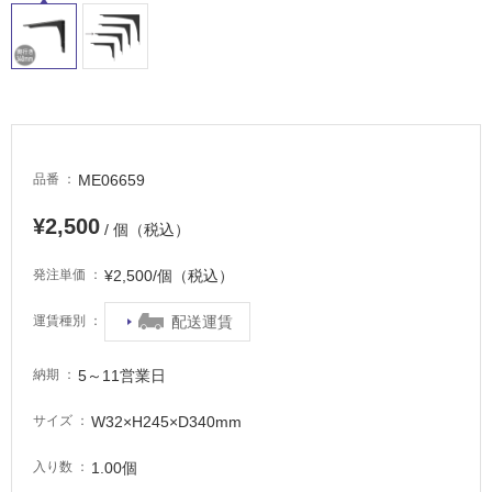
適
し
て
い
る
が
注
意
ME06659
品番
が
必
¥2,500
/ 個（税込）
要
¥2,500/個（税込）
発注単価
適
し
配送運賃
運賃種別
て
い
5～11営業日
な
納期
い
W32×H245×D340mm
サイズ
屋
1.00個
入り数
内