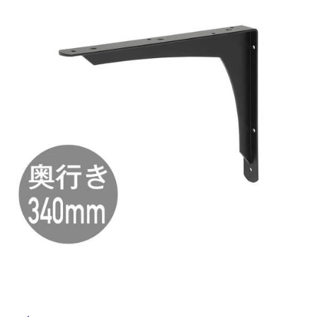
ム
修理お問い合わせ
クレーム公開
屋
自分らしい家づくり
最高のリノベ会社が
みつ
照明
ペット用品
横浜スマート
ショールー
外
SUVACO
かる
リノベりす
ム
ウェルビーみのお
HDC
説明書・図面検索
水まわり
3年保証
床・
BOX
内装用建材
パネル・壁材
浴
お役立ち情報
住まいの
スタイリング
室
ロートアイアン
天然石・石材
アイデア
床・
ミラタップ
チャンネル
駐
メンテナンス・
施工材
新商品
オンライン相談
車
場
非
常
に
適
し
て
い
る