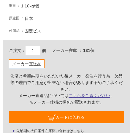
1.10kg/個
壁・
重量
屋
日本
原産国
外
壁・
固定ビス
付属品
浴
室
ご注文：
個
メーカー在庫
131個
壁
使
メーカー直送品
用
決済と希望納期をいただいた後メーカー発注を行う為、欠品
可
等の理由でご用意が出来ない場合があります予めご了承くだ
能
さい。
使
メーカー直送品については
こちらをご覧ください
。
用
※メーカー仕様の梱包で配送されます。
可
能
カートに入れる
(寒
冷
先納期の大口案件在庫問い合わせはこちら
地