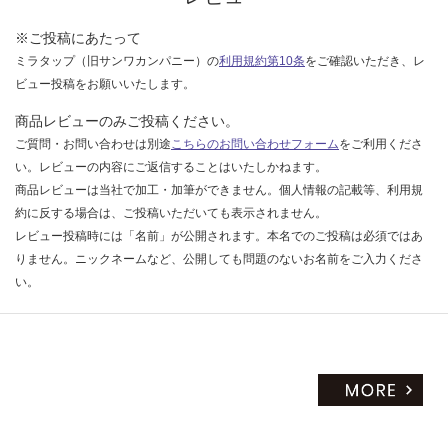
だ
※ご投稿にあたって
さ
ミラタップ（旧サンワカンパニー）の
利用規約第10条
をご確認いただき、レ
い
ビュー投稿をお願いいたします。
対
応
商品レビューのみご投稿ください。
し
ご質問・お問い合わせは別途
こちらのお問い合わせフォーム
をご利用くださ
て
い。レビューの内容にご返信することはいたしかねます。
い
商品レビューは当社で加工・加筆ができません。個人情報の記載等、利用規
な
約に反する場合は、ご投稿いただいても表示されません。
い
レビュー投稿時には「名前」が公開されます。本名でのご投稿は必須ではあ
りません。ニックネームなど、公開しても問題のないお名前をご入力くださ
い。