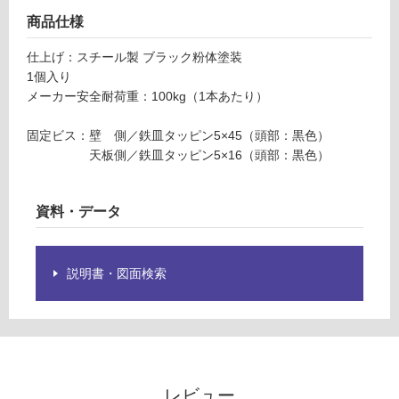
3
限
商品仕様
4
あ
0
り
仕上げ：スチール製 ブラック粉体塗装
ブ
の
1個入り
ラ
為
メーカー安全耐荷重：100kg（1本あたり）
ッ
注
ク
意
固定ビス：壁 側／鉄皿タッピン5×45（頭部：黒色）
が
天板側／鉄皿タッピン5×16（頭部：黒色）
運賃表
必
F
要
※
資料・データ
商
運
品
賃
仕
合
説明書・図面検索
様
計
欄
:
を
¥1,
ご
14
確
0/
認
個
レビュー
く