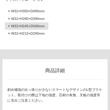
M
グ
E
W32×H350×D490mm
0
土足・遮
W32×H280×D390mm
6
6
音・床暖
W32×H245×D340mm
5
W32×H210×D290mm
対
9
応
R
し
E
て
カ
い
ウ
る
ン
タ
対
商品詳細
ー
応
ブ
し
ラ
て
ケ
斜め補強の出っ張りが少ないスマートなデザインのL型ブラケ
い
ッ
ット。取付けの際は下地の強度、芯材の有無、天板の強度等
る
ト
に充分ご注意ください。
が
D
制