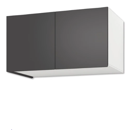
ム
修理お問い合わせ
クレーム公開
イ
自分らしい家づくり
最高のリノベ会社が
みつ
照明
ペット用品
横浜スマート
ショールー
SUVACO
かる
リノベりす
ム
ウェルビーみのお
HDC
説明書・図面検索
水まわり
3年保証
ル
BOX
内装用建材
パネル・壁材
お役立ち情報
住まいの
スタイリング
屋
ロートアイアン
天然石・石材
アイデア
内
ミラタップ
チャンネル
床・
メンテナンス・
施工材
新商品
オンライン相談
屋
外
床・
浴
室
床・
駐
車
場