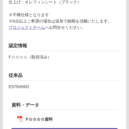
仕上げ：オレフィンシート（ブラック）
ル
対
キ
応
※不燃仕様となります
ャ
し
※6台以上ご希望の場合は追加で納期を頂戴いたします。
ビ
て
プロジェクトチーム
へお問合せください。
ネ
い
ッ
る
ト
が
認定情報
W
制
75
限
F☆☆☆☆（取得済み）
0/
あ
ブ
り
ラ
の
従来品
ッ
為
ク/
ES750HKD
注
両
意
開
が
資料・データ
き/
必
右
要
不
※
F☆☆☆☆資料
燃
商