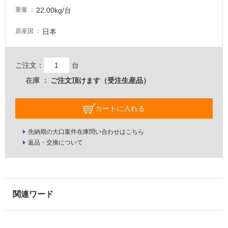
し
22.00kg/台
重量
て
い
日本
原産国
な
い
ご注文：
台
屋
在庫
ご注文頂けます（受注生産品）
内
壁・
カートに入れる
屋
外
先納期の大口案件在庫問い合わせはこちら
返品・交換について
壁・
浴
室
壁
使
用
可