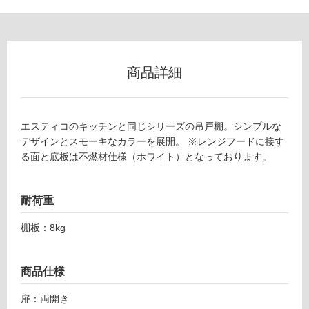
ロ
ー
E
商品詳細
リ
S
7
5
ン
0
エスティコのキッチンと同じシリーズの吊戸棚。シンプルな
H
デザインとスモーキなカラーを展開。 ※レンジフードに接す
グ
K
る面と底板は不燃材仕様（ホワイト）となっております。
L
土足・遮
F
エ
音・床暖
耐荷重
ス
対
テ
棚板：8kg
応
ィ
し
コ
て
商品仕様
ウ
い
ォ
る
扉：両開き
ー