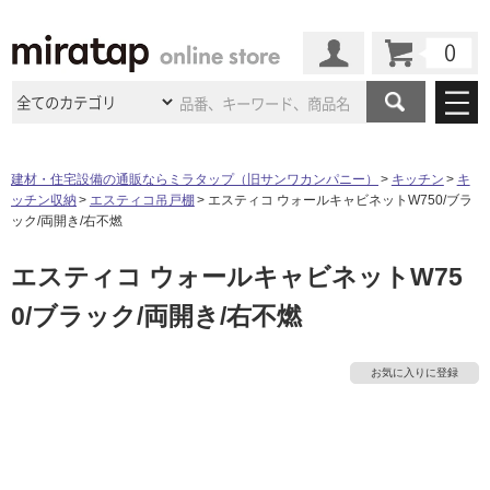
カート
マイページ
商品カテゴリ
建材・住宅設備の通販ならミラタップ（旧サンワカンパニー）
キッチン
キ
ッチン収納
エスティコ吊戸棚
エスティコ ウォールキャビネットW750/ブラ
施工事例
洗面所・水回り
タイル
ック/両開き/右不燃
ショールーム
施工事例
法人案件納入事例
エスティコ ウォールキャビネットW75
キッチン
浴室（風呂・
バスルー
ム）・
トイレ
ショールームの
ご案内
東京
ショールーム
0/ブラック/両開き/右不燃
ミラタップ
のあるくらし
お客様訪問
インタビュー
ドア（扉）・
建具・玄関
サポート
扉
エクステリア
（外構）
大阪
ショールーム
仙台
ショールーム
店舗・施設事例
お気に入りに登録
その他サービス
ご利用ガイド
初めての方へ
ウッドデッキ
フローリング・
床材
名古屋
ショールーム
京都
ショールーム
ミラタップと
創る家
工事会社紹介
Coziコンシ
よくある質問
お問い合わせ
ASOLIE
ェルジュ
タ
収納
インテリア・
家具
福岡
ショールーム
札幌スマート
ショールー