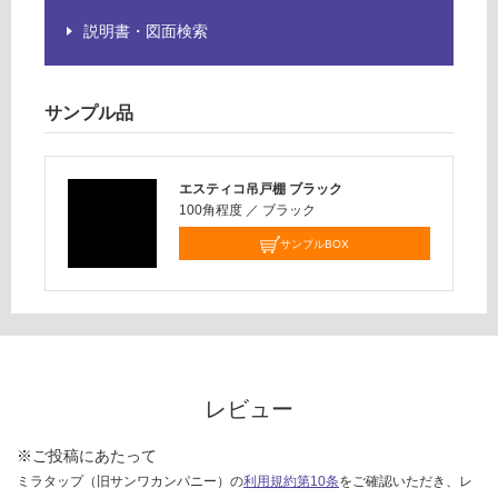
品
運賃表
説明書・図面検索
仕
D
様
欄
を
サンプル品
運
ご
賃
確
合
認
計
エスティコ吊戸棚 ブラック
く
:
100角程度
／
ブラック
だ
¥2,
サンプルBOX
さ
58
い
0/
台
対
応
し
て
レビュー
い
な
※ご投稿にあたって
い
ミラタップ（旧サンワカンパニー）の
利用規約第10条
をご確認いただき、レ