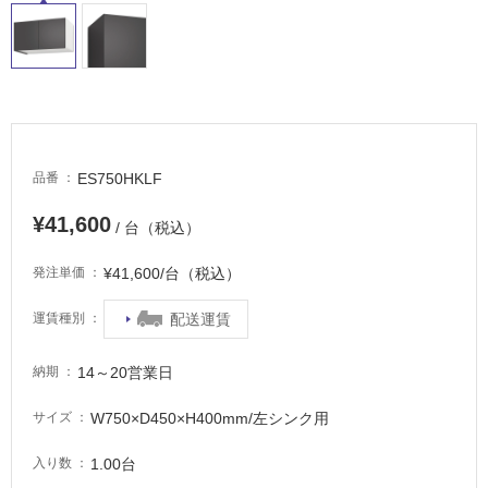
非
常
に
適
し
て
い
る
ES750HKLF
品番
適
¥41,600
/ 台（税込）
し
て
¥41,600/台（税込）
発注単価
い
る
配送運賃
運賃種別
が
注
意
14～20営業日
納期
が
W750×D450×H400mm/左シンク用
サイズ
必
要
1.00台
入り数
適