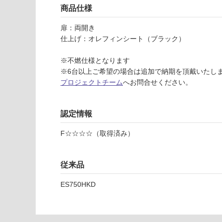
い
商品仕様
5
可
0
対
扉：両開き
H
応
仕上げ：オレフィンシート（ブラック）
K
し
R
て
※不燃仕様となります
F
い
※6台以上ご希望の場合は追加で納期を頂戴いたし
エ
な
プロジェクトチーム
へお問合せください。
ス
い
テ
ィ
認定情報
コ
ウ
F☆☆☆☆（取得済み）
ォ
ー
ル
従来品
キ
ャ
ES750HKD
ビ
ネ
ッ