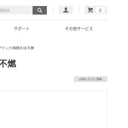
マイページ
カート
サポート
その他サービス
ブラック/両開き/左不燃
左不燃
お気に入りに登録