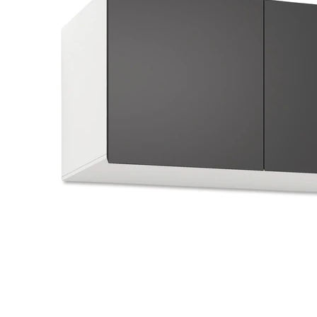
タイル
フローリ
ング
屋内床・