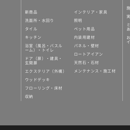
新商品
インテリア・家具
洗面所・水回り
照明
タイル
ペット用品
キッチン
内装用建材
浴室（風呂・バスル
パネル・壁材
ーム）・トイレ
ロートアイアン
ドア（扉）・建具・
天然石・石材
玄関扉
メンテナンス・施工材
エクステリア（外構）
ウッドデッキ
フローリング・床材
収納