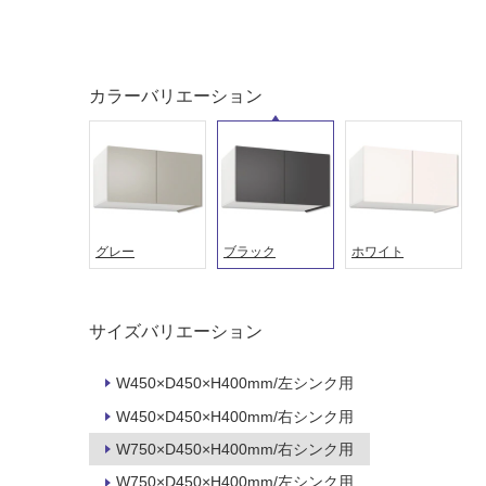
屋外床・
土足・遮
浴室床・
音・床暖
駐車場
対
非
カラーバリエーション
応
常
し
に
て
適
い
し
る
て
い
対
グレー
ブラック
ホワイト
る
応
し
適
て
し
サイズバリエーション
い
て
る
い
W450×D450×H400mm/左シンク用
が
る
制
が
W450×D450×H400mm/右シンク用
限
注
W750×D450×H400mm/右シンク用
あ
意
W750×D450×H400mm/左シンク用
り