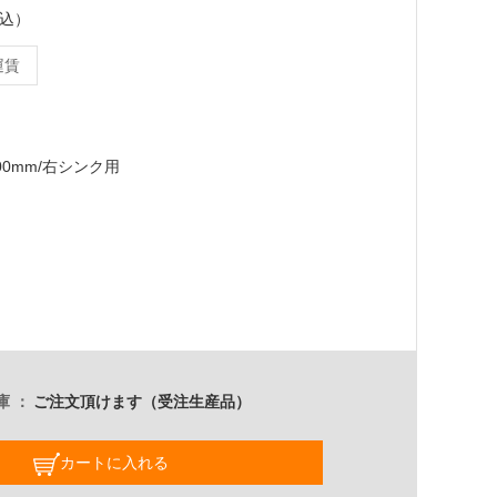
税込）
運賃
400mm/右シンク用
庫
ご注文頂けます（受注生産品）
カートに入れる