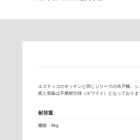
が
の
必
為
要
注
適
意
し
が
て
必
い
要
な
※
い
商
屋内壁・屋外
品
壁・浴室壁
仕
様
使用可
エスティコのキッチンと同じシリーズの吊戸棚。シ
欄
能
面と底板は不燃材仕様（ホワイト）となっておりま
を
ご
使用可
確
耐荷重
能
認
(寒冷地
く
棚板：8kg
E
以外)
だ
S
さ
7
使用不