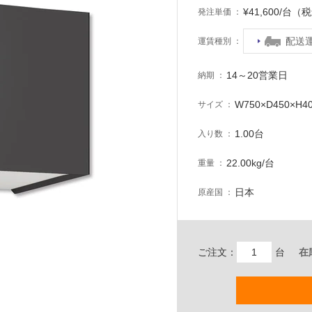
¥41,600/台（
発注単価
配送
運賃種別
14～20営業日
納期
W750×D450×H
サイズ
1.00台
入り数
22.00kg/台
重量
日本
原産国
ご注文：
台
在