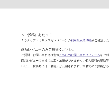
ト
W
75
0/
ブ
ラ
※ご投稿にあたって
ッ
ク/
ミラタップ（旧サンワカンパニー）の
利用規約第10条
をご確認い
両
商品レビューのみご投稿ください。
開
ご質問・お問い合わせは別途
こちらのお問い合わせフォーム
をご利
き/
商品レビューは当社で加工・加筆ができません。個人情報の記載等
左
レビュー投稿時には「名前」が公開されます。本名でのご投稿は必
不
燃
運賃表
D
運
賃