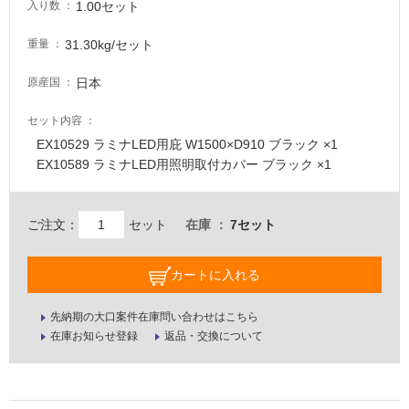
要
1.00セット
入り数
適
31.30kg/セット
重量
し
て
日本
原産国
い
な
セット内容
い
EX10529 ラミナLED用庇 W1500×D910 ブラック ×1
EX10589 ラミナLED用照明取付カバー ブラック ×1
屋
内
ご注文：
セット
在庫
7セット
壁・
屋
外
カートに入れる
壁・
先納期の大口案件在庫問い合わせはこちら
浴
在庫お知らせ登録
返品・交換について
室
壁
使