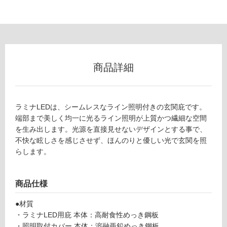
フ
9
1
ロ
0
ブ
ー
ラ
ッ
商品詳細
ク
リ
-
E
ン
ラミナLEDは、シームレスなライン照明付きの玄関庇です。
X
端部まで美しく均一に光るライン照明が上質かつ繊細な空間
1
グ
を生み出します。光源を直接見せないデザインとする事で、
0
不快な眩しさを感じさせず、ほんのりと優しい光で玄関を照
5
らします。
土足・遮
2
9
音・床暖
ラ
商品仕様
対
ミ
応
ナ
●材質
し
L
・ラミナLED用庇 本体：高耐食性めっき鋼板
て
E
・照明取付カバー 本体：溶融亜鉛めっき鋼板