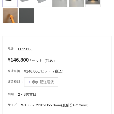
場
非
常
に
適
し
て
い
LL150BL
品番
る
適
¥146,800
/ セット（税込）
し
て
¥146,800/セット（税込）
発注単価
い
る
配送運賃
運賃種別
が
注
2～8営業日
納期
意
が
W1500×D910×H65.3mm(庇部分t=2.3mm)
サイズ
必