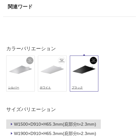
用
L
可
L
能
1
5
使
0
用
B
可
L
能
カラーバリエーション
ラ
(寒
ミ
冷
ナ
地
L
以
E
外)
シルバー
ホワイト
ブラック
D
使
W
用
1
不
サイズバリエーション
5
可
0
0
W1500×D910×H65.3mm(庇部分t=2.3mm)
×
W1900×D910×H65.3mm(庇部分t=2.3mm)
D