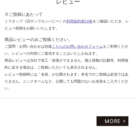
ー
レビュー
い
ブ
ラ
※ご投稿にあたって
ッ
ミラタップ（旧サンワカンパニー）の
利用規約第10条
をご確認いただき、レ
ク
ビュー投稿をお願いいたします。
商品レビューのみご投稿ください。
運賃表
O
ご質問・お問い合わせは別途
こちらのお問い合わせフォーム
をご利用くださ
い。レビューの内容にご返信することはいたしかねます。
商品レビューは当社で加工・加筆ができません。個人情報の記載等、利用規
運
約に反する場合は、ご投稿いただいても表示されません。
賃
レビュー投稿時には「名前」が公開されます。本名でのご投稿は必須ではあ
合
りません。ニックネームなど、公開しても問題のないお名前をご入力くださ
計
い。
:
¥5,
02
0/
セ
ッ
ト