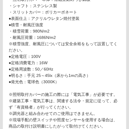
い
D
・シャフト：ステンレス製
る
用
・スリットカバー：ポリカーボネート
庇
対
●表面仕上：アクリルウレタン焼付塗装
W
応
●積雪・耐風圧強度
1
し
・積雪荷重：980N/m2
5
て
・耐風圧荷重：1686N/m2
0
い
※積雪強度、耐風圧については安全余裕をもって設置してく
0
る
ださい。
×
が
●定格電圧：100V
D
制
●定格消費電力：16W
9
限
●定格周波数：50／60Hz
1
あ
●明るさ：手元 25～45lx（床から1mの高さ）
0
り
●発光色：電球色（3000K）
ブ
の
ラ
為
※照明取付カバーの施工の際には「電気工事」が必要です。
ッ
注
※建築工事・電気工事は、関連する法令・規定に従って、必
ク
意
ず「有資格者」が行ってください。
が
※調光器と組み合わせてのご使用はできません。
運賃表
必
※現場手配の壁スイッチや照度センサーを使用する場合は、
J
要
商品の取付け説明書にしたがって取付けてください。