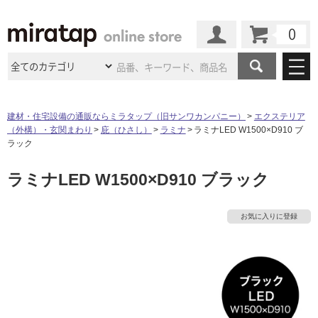
カート
マイページ
商品カテゴリ
建材・住宅設備の通販ならミラタップ（旧サンワカンパニー）
エクステリア
（外構）・玄関まわり
庇（ひさし）
ラミナ
ラミナLED W1500×D910 ブ
施工事例
洗面所・水回り
タイル
ラック
ショールーム
施工事例
法人案件納入事例
ラミナLED W1500×D910 ブラック
キッチン
浴室（風呂・
バスルー
ム）・
トイレ
ショールームの
ご案内
東京
ショールーム
ミラタップ
のあるくらし
お客様訪問
インタビュー
ドア（扉）・
建具・玄関
お気に入りに登録
サポート
扉
エクステリア
（外構）
大阪
ショールーム
仙台
ショールーム
店舗・施設事例
その他サービス
ご利用ガイド
初めての方へ
ウッドデッキ
フローリング・
床材
名古屋
ショールーム
京都
ショールーム
ミラタップと
創る家
工事会社紹介
Coziコンシ
よくある質問
お問い合わせ
ASOLIE
ェルジュ
収納
インテリア・
家具
福岡
ショールーム
札幌スマート
ショールー