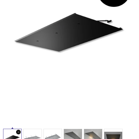
ム
タ
修理お問い合わせ
クレーム公開
自分らしい家づくり
最高のリノベ会社が
みつ
照明
ペット用品
横浜スマート
ショールー
SUVACO
かる
リノベりす
ム
ウェルビーみのお
HDC
イ
説明書・図面検索
水まわり
3年保証
BOX
内装用建材
パネル・壁材
ル
お役立ち情報
住まいの
スタイリング
ロートアイアン
天然石・石材
アイデア
屋
ミラタップ
チャンネル
メンテナンス・
施工材
新商品
オンライン相談
内
床・
屋
外
床・
浴
室
床・
駐
車