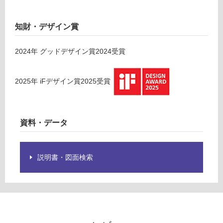
※
E
商
X
品
1
知財・デザイン賞
仕
0
様
5
2024
年
グッドデザイン賞2024
受賞
欄
8
を
9
ご
ラ
2025
年
iFデザイン賞2025
受賞
確
ミ
認
ナ
く
L
資料・データ
だ
E
さ
D
い
用
照
説明書・図面検索
対
明
応
取
し
付
て
カ
い
バ
な