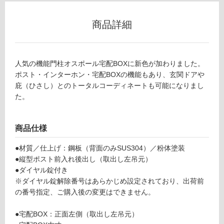
不
可
商品詳細
フ
人気の機能門柱オスポール宅配BOXに新色が加わりました。
ポスト・インターホン・宅配BOXの機能もあり、玄関ドアや
ロ
庇（ひさし）とのトータルコーディネートも可能になりまし
た。
ー
商品仕様
リ
E
●材質／仕上げ：鋼板（背面のみSUS304）／粉体塗装
X
ン
●縦型ポスト前入れ後出し（取出し左吊元）
0
●ダイヤル錠付き
7
グ
※ダイヤル錠解除番号はあらかじめ設定されており、出荷前
1
の番号指定、ご購入後の変更はできません。
1
土足・遮
1
●宅配BOX：正面左側（取出し左吊元）
オ
音・床暖