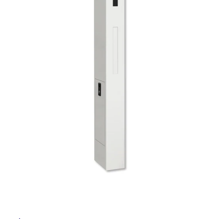
ム
修理お問い合わせ
クレーム公開
自分らしい家づくり
最高のリノベ会社が
みつ
照明
ペット用品
横浜スマート
ショールー
SUVACO
かる
リノベりす
ム
ウェルビーみのお
HDC
説明書・図面検索
水まわり
3年保証
BOX
内装用建材
パネル・壁材
お役立ち情報
住まいの
スタイリング
タ
ロートアイアン
天然石・石材
アイデア
ミラタップ
チャンネル
イ
メンテナンス・
施工材
新商品
オンライン相談
ル
屋
内
床・
屋
外
床・
浴