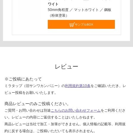
応
ワイト
し
50mm角程度
／
マットホワイト
／
鋼板
て
（粉体塗装）
い
サンプルBOX
な
い
レビュー
※ご投稿にあたって
ミラタップ（旧サンワカンパニー）の
利用規約第10条
をご確認いただき、レ
ビュー投稿をお願いいたします。
商品レビューのみご投稿ください。
ご質問・お問い合わせは別途
こちらのお問い合わせフォーム
をご利用くださ
い。レビューの内容にご返信することはいたしかねます。
商品レビューは当社で加工・加筆ができません。個人情報の記載等、利用規
約に反する場合は、ご投稿いただいても表示されません。