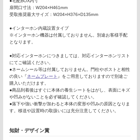
●宅配BOX内寸
ス
扉間口寸法：W204×H461mm
対
ポ
受取推奨最大サイズ：W204×H376×D135mm
応
ー
し
ル
●インターホン内蔵設置タイプ
て
宅
※インターホン機器は付属しておりません。別途お客様手配
い
配
となります。
る
B
O
対
●対応インターホンにつきましては、対応インターホンリスト
X
応
にてご確認ください。
ポ
し
●ネームシール等は付属しておりません。門柱やポストと相性
ス
て
の良い『
ネームプレート
』をご用意しておりますので別途ご
ト
い
購入いただけます。
取
る
●商品到着後はすぐに本体の養生シートをはがし、表面にキズ
出
が
や凹みがないことを必ず確認してください。
し
制
●落下や強い衝撃が加わると本体の変形や凹みの原因となりま
左
限
す。移送や設置時の取扱いには充分注意してください。
吊
あ
元
り
マ
の
知財・デザイン賞
ッ
為