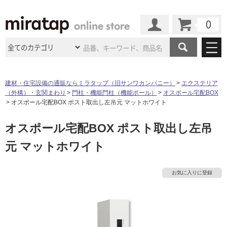
カート
マイページ
商品カテゴリ
建材・住宅設備の通販ならミラタップ（旧サンワカンパニー）
エクステリア
（外構）・玄関まわり
門柱・機能門柱（機能ポール）
オスポール宅配BOX
施工事例
洗面所・水回り
タイル
オスポール宅配BOX ポスト取出し左吊元 マットホワイト
ショールーム
施工事例
法人案件納入事例
オスポール宅配BOX ポスト取出し左吊
キッチン
浴室（風呂・
バスルー
ム）・
トイレ
ショールームの
ご案内
東京
ショールーム
元 マットホワイト
ミラタップ
のあるくらし
お客様訪問
インタビュー
ドア（扉）・
建具・玄関
サポート
扉
エクステリア
（外構）
大阪
ショールーム
仙台
ショールーム
店舗・施設事例
お気に入りに登録
その他サービス
ご利用ガイド
初めての方へ
ウッドデッキ
フローリング・
床材
名古屋
ショールーム
京都
ショールーム
ミラタップと
創る家
工事会社紹介
Coziコンシ
よくある質問
お問い合わせ
ASOLIE
ェルジュ
収納
インテリア・
家具
福岡
ショールーム
札幌スマート
ショールー