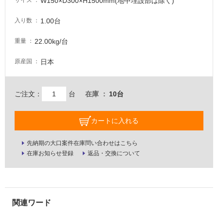
W150×D300×H1500mm(地中埋設部は除く)
サイズ
が
注
1.00台
入り数
意
が
22.00kg/台
重量
必
要
日本
原産国
適
し
て
ご注文：
台
在庫
10台
い
な
カートに入れる
い
先納期の大口案件在庫問い合わせはこちら
屋
在庫お知らせ登録
返品・交換について
内
壁・
屋
外
壁・