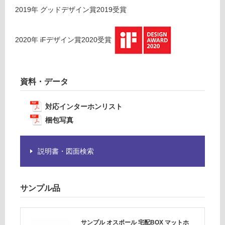
ト
注
2019
年
グッドデザイン賞2019
受賞
ホ
意
ワ
が
イ
必
2020
年
iFデザイン賞2020
受賞
ト
要
※
運賃表
商
D
品
資料・データ
仕
様
運
対応インターホンリスト
欄
賃
梱包写真
を
合
ご
計
確
:
説明書・図面検索
認
¥2,
く
58
だ
0/
サンプル品
さ
台
い
対
サンプル オスポール 宅配BOX マットホ