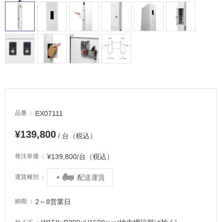
室
床・
駐
車
場
非
常
に
適
EX07111
品番
し
て
¥139,800
/ 台（税込）
い
る
¥139,800/台（税込）
発注単価
適
配送運賃
運賃種別
し
て
い
2～8営業日
納期
る