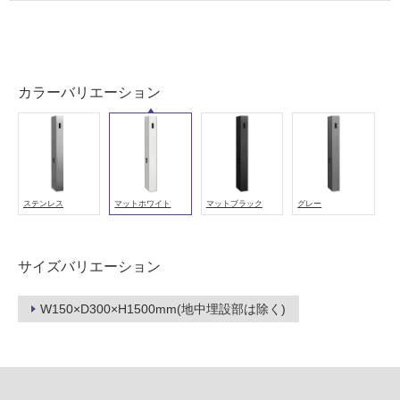
浴
室
壁
使
カラーバリエーション
用
可
能
使
用
ステンレス
マットホワイト
マットブラック
グレー
可
能
(寒
サイズバリエーション
冷
地
W150×D300×H1500mm(地中埋設部は除く)
以
外)
使
用