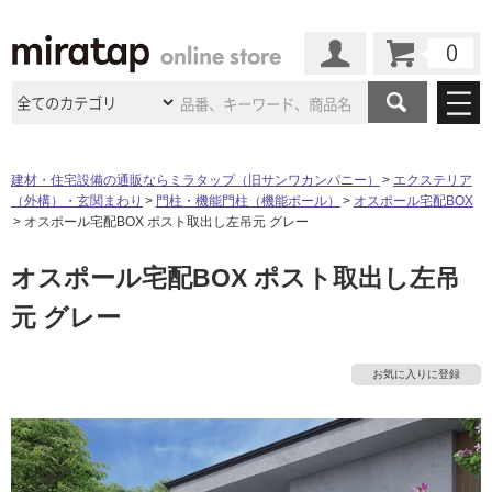
カート
マイページ
商品カテゴリ
建材・住宅設備の通販ならミラタップ（旧サンワカンパニー）
エクステリア
（外構）・玄関まわり
門柱・機能門柱（機能ポール）
オスポール宅配BOX
施工事例
洗面所・水回り
タイル
オスポール宅配BOX ポスト取出し左吊元 グレー
ショールーム
施工事例
法人案件納入事例
オスポール宅配BOX ポスト取出し左吊
キッチン
浴室（風呂・
バスルー
ム）・
トイレ
ショールームの
ご案内
東京
ショールーム
元 グレー
ミラタップ
のあるくらし
お客様訪問
インタビュー
ドア（扉）・
建具・玄関
サポート
扉
エクステリア
（外構）
大阪
ショールーム
仙台
ショールーム
店舗・施設事例
お気に入りに登録
その他サービス
ご利用ガイド
初めての方へ
タ
ウッドデッキ
フローリング・
床材
名古屋
ショールーム
京都
ショールーム
ミラタップと
創る家
工事会社紹介
Coziコンシ
よくある質問
お問い合わせ
イ
ASOLIE
ェルジュ
収納
インテリア・
家具
福岡
ショールーム
札幌スマート
ショールー