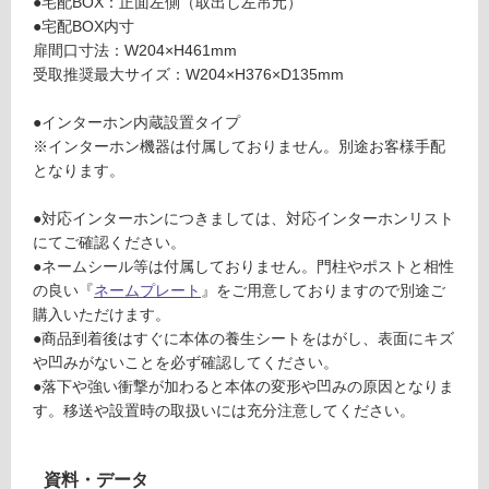
●宅配BOX：正面左側（取出し左吊元）
O
し
●宅配BOX内寸
X
て
扉間口寸法：W204×H461mm
ポ
い
受取推奨最大サイズ：W204×H376×D135mm
ス
る
ト
が
●インターホン内蔵設置タイプ
取
制
※インターホン機器は付属しておりません。別途お客様手配
出
限
となります。
し
あ
左
り
●対応インターホンにつきましては、対応インターホンリスト
吊
の
にてご確認ください。
元
為
●ネームシール等は付属しておりません。門柱やポストと相性
グ
注
の良い『
ネームプレート
』をご用意しておりますので別途ご
レ
意
購入いただけます。
ー
が
●商品到着後はすぐに本体の養生シートをはがし、表面にキズ
必
や凹みがないことを必ず確認してください。
運賃表
要
●落下や強い衝撃が加わると本体の変形や凹みの原因となりま
D
※
す。移送や設置時の取扱いには充分注意してください。
商
品
運
仕
賃
資料・データ