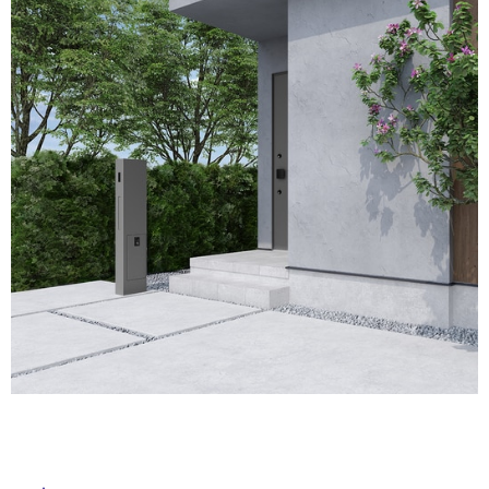
ム
修理お問い合わせ
クレーム公開
ル
自分らしい家づくり
最高のリノベ会社が
みつ
照明
ペット用品
横浜スマート
ショールー
SUVACO
かる
リノベりす
ム
ウェルビーみのお
HDC
説明書・図面検索
水まわり
3年保証
屋
BOX
内装用建材
パネル・壁材
内
お役立ち情報
住まいの
スタイリング
床・
ロートアイアン
天然石・石材
アイデア
屋
ミラタップ
チャンネル
外
メンテナンス・
施工材
新商品
オンライン相談
床・
浴
室
床・
駐
車
場
非
常
に