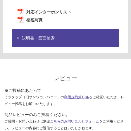
様
合
欄
計
対応インターホンリスト
を
:
ご
梱包写真
¥2,
確
58
認
0/
説明書・図面検索
く
台
だ
さ
い
対
応
レビュー
し
て
※ご投稿にあたって
い
ミラタップ（旧サンワカンパニー）の
利用規約第10条
をご確認いただき、レ
な
ビュー投稿をお願いいたします。
い
商品レビューのみご投稿ください。
ご質問・お問い合わせは別途
こちらのお問い合わせフォーム
をご利用くださ
い。レビューの内容にご返信することはいたしかねます。