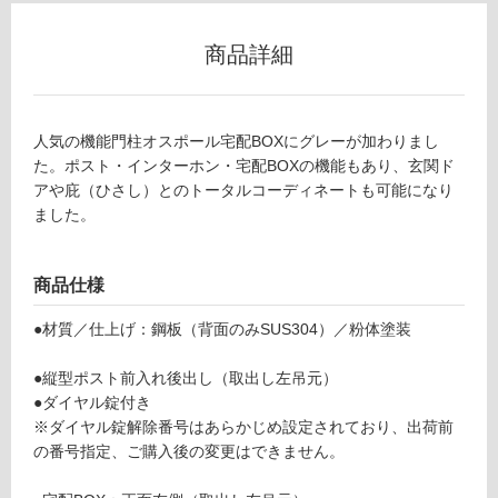
ー
商品詳細
リ
ン
E
人気の機能門柱オスポール宅配BOXにグレーが加わりまし
X
た。ポスト・インターホン・宅配BOXの機能もあり、玄関ド
グ
0
アや庇（ひさし）とのトータルコーディネートも可能になり
7
ました。
土足・遮
2
1
音・床暖
1
商品仕様
対
オ
応
●材質／仕上げ：鋼板（背面のみSUS304）／粉体塗装
ス
し
ポ
て
●縦型ポスト前入れ後出し（取出し左吊元）
ー
い
●ダイヤル錠付き
ル
る
※ダイヤル錠解除番号はあらかじめ設定されており、出荷前
宅
の番号指定、ご購入後の変更はできません。
配
対
B
応