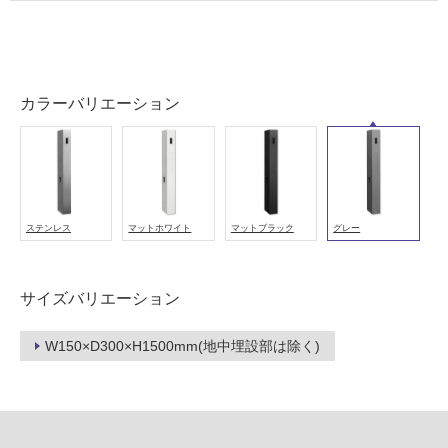
用
可
能
(寒
カラーバリエーション
冷
地
以
外)
使
用
ステンレス
マットホワイト
マットブラック
グレー
不
可
サイズバリエーション
W150×D300×H1500mm(地中埋設部は除く)
フ
ロ