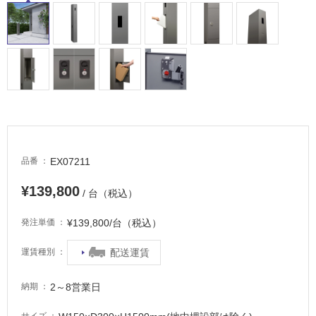
適
し
て
い
る
適
し
て
い
る
EX07211
品番
が
¥139,800
注
/ 台（税込）
意
が
¥139,800/台（税込）
発注単価
必
要
配送運賃
運賃種別
適
2～8営業日
納期
し
て