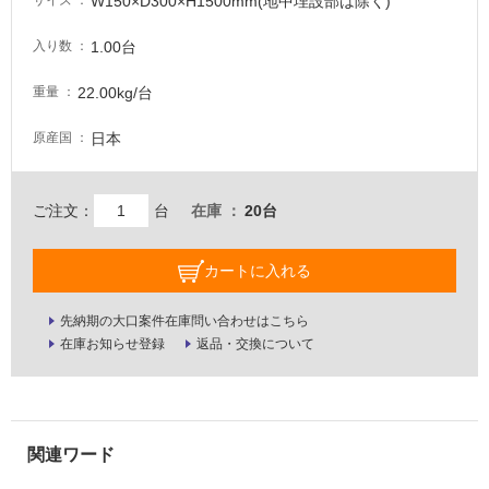
W150×D300×H1500mm(地中埋設部は除く)
サイズ
い
な
1.00台
入り数
い
22.00kg/台
重量
屋
日本
原産国
内
壁・
屋
ご注文：
台
在庫
20台
外
壁・
カートに入れる
浴
室
先納期の大口案件在庫問い合わせはこちら
壁
在庫お知らせ登録
返品・交換について
使
用
可
能
使