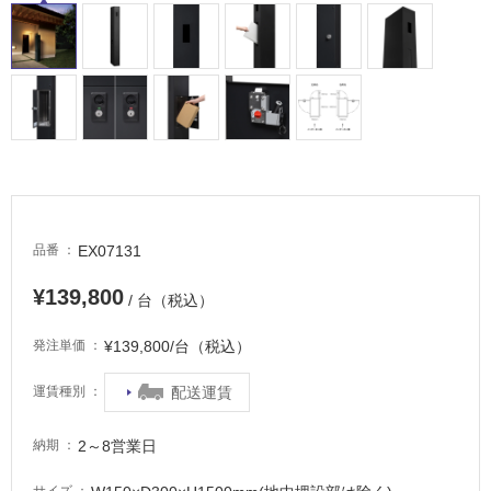
浴
室
床・
駐
車
場
非
常
に
EX07131
品番
適
し
¥139,800
/ 台（税込）
て
い
¥139,800/台（税込）
発注単価
る
適
配送運賃
運賃種別
し
て
2～8営業日
納期
い
る