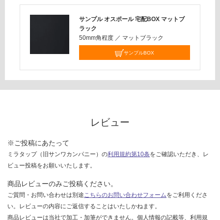
応
サンプル オスポール 宅配BOX マットブ
し
ラック
て
50mm角程度
／
マットブラック
い
な
サンプルBOX
い
レビュー
※ご投稿にあたって
ミラタップ（旧サンワカンパニー）の
利用規約第10条
をご確認いただき、レ
ビュー投稿をお願いいたします。
商品レビューのみご投稿ください。
ご質問・お問い合わせは別途
こちらのお問い合わせフォーム
をご利用くださ
い。レビューの内容にご返信することはいたしかねます。
商品レビューは当社で加工・加筆ができません。個人情報の記載等、利用規