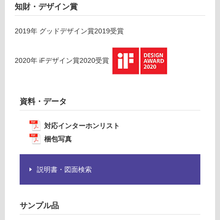
知財・デザイン賞
ト
注
ブ
意
ラ
が
2019
年
グッドデザイン賞2019
受賞
ッ
必
ク
要
2020
年
iFデザイン賞2020
受賞
※
運賃表
商
D
品
仕
資料・データ
様
運
欄
賃
対応インターホンリスト
を
合
ご
梱包写真
計
確
:
認
¥2,
説明書・図面検索
く
58
だ
0/
さ
台
い
サンプル品
対