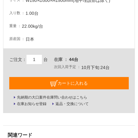
W150×D300×H1500mm(地中埋設部は除く)
サイズ
が
注
1.00台
入り数
意
が
22.00kg/台
重量
必
要
日本
原産国
適
し
ご注文：
台
在庫
44台
て
次回入荷予定
10月下旬:24台
い
な
い
カートに入れる
先納期の大口案件在庫問い合わせはこちら
屋
在庫お知らせ登録
返品・交換について
内
壁・
屋
外