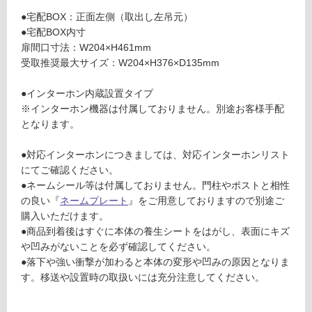
オ
音・床暖
ス
●宅配BOX：正面左側（取出し左吊元）
対
ポ
●宅配BOX内寸
応
ー
扉間口寸法：W204×H461mm
し
ル
受取推奨最大サイズ：W204×H376×D135mm
て
宅
い
配
●インターホン内蔵設置タイプ
る
B
※インターホン機器は付属しておりません。別途お客様手配
O
となります。
対
X
応
ポ
●対応インターホンにつきましては、対応インターホンリスト
し
ス
にてご確認ください。
て
ト
●ネームシール等は付属しておりません。門柱やポストと相性
い
取
の良い『
ネームプレート
』をご用意しておりますので別途ご
る
出
購入いただけます。
が
し
●商品到着後はすぐに本体の養生シートをはがし、表面にキズ
制
左
や凹みがないことを必ず確認してください。
限
吊
●落下や強い衝撃が加わると本体の変形や凹みの原因となりま
あ
元
す。移送や設置時の取扱いには充分注意してください。
り
マ
の
ッ
為