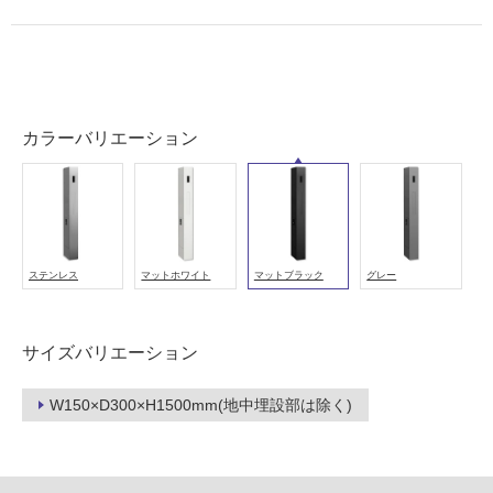
壁・
浴
室
壁
使
カラーバリエーション
用
可
能
使
用
ステンレス
マットホワイト
マットブラック
グレー
可
能
(寒
サイズバリエーション
冷
地
以
W150×D300×H1500mm(地中埋設部は除く)
外)
使
用