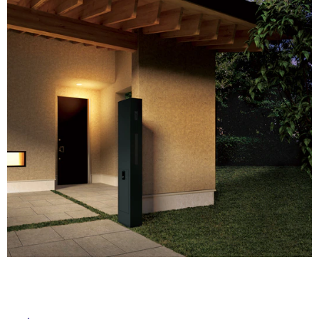
ム
修理お問い合わせ
クレーム公開
自分らしい家づくり
最高のリノベ会社が
みつ
照明
ペット用品
横浜スマート
ショールー
SUVACO
かる
リノベりす
ム
ウェルビーみのお
HDC
説明書・図面検索
水まわり
3年保証
BOX
内装用建材
パネル・壁材
お役立ち情報
住まいの
スタイリング
ロートアイアン
天然石・石材
タ
アイデア
ミラタップ
チャンネル
メンテナンス・
施工材
新商品
イ
オンライン相談
ル
屋
内
床・
屋
外
床・