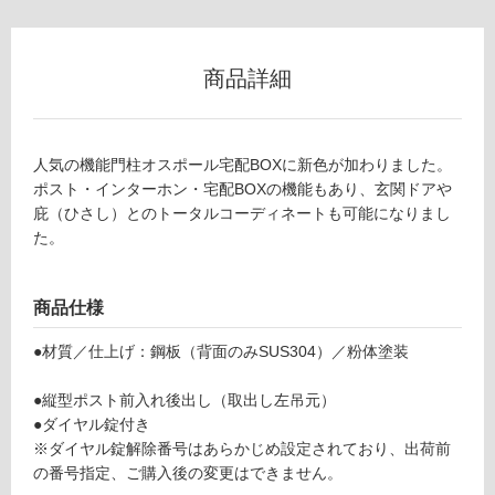
不
可
商品詳細
フ
人気の機能門柱オスポール宅配BOXに新色が加わりました。
ポスト・インターホン・宅配BOXの機能もあり、玄関ドアや
ロ
庇（ひさし）とのトータルコーディネートも可能になりまし
た。
ー
リ
商品仕様
E
X
●材質／仕上げ：鋼板（背面のみSUS304）／粉体塗装
ン
0
7
●縦型ポスト前入れ後出し（取出し左吊元）
グ
1
●ダイヤル錠付き
3
※ダイヤル錠解除番号はあらかじめ設定されており、出荷前
土足・遮
1
の番号指定、ご購入後の変更はできません。