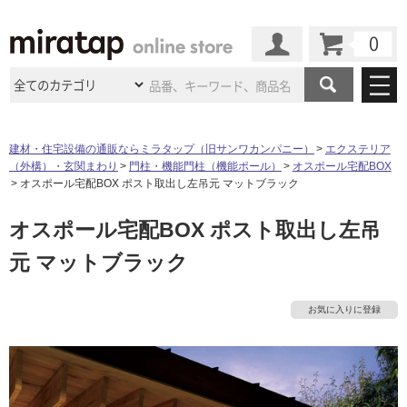
カート
マイページ
商品カテゴリ
建材・住宅設備の通販ならミラタップ（旧サンワカンパニー）
エクステリア
（外構）・玄関まわり
門柱・機能門柱（機能ポール）
オスポール宅配BOX
施工事例
洗面所・水回り
タイル
オスポール宅配BOX ポスト取出し左吊元 マットブラック
ショールーム
施工事例
法人案件納入事例
オスポール宅配BOX ポスト取出し左吊
キッチン
浴室（風呂・
バスルー
ム）・
トイレ
ショールームの
ご案内
東京
ショールーム
元 マットブラック
ミラタップ
のあるくらし
お客様訪問
インタビュー
ドア（扉）・
建具・玄関
サポート
扉
エクステリア
（外構）
大阪
ショールーム
仙台
ショールーム
店舗・施設事例
お気に入りに登録
その他サービス
ご利用ガイド
初めての方へ
ウッドデッキ
フローリング・
床材
名古屋
ショールーム
京都
ショールーム
ミラタップと
創る家
工事会社紹介
Coziコンシ
よくある質問
お問い合わせ
ASOLIE
ェルジュ
収納
インテリア・
家具
福岡
ショールーム
札幌スマート
ショールー