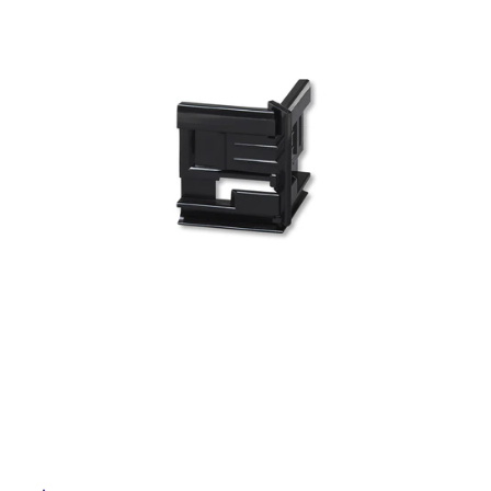
ム
修理お問い合わせ
クレーム公開
屋
自分らしい家づくり
最高のリノベ会社が
みつ
照明
ペット用品
横浜スマート
ショールー
外
SUVACO
かる
リノベりす
ム
ウェルビーみのお
HDC
説明書・図面検索
水まわり
3年保証
床・
BOX
内装用建材
パネル・壁材
浴
お役立ち情報
住まいの
スタイリング
室
ロートアイアン
天然石・石材
アイデア
床・
ミラタップ
チャンネル
駐
メンテナンス・
施工材
新商品
オンライン相談
車
場
非
常
に
適
し
て
い
る