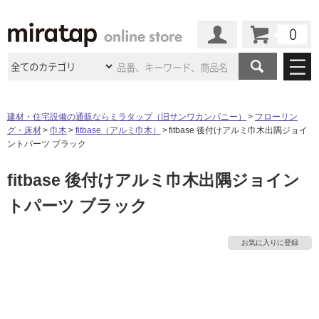
カート
マイページ
商品カテゴリ
建材・住宅設備の通販ならミラタップ（旧サンワカンパニー）
フローリン
グ・床材
巾木
fitbase（アルミ巾木）
fitbase 後付けアルミ巾木出隅ジョイ
施工事例
洗面所・水回り
タイル
ントパーツ ブラック
ショールーム
タ
施工事例
法人案件納入事例
fitbase 後付けアルミ巾木出隅ジョイン
キッチン
浴室（風呂・
バスルー
ム）・
トイレ
ショールームの
ご案内
東京
ショールーム
トパーツ ブラック
イ
ミラタップ
のあるくらし
お客様訪問
インタビュー
ドア（扉）・
建具・玄関
サポート
扉
エクステリア
（外構）
大阪
ショールーム
仙台
ショールーム
ル
店舗・施設事例
お気に入りに登録
その他サービス
ご利用ガイド
初めての方へ
ウッドデッキ
フローリング・
床材
名古屋
ショールーム
京都
ショールーム
屋
ミラタップと
創る家
工事会社紹介
Coziコンシ
よくある質問
お問い合わせ
内
ASOLIE
ェルジュ
収納
インテリア・
家具
福岡
ショールーム
札幌スマート
ショールー
床・