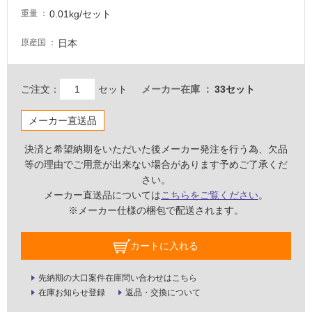
0.01kg/セット
壁・
重量
屋
日本
原産国
外
壁・
浴
ご注文：
セット
メーカー在庫
33セット
室
メーカー直送品
壁
使
決済と希望納期をいただいた後メーカー発注を行う為、欠品
用
等の理由でご用意が出来ない場合があります予めご了承くだ
可
さい。
能
メーカー直送品については
こちらをご覧ください
。
※メーカー仕様の梱包で配送されます。
使
用
カートに入れる
可
能
(寒
先納期の大口案件在庫問い合わせはこちら
冷
在庫お知らせ登録
返品・交換について
地