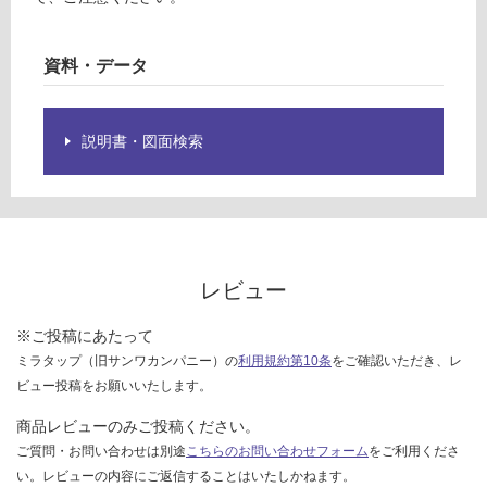
限
ツ
あ
ブ
り
ラ
資料・データ
の
ッ
為
ク
注
説明書・図面検索
意
運賃表
が
G
必
要
運
※
賃
商
合
レビュー
品
計
仕
:
※ご投稿にあたって
様
¥8
ミラタップ（旧サンワカンパニー）の
利用規約第10条
をご確認いただき、レ
欄
9
ビュー投稿をお願いいたします。
を
0/
ご
商品レビューのみご投稿ください。
セ
確
ご質問・お問い合わせは別途
こちらのお問い合わせフォーム
をご利用くださ
ッ
認
い。レビューの内容にご返信することはいたしかねます。
ト
く