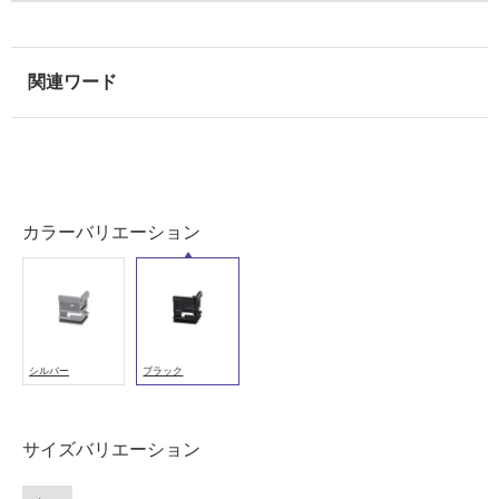
以
外)
使
用
不
可
カラーバリエーション
フ
F
ロ
L
1
ー
シルバー
ブラック
2
5
リ
6
サイズバリエーション
9
ン
fit
b