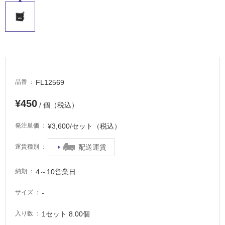
適
し
て
い
る
が
注
意
FL12569
品番
が
必
¥450
/ 個（税込）
要
¥3,600/セット（税込）
発注単価
適
し
配送運賃
運賃種別
て
い
4～10営業日
な
納期
い
-
サイズ
屋
1セット 8.00個
入り数
内