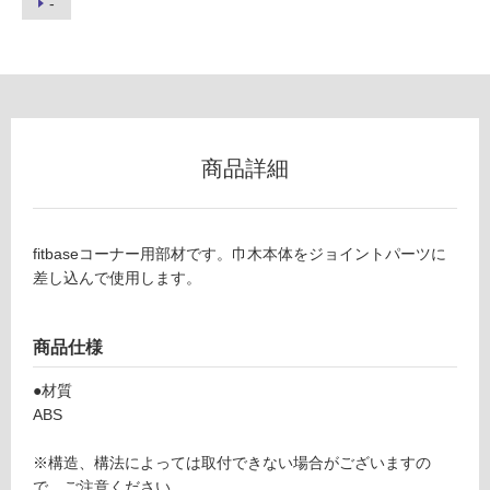
-
グ
a
s
e
土足・遮
後
音・床暖
付
け
対
商品詳細
ア
応
ル
し
ミ
て
巾
い
fitbaseコーナー用部材です。巾木本体をジョイントパーツに
木
る
差し込んで使用します。
出
対
隅
応
ジ
商品仕様
し
ョ
て
イ
●材質
い
ン
ABS
る
ト
が
パ
※構造、構法によっては取付できない場合がございますの
制
ー
で、ご注意ください。