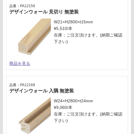
く
品番：PA12159
だ
デザインウォール 見切り 無塗装
さ
W21×H2800×t15mm
い
¥5,510/本
対
在庫：ご注文頂けます。(納期ご確認
応
下さい)
し
て
い
商品を見る
な
い
品番：PA12169
デザインウォール 入隅 無塗装
W24×H2800×t24mm
¥9,060/本
在庫：ご注文頂けます。(納期ご確認
下さい)