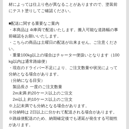
材によっては仕上り色が異なることがありますので、塗装前
グ
にテスト塗りしてご確認ください。
■配送に関する重要なご案内
土足・遮
・本商品は 4t車両で配送いたします。搬入可能な道路幅の事
P
音・床暖
前確認をお願いいたします。
A
・こちらの商品は土曜日の配送が出来ません。ご注意くださ
対
1
い。
応
2
・重量100kg以上の場合はチャーター便扱いとなります（100
し
3
kg以内は通常路線便）
て
0
・現在のドライバー不足により、ご注文数量や状況によって
い
9
分納となる場合があります。
る
デザ
（分納になる目安）
イン
対
製品長さ 一度のご注文数量
ウォ
応
2m未満 約20ケース以上のご注文
ール
し
2m以上 約10ケース以上のご注文
刻
て
※上記未満でも分納となる場合があります。
（き
い
※分納時は 2日以上に分かれて配送される場合があります。
ざ
る
※路線便配送のため、納期確定後でも遅延が発生する可能性
み）
が
があります。
無塗