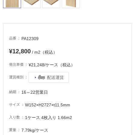
PA12309
品番
¥12,800
/ m2（税込）
¥21,248/ケース（税込）
発注単価
タ
配送運賃
運賃種別
イ
16～22営業日
納期
W152×H2727×t11.5mm
サイズ
ル
1ケース 4枚入り 1.66m2
入り数
屋
7.79kg/ケース
重量
内