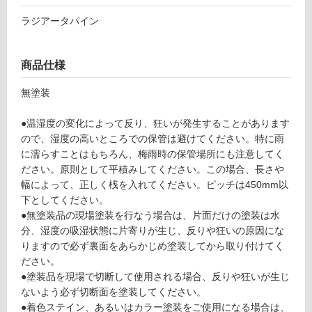
地
ラジアータパイン
以
外)
使
商品仕様
用
不
無塗装
可
●温湿度の変化によって反り、狂いが発生することがあります
ので、湿度の高いところでの保管は避けてください。特に雨
に濡らすことはもちろん、梅雨時の保管場所にも注意してく
フ
ださい。原則として平積みしてください。この場合、長さや
幅によって、正しく桟を入れてください。ピッチは450mm以
下としてください。
ロ
●無塗装品の現場塗装を行なう場合は、片面だけの塗装は水
分、湿度の吸湿状態に片寄りが生じ、反りや狂いの原因にな
ー
りますので必ず裏面をあらかじめ塗装してから取り付けてく
ださい。
リ
●塗装品を現場で切断して使用される場合、反りや狂いが生じ
ないよう必ず切断面を塗装してください。
ン
●着色ステイン、あるいはカラー塗装をご使用になる場合は、