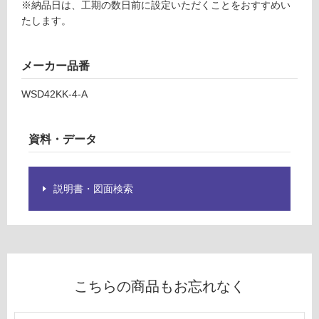
制
※納品日は、工期の数日前に設定いただくことをおすすめい
装
限
たします。
あ
運賃表
り
D
の
メーカー品番
為
WSD42KK-4-A
注
運
意
賃
が
合
資料・データ
必
計
要
:
※
¥2,
説明書・図面検索
商
58
品
0/
仕
ケ
様
ー
欄
ス
を
ご
こちらの商品もお忘れなく
確
認