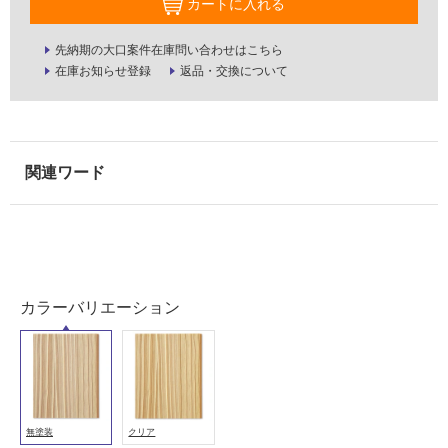
カートに入れる
適
し
先納期の大口案件在庫問い合わせはこちら
て
在庫お知らせ登録
返品・交換について
い
る
が
注
意
が
必
要
適
し
カラーバリエーション
て
い
な
い
屋
無塗装
クリア