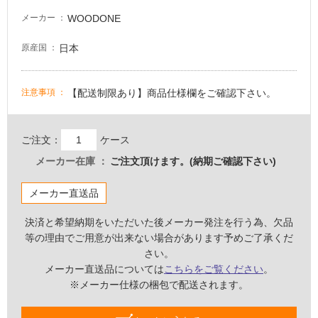
床・
WOODONE
メーカー
屋
外
日本
原産国
床・
浴
【配送制限あり】商品仕様欄をご確認下さい。
注意事項
室
床・
駐
ご注文：
ケース
車
メーカー在庫
ご注文頂けます。(納期ご確認下さい)
場
メーカー直送品
非
常
決済と希望納期をいただいた後メーカー発注を行う為、欠品
に
等の理由でご用意が出来ない場合があります予めご了承くだ
適
さい。
し
メーカー直送品については
こちらをご覧ください
。
て
※メーカー仕様の梱包で配送されます。
い
る