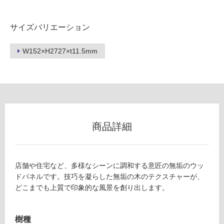
内
壁・
サイズバリエーション
屋
外
W152×H2727×t11.5mm
壁・
浴
室
壁
使
商品詳細
用
可
能
使
店舗や住宅など、多様なシーンに調和する意匠の無垢のウッ
用
ドパネルです。技巧を凝らした無垢の木のテクスチャーが、
可
どこまでも上質で印象的な風景を創り出します。
能
(寒
冷
樹種