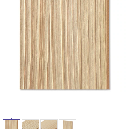
ム
修理お問い合わせ
クレーム公開
自分らしい家づくり
最高のリノベ会社が
みつ
照明
ペット用品
横浜スマート
ショールー
SUVACO
かる
リノベりす
ム
ウェルビーみのお
HDC
説明書・図面検索
水まわり
3年保証
BOX
内装用建材
パネル・壁材
お役立ち情報
住まいの
スタイリング
ロートアイアン
天然石・石材
アイデア
ミラタップ
チャンネル
メンテナンス・
施工材
新商品
オンライン相談