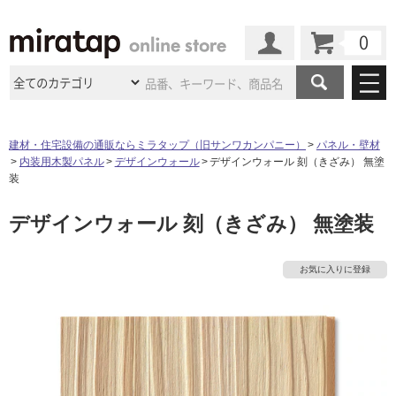
カート
マイページ
商品カテゴリ
建材・住宅設備の通販ならミラタップ（旧サンワカンパニー）
パネル・壁材
内装用木製パネル
デザインウォール
デザインウォール 刻（きざみ） 無塗
施工事例
洗面所・水回り
タイル
装
ショールーム
施工事例
法人案件納入事例
デザインウォール 刻（きざみ） 無塗装
キッチン
浴室（風呂・
バスルー
ム）・
トイレ
ショールームの
ご案内
東京
ショールーム
ミラタップ
のあるくらし
お客様訪問
インタビュー
ドア（扉）・
建具・玄関
お気に入りに登録
サポート
扉
エクステリア
（外構）
大阪
ショールーム
仙台
ショールーム
店舗・施設事例
その他サービス
ご利用ガイド
初めての方へ
ウッドデッキ
フローリング・
床材
名古屋
ショールーム
京都
ショールーム
ミラタップと
創る家
工事会社紹介
Coziコンシ
よくある質問
お問い合わせ
ASOLIE
ェルジュ
収納
インテリア・
家具
福岡
ショールーム
札幌スマート
ショールー