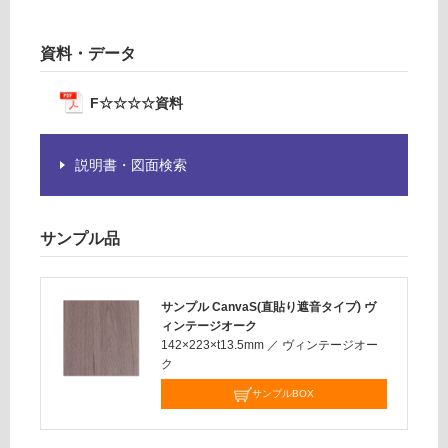
確
認
く
資料・データ
だ
さ
F☆☆☆☆資料
い
対
応
説明書・図面検索
し
て
い
サンプル品
な
い
サンプル CanvaS(直貼り遮音タイプ) ヴ
ィンテージオーク
142×223×t13.5mm
／
ヴィンテージオー
ク
サンプルBOX