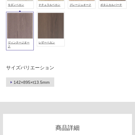
冷
モダンペカン
ナチュラルペカン
グレージュオーク
ボタニカルバーチ
地
以
外)
使
用
ヴィンテージオー
レザーペカン
ク
不
可
サイズバリエーション
フ
142×895×t13.5mm
ロ
ー
リ
商品詳細