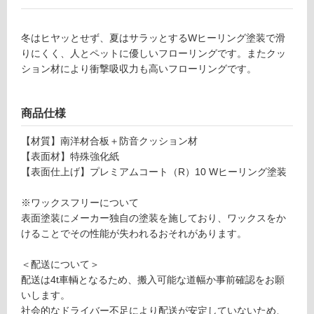
ン
冬はヒヤッとせず、夏はサラッとするWヒーリング塗装で滑
グ
りにくく、人とペットに優しいフローリングです。またクッ
ション材により衝撃吸収力も高いフローリングです。
土足・遮
F
L
音・床暖
商品仕様
2
対
7
【材質】南洋材合板＋防音クッション材
応
1
【表面材】特殊強化紙
し
0
【表面仕上げ】プレミアムコート（R）10 Wヒーリング塗装
て
9
い
Can
※ワックスフリーについて
る
vaS
表面塗装にメーカー独自の塗装を施しており、ワックスをか
（直
対
けることでその性能が失われるおそれがあります。
貼り
応
遮音
し
＜配送について＞
タイ
て
配送は4t車輌となるため、搬入可能な道幅か事前確認をお願
プ）
い
いします。
ヴィ
る
社会的なドライバー不足により配送が安定していないため、