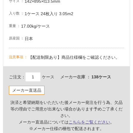
142×895×t13.5mm
サイズ
る
1ケース 24枚入り 3.05m2
入り数
適
し
17.00kg/ケース
重量
て
い
日本
原産国
る
が
注
【配送制限あり】商品仕様欄をご確認ください。
注意事項
意
が
必
ご注文：
ケース
メーカー在庫
138ケース
要
適
メーカー直送品
し
て
決済と希望納期をいただいた後メーカー発注を行う為、欠品
い
等の理由でご用意が出来ない場合があります予めご了承くだ
な
さい。
い
メーカー直送品については
こちらをご覧ください
。
※メーカー仕様の梱包で配送されます。