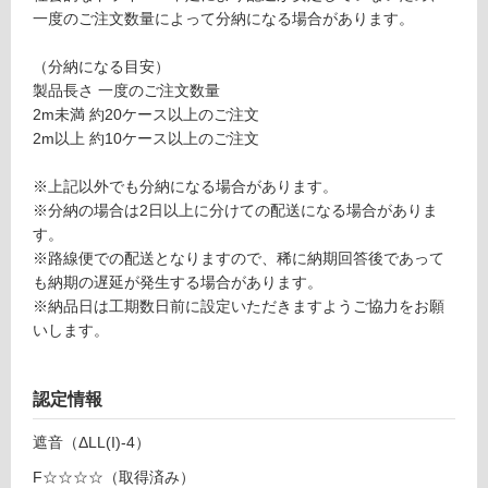
ンテ
が
一度のご注文数量によって分納になる場合があります。
ージ
制
オー
限
（分納になる目安）
ク
あ
製品長さ 一度のご注文数量
り
2m未満 約20ケース以上のご注文
運賃表
の
2m以上 約10ケース以上のご注文
F
為
注
※上記以外でも分納になる場合があります。
意
運
※分納の場合は2日以上に分けての配送になる場合がありま
が
賃
す。
必
合
※路線便での配送となりますので、稀に納期回答後であって
要
計
も納期の遅延が発生する場合があります。
※
:
※納品日は工期数日前に設定いただきますようご協力をお願
商
¥1,
いします。
品
14
仕
0/
様
ケ
認定情報
欄
ー
を
遮音（ΔLL(I)-4）
ス
ご
F☆☆☆☆（取得済み）