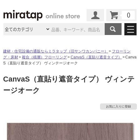
カート
マイページ
商品カテゴリ
建材・住宅設備の通販ならミラタップ（旧サンワカンパニー）
フローリン
グ・床材
複合（積層）フローリング
CanvaS（直貼り遮音タイプ）
Canva
施工事例
洗面所・水回り
タイル
S（直貼り遮音タイプ） ヴィンテージオーク
ショールーム
施工事例
法人案件納入事例
CanvaS（直貼り遮音タイプ） ヴィンテ
キッチン
浴室（風呂・
バスルー
ム）・
トイレ
ショールームの
ご案内
東京
ショールーム
ージオーク
ミラタップ
のあるくらし
お客様訪問
インタビュー
ドア（扉）・
建具・玄関
サポート
扉
エクステリア
（外構）
大阪
ショールーム
仙台
ショールーム
店舗・施設事例
お気に入りに登録
その他サービス
ご利用ガイド
初めての方へ
ウッドデッキ
フローリング・
床材
名古屋
ショールーム
京都
ショールーム
ミラタップと
創る家
工事会社紹介
Coziコンシ
よくある質問
お問い合わせ
ASOLIE
ェルジュ
収納
インテリア・
家具
福岡
ショールーム
札幌スマート
ショールー