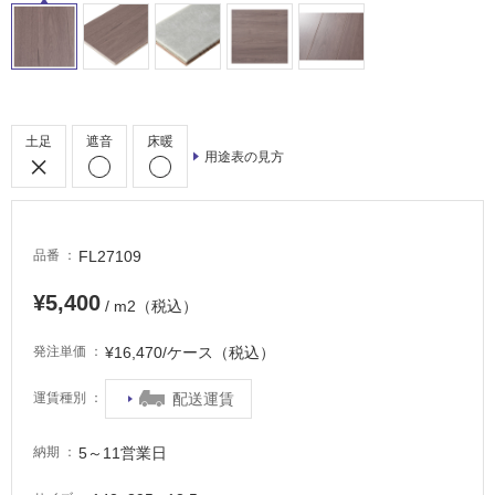
内
床・
屋
外
床・
土足
遮音
床暖
用途表の見方
浴
室
床・
駐
FL27109
品番
車
¥5,400
場
/ m2（税込）
非
¥16,470/ケース（税込）
発注単価
常
に
配送運賃
運賃種別
適
し
5～11営業日
納期
て
い