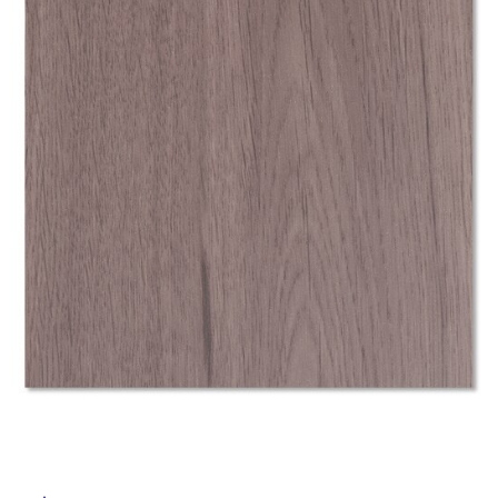
ム
修理お問い合わせ
クレーム公開
自分らしい家づくり
最高のリノベ会社が
みつ
照明
ペット用品
横浜スマート
ショールー
SUVACO
かる
リノベりす
ム
ウェルビーみのお
HDC
説明書・図面検索
水まわり
3年保証
BOX
内装用建材
パネル・壁材
お役立ち情報
住まいの
スタイリング
ロートアイアン
天然石・石材
アイデア
ミラタップ
チャンネル
メンテナンス・
施工材
新商品
オンライン相談
タ
イ
ル
屋