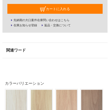
屋
カートに入れる
内
壁・
先納期の大口案件在庫問い合わせはこちら
屋
在庫お知らせ登録
返品・交換について
外
壁・
浴
室
壁
使
用
可
能
カラーバリエーション
使
用
可
能
(寒