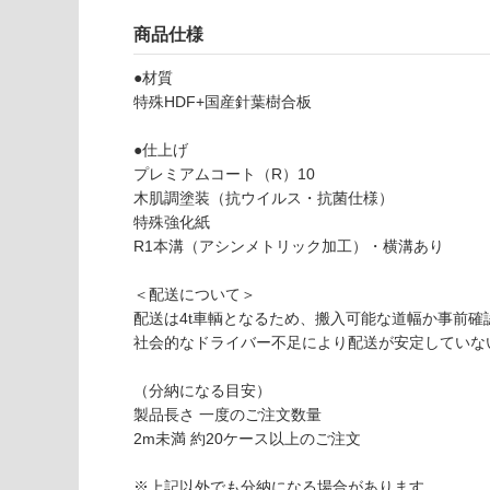
様
使用可
欄
商品仕様
能
を
ご
●材質
使用可
確
特殊HDF+国産針葉樹合板
能
認
(寒冷地
く
●仕上げ
以外)
だ
プレミアムコート（R）10
さ
木肌調塗装（抗ウイルス・抗菌仕様）
使用不
い
特殊強化紙
可
R1本溝（アシンメトリック加工）・横溝あり
対
応
＜配送について＞
し
配送は4t車輌となるため、搬入可能な道幅か事前確
て
社会的なドライバー不足により配送が安定していな
F
い
L
な
（分納になる目安）
2
い
製品長さ 一度のご注文数量
7
2m未満 約20ケース以上のご注文
1
6
※上記以外でも分納になる場合があります。