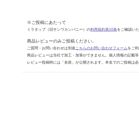
計
:
¥1,
14
※ご投稿にあたって
0/
ミラタップ（旧サンワカンパニー）の
利用規約第10条
をご確認い
ケ
商品レビューのみご投稿ください。
ー
ご質問・お問い合わせは別途
こちらのお問い合わせフォーム
をご利
ス
商品レビューは当社で加工・加筆ができません。個人情報の記載等
レビュー投稿時には「名前」が公開されます。本名でのご投稿は必