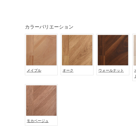
カラーバリエーション
タイル
フローリ
ング
屋内床・
屋外床・
土足・遮
浴室床・
メイプル
オーク
ウォールナット
音・床暖
駐車場
対
非
応
常
し
に
て
適
い
し
る
て
モカベージュ
い
対
る
応