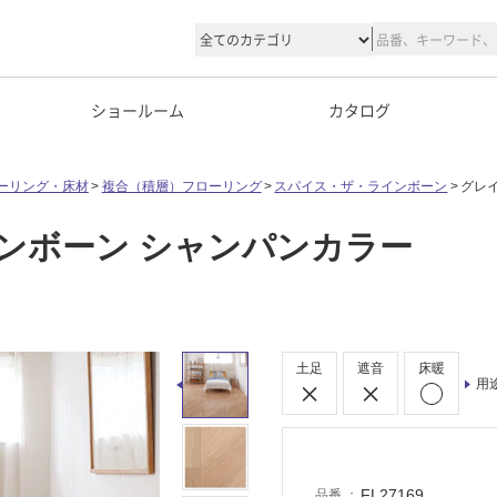
ショールーム
カタログ
ーリング・床材
複合（積層）フローリング
スパイス・ザ・ラインボーン
グレ
ンボーン シャンパンカラー
土足
遮音
床暖
用
FL27169
品番