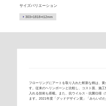
し
適
サイズバリエーション
て
し
い
て
303×1818×t12mm
る
い
が
る
制
が
限
注
あ
意
り
が
の
必
為
要
注
適
意
し
が
て
必
い
要
フローリングにアートを取り入れた斬新な柄は、黄
な
※
す。従来のヘリンボーンと比較し、コスト面、施工
い
商
入れる技術も搭載。また、抗ウイルス・抗菌仕様（S
屋内壁・屋外
品
ます。2021年度「グッドデザイン賞」「みらいの
壁・浴室壁
仕