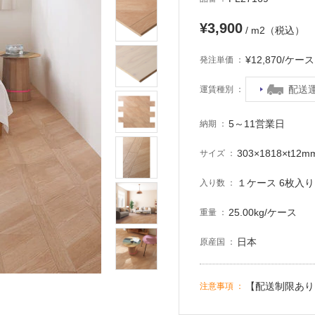
¥3,900
/ m2（税込）
¥12,870/ケ
発注単価
配送
運賃種別
5～11営業日
納期
303×1818×t12m
サイズ
１ケース 6枚入り 
入り数
25.00kg/ケース
重量
日本
原産国
【配送制限あり
注意事項