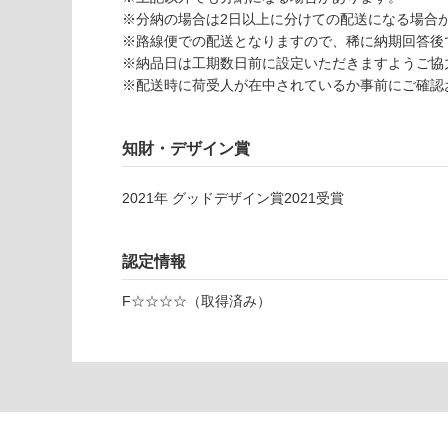
9
※分納の場合は2日以上に分けての配送になる場合
グレ
※路線便での配送となりますので、稀に納期回答後
イッ
※納品日は工期数日前に設定いただきますようご協
シュ
※配送時に荷受人が在中されているか事前にご確認
アー
ト・
ライ
知財・デザイン賞
ンボ
ーン
2021
年
グッドデザイン賞2021
受賞
シャ
ンパ
ンカ
認定情報
ラー
F☆☆☆☆（取得済み）
運賃表
F
運
賃
合