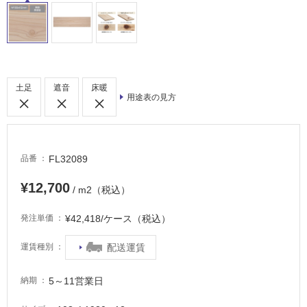
内
床・
屋
外
床・
土足
遮音
床暖
浴
用途表の見方
室
床・
駐
FL32089
品番
車
場
¥12,700
/ m2（税込）
非
常
¥42,418/ケース（税込）
発注単価
に
配送運賃
運賃種別
適
し
て
5～11営業日
納期
い