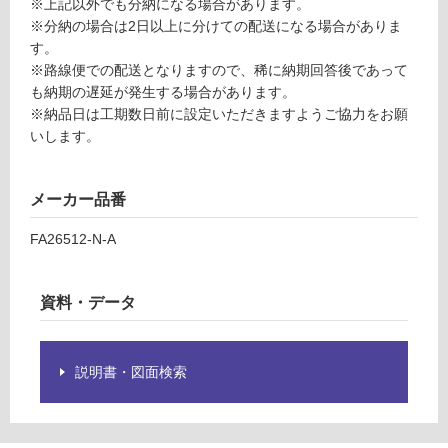
※上記以外でも分納になる場合があります。
認
ケ
※分納の場合は2日以上に分けての配送になる場合がありま
く
ー
す。
だ
ス
※路線便での配送となりますので、稀に納期回答後であって
さ
も納期の遅延が発生する場合があります。
い
※納品日は工期数日前に設定いただきますようご協力をお願
対
いします。
応
し
て
メーカー品番
い
な
FA26512-N-A
い
資料・データ
説明書・図面検索