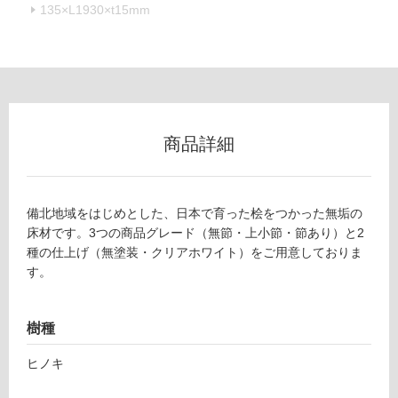
冷
135×L1930×t15mm
地
以
外)
使
用
不
商品詳細
可
備北地域をはじめとした、日本で育った桧をつかった無垢の
フ
床材です。3つの商品グレード（無節・上小節・節あり）と2
種の仕上げ（無塗装・クリアホワイト）をご用意しておりま
ロ
す。
ー
樹種
リ
ヒノキ
F