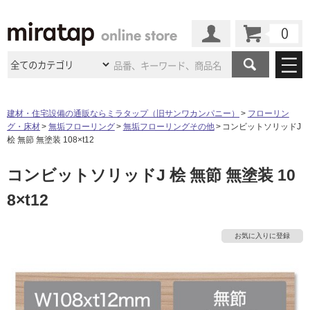
カート
マイページ
商品カテゴリ
建材・住宅設備の通販ならミラタップ（旧サンワカンパニー）
フローリン
グ・床材
無垢フローリング
無垢フローリングその他
コンビットソリッドJ
施工事例
洗面所・水回り
タイル
桧 無節 無塗装 108×t12
ショールーム
施工事例
法人案件納入事例
コンビットソリッドJ 桧 無節 無塗装 10
キッチン
浴室（風呂・
バスルー
ム）・
トイレ
ショールームの
ご案内
東京
ショールーム
8×t12
ミラタップ
のあるくらし
お客様訪問
インタビュー
ドア（扉）・
建具・玄関
サポート
扉
エクステリア
（外構）
大阪
ショールーム
仙台
ショールーム
店舗・施設事例
お気に入りに登録
その他サービス
ご利用ガイド
初めての方へ
ウッドデッキ
フローリング・
床材
名古屋
ショールーム
京都
ショールーム
ミラタップと
創る家
工事会社紹介
Coziコンシ
よくある質問
お問い合わせ
ASOLIE
ェルジュ
収納
インテリア・
家具
福岡
ショールーム
札幌スマート
ショールー