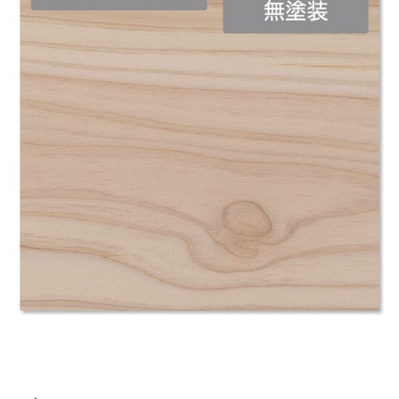
ム
修理お問い合わせ
クレーム公開
自分らしい家づくり
最高のリノベ会社が
みつ
照明
ペット用品
横浜スマート
ショールー
SUVACO
かる
リノベりす
ム
ウェルビーみのお
HDC
説明書・図面検索
水まわり
3年保証
BOX
内装用建材
パネル・壁材
お役立ち情報
住まいの
スタイリング
ロートアイアン
天然石・石材
アイデア
ミラタップ
チャンネル
メンテナンス・
施工材
新商品
オンライン相談
タ
イ
ル
屋