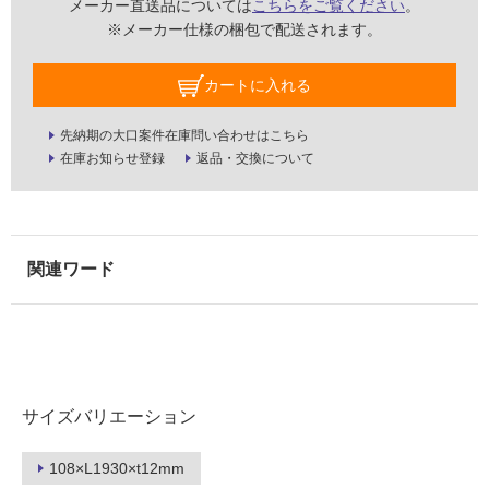
屋
メーカー直送品については
こちらをご覧ください
。
内
※メーカー仕様の梱包で配送されます。
壁・
カートに入れる
屋
外
先納期の大口案件在庫問い合わせはこちら
壁・
在庫お知らせ登録
返品・交換について
浴
室
壁
使
用
可
能
使
用
サイズバリエーション
可
能
108×L1930×t12mm
(寒