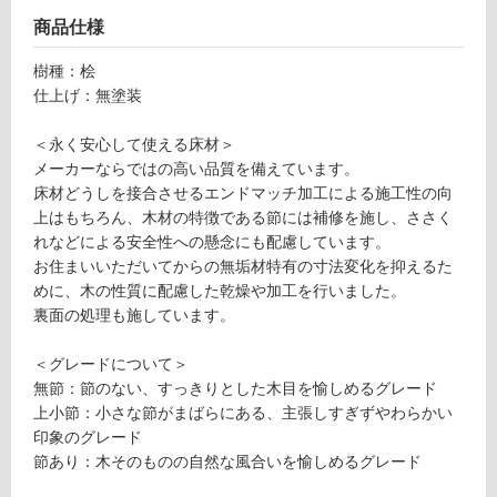
ン
L
商品仕様
3
グ
樹種：桧
2
仕上げ：無塗装
0
土足・遮
8
＜永く安心して使える床材＞
9
音・床暖
メーカーならではの高い品質を備えています。
コ
対
床材どうしを接合させるエンドマッチ加工による施工性の向
ン
応
上はもちろん、木材の特徴である節には補修を施し、ささく
ビ
し
れなどによる安全性への懸念にも配慮しています。
ッ
て
お住まいいただいてからの無垢材特有の寸法変化を抑えるた
ト
い
めに、木の性質に配慮した乾燥や加工を行いました。
ソ
る
裏面の処理も施しています。
リ
ッ
対
＜グレードについて＞
ド
応
無節：節のない、すっきりとした木目を愉しめるグレード
J
し
上小節：小さな節がまばらにある、主張しすぎずやわらかい
桧
て
印象のグレード
無
い
節あり：木そのものの自然な風合いを愉しめるグレード
節
る
無
が