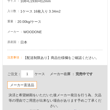
る
108×L1930×t12mm
サイズ
適
1ケース 16枚入り 3.34m2
入り数
し
て
20.00kg/ケース
重量
い
る
WOODONE
メーカー
が
注
日本
原産国
意
が
必
【配送制限あり】商品仕様欄をご確認ください。
注意事項
要
適
ご注文：
ケース
メーカー在庫
完売中です
し
て
メーカー直送品
い
な
決済と希望納期をいただいた後メーカー発注を行う為、欠品
い
等の理由でご用意が出来ない場合があります予めご了承くだ
さい。