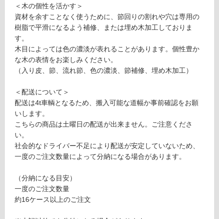
＜木の個性を活かす＞
塗
制
資材を余すことなく使うために、節回りの割れや穴は専用の
装
限
樹脂で平滑になるよう補修、または埋め木加工しておりま
1
あ
す。
0
り
木目によっては色の濃淡が表れることがあります。個性豊か
8
の
な木の表情をお楽しみください。
×t
為
（入り皮、節、流れ節、色の濃淡、節補修、埋め木加工）
1
注
2
意
＜配送について＞
が
配送は4t車輌となるため、搬入可能な道幅か事前確認をお願
運賃表
必
いします。
S
要
こちらの商品は土曜日の配送が出来ません。ご注意くださ
※
い。
商
運
社会的なドライバー不足により配送が安定していないため、
品
賃
一度のご注文数量によって分納になる場合があります。
仕
合
様
計
（分納になる目安）
欄
:
一度のご注文数量
を
¥2,
約16ケース以上のご注文
ご
11
確
0/