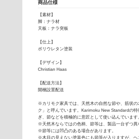
以外)
だ
商品仕様
さ
使用不
【素材】
い
可
脚：ナラ材
対
天板：ナラ突板
応
し
【仕上】
て
F
ポリウレタン塗装
い
U
な
2
【デザイン】
い
1
Christian Haas
0
5
【配送方法】
9
開梱設置配送
S
C
※カリモク家具では、天然木の自然な節や、筋状の
O
ク」と呼んでいます。Karimoku New Stan
U
ぎ、節などを積極的に意匠として使い込んでいます
T
※天然木ならではの色柄、節等は、製品一台ずつ異
T
※節等には凹凸のある場合があります。
A
※木目の見えない塗装色にも節等が入りますが、ヘ