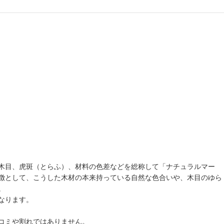
木目、虎斑（とらふ）、材料の色差などを総称して「ナチュラルマー
dardの特徴として、こうした木材の本来持っている自然な色合いや、木目のゆら
。
なります。
コミや割れではありません。