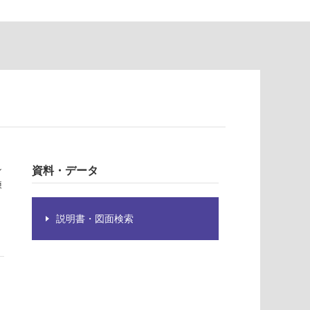
シ
資料・データ
練
説明書・図面検索