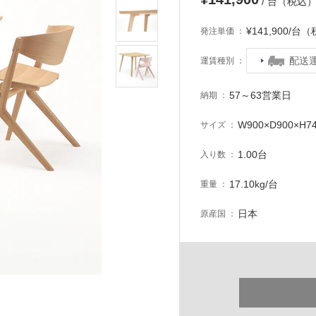
/ 台（税込
¥141,900/台
発注単価
配送
運賃種別
57～63営業日
納期
W900×D900×H7
サイズ
1.00台
入り数
17.10kg/台
重量
日本
原産国