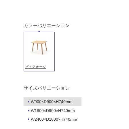
ング
屋内床・
屋外床・
土足・遮
浴室床・
音・床暖
駐車場
カラーバリエーション
対
非
応
常
し
に
て
適
い
し
る
て
ピュアオーク
い
対
る
応
サイズバリエーション
し
適
て
し
い
て
W900×D900×H740mm
る
い
W1800×D900×H740mm
が
る
W2400×D1000×H740mm
制
が
限
注