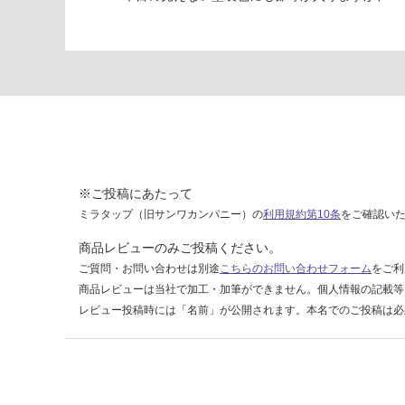
B
L
E
9
0
ピ
ュ
ア
オ
ー
※ご投稿にあたって
ク
ミラタップ（旧サンワカンパニー）の
利用規約第10条
をご確認い
商品レビューのみご投稿ください。
要確認
ご質問・お問い合わせは別途
こちらのお問い合わせフォーム
をご利
商品レビューは当社で加工・加筆ができません。個人情報の記載等
運
レビュー投稿時には「名前」が公開されます。本名でのご投稿は必
賃
合
計
:
¥0/