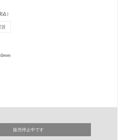
）
（税込）
運賃
40mm
販売停止中です