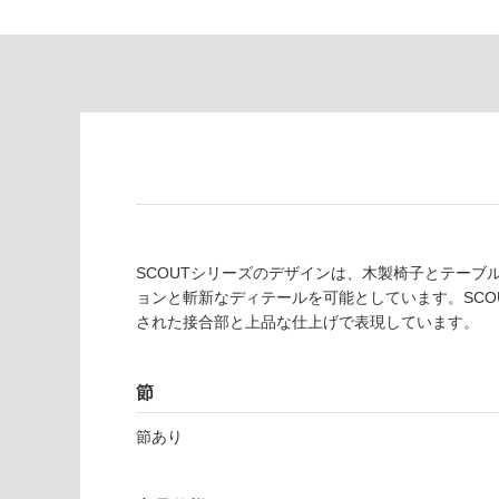
あ
意
り
が
の
必
為
要
注
適
意
し
が
て
必
い
要
な
※
い
商
屋内壁・屋外
SCOUTシリーズのデザインは、木製椅子とテー
品
ョンと斬新なディテールを可能としています。SC
壁・浴室壁
仕
された接合部と上品な仕上げで表現しています。
様
使用可
欄
能
を
節
ご
使用可
確
節あり
能
認
(寒冷地
く