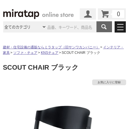
カート
マイページ
商品カテゴリ
建材・住宅設備の通販ならミラタップ（旧サンワカンパニー）
インテリア・
家具
ソファ・チェア
KNSチェア
SCOUT CHAIR ブラック
施工事例
洗面所・水回り
タイル
SCOUT CHAIR ブラック
ショールーム
施工事例
法人案件納入事例
キッチン
浴室（風呂・
バスルー
ム）・
トイレ
ショールームの
ご案内
東京
ショールーム
お気に入りに登録
ミラタップ
のあるくらし
お客様訪問
インタビュー
ドア（扉）・
建具・玄関
サポート
扉
エクステリア
（外構）
タ
大阪
ショールーム
仙台
ショールーム
店舗・施設事例
その他サービス
ご利用ガイド
初めての方へ
ウッドデッキ
フローリング・
床材
イ
名古屋
ショールーム
京都
ショールーム
ミラタップと
創る家
工事会社紹介
Coziコンシ
よくある質問
お問い合わせ
ASOLIE
ェルジュ
収納
インテリア・
家具
ル
福岡
ショールーム
札幌スマート
ショールー