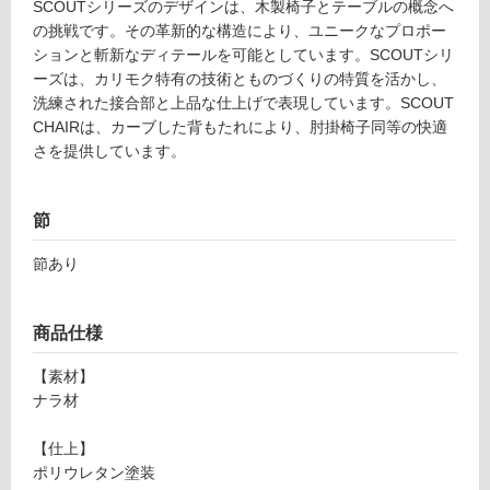
SCOUTシリーズのデザインは、木製椅子とテーブルの概念へ
リ
の挑戦です。その革新的な構造により、ユニークなプロポー
ションと斬新なディテールを可能としています。SCOUTシリ
ン
ーズは、カリモク特有の技術とものづくりの特質を活かし、
洗練された接合部と上品な仕上げで表現しています。SCOUT
グ
CHAIRは、カーブした背もたれにより、肘掛椅子同等の快適
さを提供しています。
土足・遮
音・床暖
節
F
対
U
節あり
応
2
し
1
て
4
商品仕様
い
4
る
【素材】
9
ナラ材
S
対
C
応
【仕上】
O
し
ポリウレタン塗装
U
て