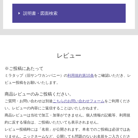
を
ご
説明書・図面検索
確
認
く
だ
さ
い
レビュー
対
応
※ご投稿にあたって
し
ミラタップ（旧サンワカンパニー）の
利用規約第10条
をご確認いただき、レ
て
ビュー投稿をお願いいたします。
い
な
商品レビューのみご投稿ください。
い
ご質問・お問い合わせは別途
こちらのお問い合わせフォーム
をご利用くださ
い。レビューの内容にご返信することはいたしかねます。
商品レビューは当社で加工・加筆ができません。個人情報の記載等、利用規
約に反する場合は、ご投稿いただいても表示されません。
レビュー投稿時には「名前」が公開されます。本名でのご投稿は必須ではあ
りません。ニックネームなど、公開しても問題のないお名前をご入力くださ