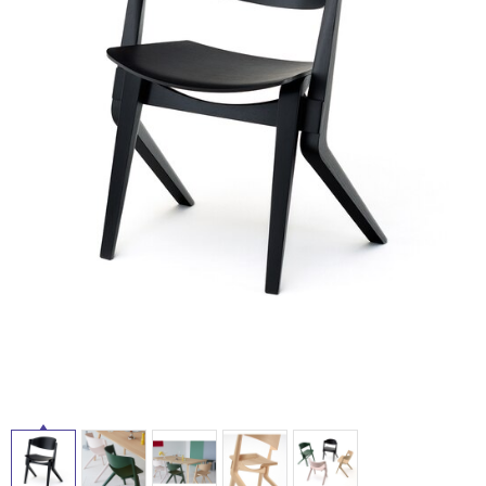
ム
修理お問い合わせ
クレーム公開
自分らしい家づくり
最高のリノベ会社が
みつ
照明
ペット用品
屋
横浜スマート
ショールー
SUVACO
かる
リノベりす
内
ム
ウェルビーみのお
HDC
説明書・図面検索
水まわり
3年保証
BOX
内装用建材
パネル・壁材
床・
屋
お役立ち情報
住まいの
スタイリング
ロートアイアン
天然石・石材
外
アイデア
床・
ミラタップ
チャンネル
メンテナンス・
施工材
新商品
浴
オンライン相談
室
床・
駐
車
場
非
常
に
適
し