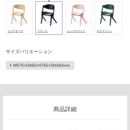
能
(寒
冷
地
以
ピュアオーク
ブラック
ピンクホワイト
モスグリーン
外)
使
サイズバリエーション
用
不
W575×D465×H765×SH460mm
可
フ
ロ
商品詳細
ー