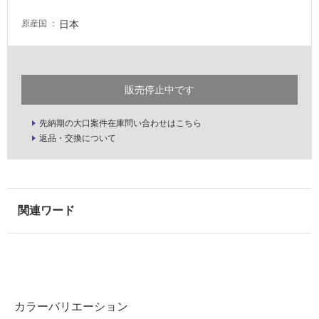
い
日本
原産国
屋
内
壁・
販売停止中です
屋
外
先納期の大口案件在庫問い合わせはこちら
壁・
返品・交換について
浴
室
壁
使
用
可
能
使
用
カラーバリエーション
可