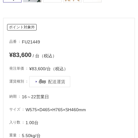
て
い
る
ポイント対象外
適
し
FU21449
品番
て
い
¥83,600
/ 台（税込）
る
が
¥83,600/台（税込）
発注単価
注
意
配送運賃
運賃種別
が
必
要
16～22営業日
納期
適
W575×D465×H765×SH460mm
サイズ
し
て
1.00台
入り数
い
な
5.50kg/台
重量