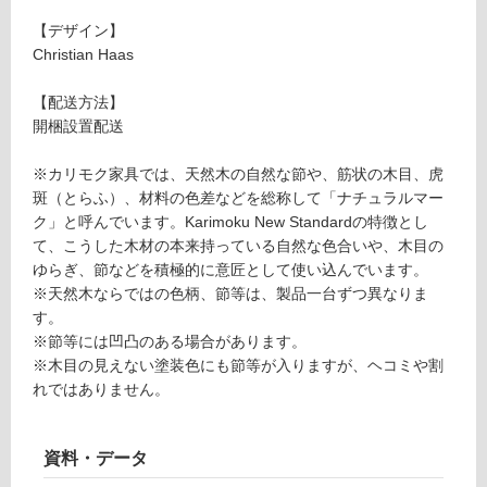
T
い
【デザイン】
C
る
Christian Haas
H
が
AI
制
【配送方法】
R
限
開梱設置配送
ブ
あ
ラ
り
※カリモク家具では、天然木の自然な節や、筋状の木目、虎
ッ
の
斑（とらふ）、材料の色差などを総称して「ナチュラルマー
ク
為
ク」と呼んでいます。Karimoku New Standardの特徴とし
注
て、こうした木材の本来持っている自然な色合いや、木目の
要確認
意
ゆらぎ、節などを積極的に意匠として使い込んでいます。
が
※天然木ならではの色柄、節等は、製品一台ずつ異なりま
必
運
す。
要
賃
※節等には凹凸のある場合があります。
※
合
※木目の見えない塗装色にも節等が入りますが、ヘコミや割
商
計
れではありません。
品
:
仕
¥0/
様
台
資料・データ
欄