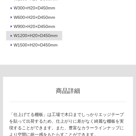
ロ
W300×H20×D450mm
W600×H20×D450mm
ー
W900×H20×D450mm
リ
W1200×H20×D450mm
W1500×H20×D450mm
ン
グ
F
土足・遮
U
2
音・床暖
商品詳細
8
対
1
応
3
し
9
「仕上げてる棚板」は工場で木口までしっかりエッジテープ
て
棚
を貼って出荷するため、仕上がりに差がなく綺麗な棚板を実
い
板
現することができます。また、豊富なカラーラインナップに
る
（W
より空間に統一感をもたらすことができます。