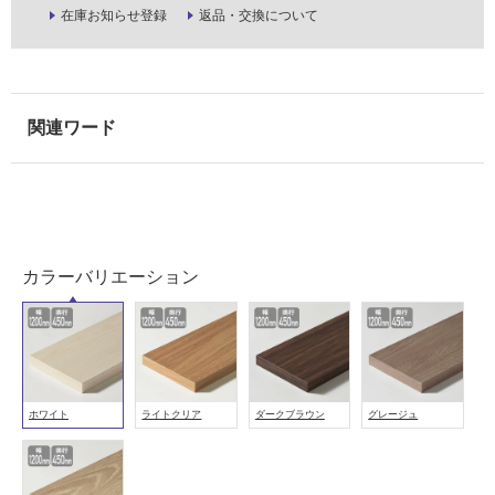
在庫お知らせ登録
返品・交換について
し
て
い
な
い
屋
内
壁・
屋
カラーバリエーション
外
壁・
浴
室
壁
ホワイト
ライトクリア
ダークブラウン
グレージュ
使
用
可