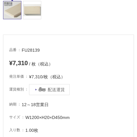
イ
ル
屋
内
FU28139
品番
床・
¥7,310
屋
/ 枚（税込）
外
¥7,310/枚（税込）
発注単価
床・
浴
配送運賃
運賃種別
室
床・
12～18営業日
納期
駐
W1200×H20×D450mm
サイズ
車
場
1.00枚
入り数