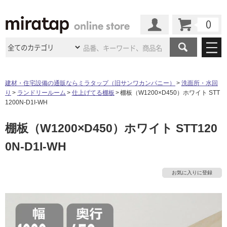
カート
マイページ
商品カテゴリ
建材・住宅設備の通販ならミラタップ（旧サンワカンパニー）
洗面所・水回
り
ランドリールーム
仕上げてる棚板
棚板（W1200×D450）ホワイト STT
施工事例
洗面所・水回り
タイル
1200N-D1I-WH
ショールーム
施工事例
法人案件納入事例
棚板（W1200×D450）ホワイト STT120
キッチン
浴室（風呂・
バスルー
ム）・
トイレ
ショールームの
ご案内
東京
ショールーム
0N-D1I-WH
ミラタップ
のあるくらし
お客様訪問
インタビュー
ドア（扉）・
建具・玄関
サポート
扉
エクステリア
（外構）
大阪
ショールーム
仙台
ショールーム
店舗・施設事例
お気に入りに登録
その他サービス
ご利用ガイド
初めての方へ
ウッドデッキ
フローリング・
床材
名古屋
ショールーム
京都
ショールーム
ミラタップと
創る家
工事会社紹介
Coziコンシ
よくある質問
お問い合わせ
ASOLIE
ェルジュ
収納
インテリア・
家具
福岡
ショールーム
札幌スマート
ショールー