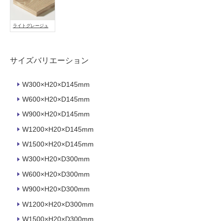
能
使
ライトグレージュ
用
可
能
サイズバリエーション
(寒
冷
W300×H20×D145mm
地
W600×H20×D145mm
以
外)
W900×H20×D145mm
使
W1200×H20×D145mm
用
W1500×H20×D145mm
不
W300×H20×D300mm
可
W600×H20×D300mm
W900×H20×D300mm
フ
W1200×H20×D300mm
W1500×H20×D300mm