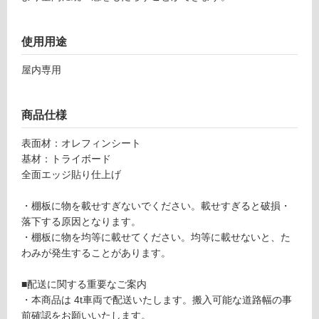
120
対
0×D
応
使用用途
45
し
0）
て
屋内専用
ホ
い
ワ
る
イ
が
商品仕様
ト S
制
TT1
限
表面材：オレフィンシート
200
あ
基材：トライボード
N-D
り
全面エッジ貼り仕上げ
1I-
の
WH
為
・棚板に物を載せすぎないでください。載せすぎると破損・
注
落下する原因となります。
運賃表
意
・棚板に物を均等に載せてください。均等に載せないと、た
O
が
わみが発生することがあります。
必
要
運
■配送に関する重要なご案内
※
賃
・本商品は 4t車両で配送いたします。搬入可能な道路幅の事
商
合
前確認をお願いいたします。