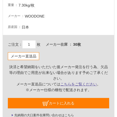
非
7.30kg/枚
重量
常
に
WOODONE
メーカー
適
し
日本
原産国
て
い
る
ご注文：
枚
メーカー在庫
30枚
適
し
メーカー直送品
て
い
決済と希望納期をいただいた後メーカー発注を行う為、欠品
る
等の理由でご用意が出来ない場合があります予めご了承くだ
が
さい。
注
メーカー直送品については
こちらをご覧ください
。
意
※メーカー仕様の梱包で配送されます。
が
必
カートに入れる
要
適
先納期の大口案件在庫問い合わせはこちら