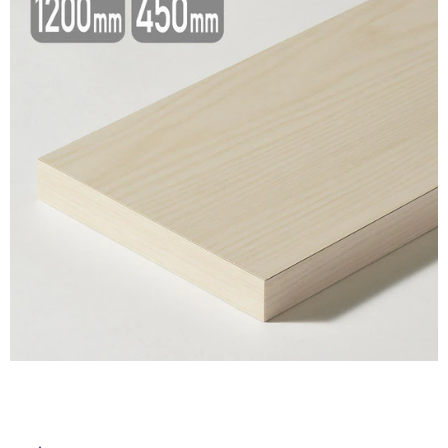
ム
修理お問い合わせ
クレーム公開
自分らしい家づくり
最高のリノベ会社が
みつ
照明
ペット用品
横浜スマート
ショールー
SUVACO
かる
リノベりす
ム
ウェルビーみのお
HDC
説明書・図面検索
水まわり
3年保証
BOX
内装用建材
パネル・壁材
お役立ち情報
住まいの
スタイリング
ロートアイアン
天然石・石材
アイデア
ミラタップ
チャンネル
メンテナンス・
施工材
新商品
オンライン相談
タ