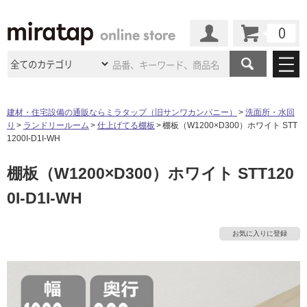
カート
マイページ
商品カテゴリ
建材・住宅設備の通販ならミラタップ（旧サンワカンパニー）
洗面所・水回
り
ランドリールーム
仕上げてる棚板
棚板（W1200×D300）ホワイト STT
施工事例
洗面所・水回り
タイル
1200I-D1I-WH
ショールーム
施工事例
法人案件納入事例
棚板（W1200×D300）ホワイト STT120
キッチン
浴室（風呂・
バスルー
ム）・
トイレ
ショールームの
ご案内
東京
ショールーム
0I-D1I-WH
ミラタップ
のあるくらし
お客様訪問
インタビュー
ドア（扉）・
建具・玄関
サポート
扉
エクステリア
（外構）
大阪
ショールーム
仙台
ショールーム
店舗・施設事例
お気に入りに登録
その他サービス
ご利用ガイド
初めての方へ
ウッドデッキ
フローリング・
床材
名古屋
ショールーム
京都
ショールーム
ミラタップと
創る家
工事会社紹介
Coziコンシ
よくある質問
お問い合わせ
ASOLIE
ェルジュ
収納
インテリア・
家具
福岡
ショールーム
札幌スマート
ショールー