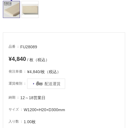
イ
ル
屋
内
FU28089
品番
床・
¥4,840
屋
/ 枚（税込）
外
¥4,840/枚（税込）
発注単価
床・
浴
配送運賃
運賃種別
室
床・
12～18営業日
納期
駐
W1200×H20×D300mm
サイズ
車
場
1.00枚
入り数