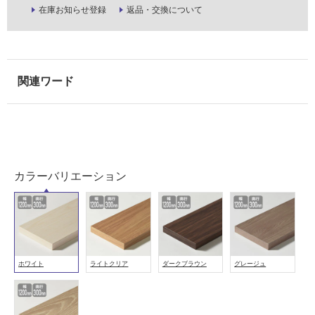
在庫お知らせ登録
返品・交換について
し
て
い
な
い
屋
内
壁・
屋
カラーバリエーション
外
壁・
浴
室
壁
ホワイト
ライトクリア
ダークブラウン
グレージュ
使
用
可