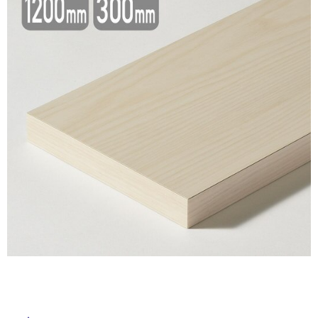
ム
修理お問い合わせ
クレーム公開
自分らしい家づくり
最高のリノベ会社が
みつ
照明
ペット用品
横浜スマート
ショールー
SUVACO
かる
リノベりす
ム
ウェルビーみのお
HDC
説明書・図面検索
水まわり
3年保証
BOX
内装用建材
パネル・壁材
お役立ち情報
住まいの
スタイリング
ロートアイアン
天然石・石材
アイデア
ミラタップ
チャンネル
メンテナンス・
施工材
新商品
オンライン相談
タ