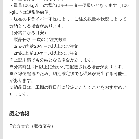
品
計
・重量100kg以上の場合はチャーター便扱いとなります（100
仕
:
kg以内は通常路線便）
様
¥6
・現在のドライバー不足により、ご注文数量や状況によって
欄
4
分納となる場合があります。
を
0/
（分納になる目安）
ご
枚
製品長さ 一度のご注文数量
確
2m未満 約20ケース以上のご注文
認
2m以上 約10ケース以上のご注文
く
※上記未満でも分納となる場合があります。
だ
※分納時は 2日以上に分かれて配送される場合があります。
さ
※路線便配送のため、納期確定後でも遅延が発生する可能性
い
があります。
※納品日は、工期の数日前に設定いただくことをおすすめい
対
たします。
応
し
て
認定情報
い
な
F☆☆☆☆（取得済み）
い