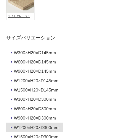
能
使
ライトグレージュ
用
可
能
サイズバリエーション
(寒
冷
W300×H20×D145mm
地
W600×H20×D145mm
以
外)
W900×H20×D145mm
使
W1200×H20×D145mm
用
W1500×H20×D145mm
不
W300×H20×D300mm
可
W600×H20×D300mm
W900×H20×D300mm
フ
W1200×H20×D300mm
W1500×H20×D300mm