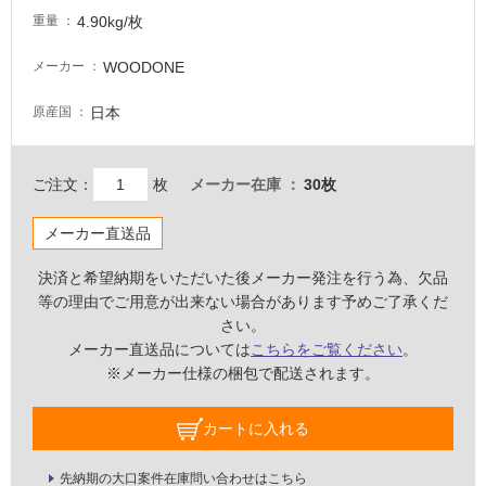
非
4.90kg/枚
重量
常
に
WOODONE
メーカー
適
し
日本
原産国
て
い
る
ご注文：
枚
メーカー在庫
30枚
適
し
メーカー直送品
て
い
決済と希望納期をいただいた後メーカー発注を行う為、欠品
る
等の理由でご用意が出来ない場合があります予めご了承くだ
が
さい。
注
メーカー直送品については
こちらをご覧ください
。
意
※メーカー仕様の梱包で配送されます。
が
必
カートに入れる
要
適
先納期の大口案件在庫問い合わせはこちら