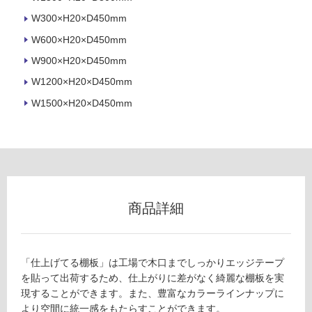
ロ
W300×H20×D450mm
W600×H20×D450mm
ー
W900×H20×D450mm
リ
W1200×H20×D450mm
W1500×H20×D450mm
ン
グ
F
土足・遮
U
2
音・床暖
商品詳細
8
対
0
応
8
し
9
「仕上げてる棚板」は工場で木口までしっかりエッジテープ
て
棚
を貼って出荷するため、仕上がりに差がなく綺麗な棚板を実
い
板
現することができます。また、豊富なカラーラインナップに
る
（W
より空間に統一感をもたらすことができます。