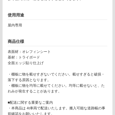
120
対
0×D
応
使用用途
30
し
0）
て
屋内専用
ホ
い
ワ
る
イ
が
商品仕様
ト S
制
TT1
限
表面材：オレフィンシート
200
あ
基材：トライボード
I-D1
り
全面エッジ貼り仕上げ
I-W
の
H
為
・棚板に物を載せすぎないでください。載せすぎると破損・
注
落下する原因となります。
運賃表
意
・棚板に物を均等に載せてください。均等に載せないと、た
Y
が
わみが発生することがあります。
必
要
運
■配送に関する重要なご案内
※
賃
・本商品は 4t車両で配送いたします。搬入可能な道路幅の事
商
合
前確認をお願いいたします。